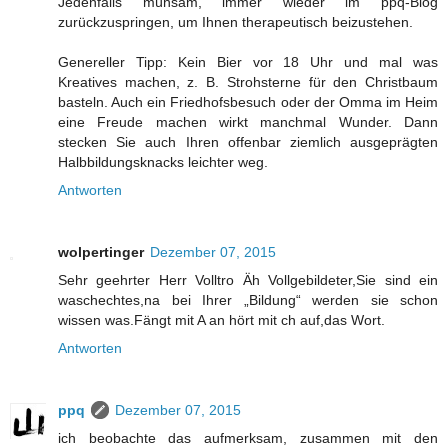
Jedenfalls mühsam, immer wieder im ppq-Blog
zurückzuspringen, um Ihnen therapeutisch beizustehen.
Genereller Tipp: Kein Bier vor 18 Uhr und mal was
Kreatives machen, z. B. Strohsterne für den Christbaum
basteln. Auch ein Friedhofsbesuch oder der Omma im Heim
eine Freude machen wirkt manchmal Wunder. Dann
stecken Sie auch Ihren offenbar ziemlich ausgeprägten
Halbbildungsknacks leichter weg.
Antworten
wolpertinger
Dezember 07, 2015
Sehr geehrter Herr Volltro Äh Vollgebildeter,Sie sind ein
waschechtes,na bei Ihrer „Bildung“ werden sie schon
wissen was.Fängt mit A an hört mit ch auf,das Wort.
Antworten
ppq
Dezember 07, 2015
ich beobachte das aufmerksam, zusammen mit den