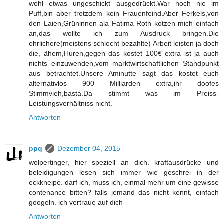
wohl etwas ungeschickt ausgedrückt.War noch nie im
Puff,bin aber trotzdem kein Frauenfeind.Aber Ferkels,von
den Laien,Grüninnen ala Fatima Roth kotzen mich einfach
an,das wollte ich zum Ausdruck bringen.Die
ehrlichere(meistens schlecht bezahlte) Arbeit leisten ja doch
die, ähem,Huren,gegen das kostet 100€ extra ist ja auch
nichts einzuwenden,vom marktwirtschaftlichen Standpunkt
aus betrachtet.Unsere Aminutte sagt das kostet euch
alternativlos 900 Milliarden extra,ihr doofes
Stimmvieh,basta.Da stimmt was im Preiss-
Leistungsverhältniss nicht.
Antworten
ppq
Dezember 04, 2015
wolpertinger, hier speziell an dich. kraftausdrücke und
beleidigungen lesen sich immer wie geschrei in der
eckkneipe. darf ich, muss ich, einmal mehr um eine gewisse
contenance bitten? falls jemand das nicht kennt, einfach
googeln. ich vertraue auf dich
Antworten