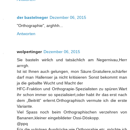
der bastelneger
Dezember 06, 2015
"Orthographie", arghhh...
Antworten
wolpertinger
Dezember 06, 2015
Sie basteln wirlich und tatsächlich am Negernivau,Herr
arrrgh.
Ist ist Ihnen auch gelungen, mon Säure.Gratuliere,schärfer
darf man Hallenser ja nicht kritisieren Sonst bekommt man
ja die geballte Wucht und Macht der
HFC-Fraktion und Orthograpie-Spezialisten zu spüren.Wart
ihr schon immer so spezialisiert,oder habt ihr das erst nach
dem „Beitritt“ erlernt.Orthographisch vermute ich die erste
Variante.
Viel Spass noch beim Orthographischen verzehren von
Bananen,kleiner eingebildeter Ossi-Döskopp.
@ppq
Für die vulgären Ausdrücke wie Orthograhie,etc.,möchte ich