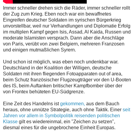
Immer schneller drehen sich die Räder, immer schneller rollt
der Zug zum Krieg. Eben noch war ein bewaffnetes
Eingreifen deutscher Soldaten im syrischen Bürgerkrieg
unvorstellbar, weil nur Verhandlungen und Diplomatie Erfolg
im multiplen Kampf gegen Isis, Assad, Al Kaida, Russen und
moderate Islamisten versprach. Dann aber die Anschläge
von Paris, verübt von zwei Belgiern, mehreren Franzosen
und einigen mutmaßlichen Syrern.
Und schon ist möglich, was eben noch undenkbar war.
Deutschland in der Koalition der Willigen, deutsche
Soldaten mit ihren fliegenden Fotoapparaten out of area,
beim Schutz französischer Flugzeugträger vor den U-Booten
des IS, beim Auftanken britischer Kampfbomber über der
von Frontex behüteten EU-Südgrenze.
Eine Zeit des Handelns ist
gekommen,
aus dem Bauch
heraus, ohne unnütze Strategie, auch ohne Taktik. Einer
seit
Jahren vor allem in Symbolpolitik reisenden politischen
Klasse
gilt es wiedereinmal, ein "Zeichen zu setzen",
diesmal eines für die ungebrochene Einheit Europas.