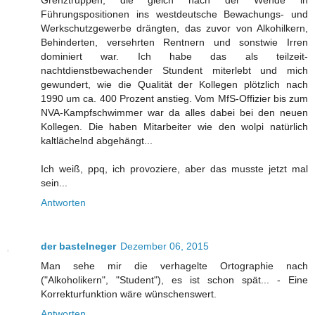
Grenztruppen, die gleich nach der Wende in
Führungspositionen ins westdeutsche Bewachungs- und
Werkschutzgewerbe drängten, das zuvor von Alkohilkern,
Behinderten, versehrten Rentnern und sonstwie Irren
dominiert war. Ich habe das als teilzeit-
nachtdienstbewachender Stundent miterlebt und mich
gewundert, wie die Qualität der Kollegen plötzlich nach
1990 um ca. 400 Prozent anstieg. Vom MfS-Offizier bis zum
NVA-Kampfschwimmer war da alles dabei bei den neuen
Kollegen. Die haben Mitarbeiter wie den wolpi natürlich
kaltlächelnd abgehängt...
Ich weiß, ppq, ich provoziere, aber das musste jetzt mal
sein...
Antworten
der bastelneger
Dezember 06, 2015
Man sehe mir die verhagelte Ortographie nach
("Alkoholikern", "Student"), es ist schon spät... - Eine
Korrekturfunktion wäre wünschenswert.
Antworten