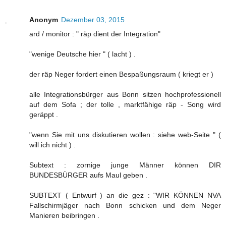
Anonym
Dezember 03, 2015
ard / monitor : " räp dient der Integration"
"wenige Deutsche hier " ( lacht ) .
der räp Neger fordert einen Bespaßungsraum ( kriegt er )
alle Integrationsbürger aus Bonn sitzen hochprofessionell
auf dem Sofa ; der tolle , marktfähige räp - Song wird
geräppt .
"wenn Sie mit uns diskutieren wollen : siehe web-Seite " (
will ich nicht ) .
Subtext : zornige junge Männer können DIR
BUNDESBÜRGER aufs Maul geben .
SUBTEXT ( Entwurf ) an die gez : "WIR KÖNNEN NVA
Fallschirmjäger nach Bonn schicken und dem Neger
Manieren beibringen .