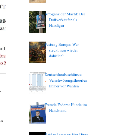
Arroganz der Macht: Der
Duftverkäufer als
Hassfigur
Festung Europa: Wer
steckt nun wieder
dahitler?
Deutschlands schönste
Verschwörungstheorien:
Immer vor Wahlen
t
Fremde Federn: Hunde im
Handstand
eme
Heißer Sommer: Von Hitze