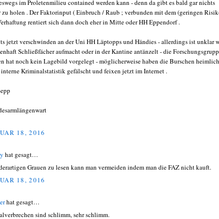
eswegs im Proletenmilieu contained werden kann - denn da gibt es bald gar nichts
 zu holen . Der Faktorinput ( Einbruch / Raub ; verbunden mit dem (geringen Risik
Verhaftung rentiert sich dann doch eher in Mitte oder HH Eppendorf .
its jetzt verschwinden an der Uni HH Läptopps und Händies - allerdings ist unklar 
enhaft Schließfächer aufmacht oder in der Kantine antänzelt - die Forschungsgrup
n hat noch kein Lagebild vorgelegt - möglicherweise haben die Burschen heimlich
 interne Kriminalstatistik gefälscht und feixen jetzt im Internet .
Sepp
esarmlängenwart
UAR 18, 2016
ry
hat gesagt…
derartigen Grauen zu lesen kann man vermeiden indem man die FAZ nicht kauft.
UAR 18, 2016
er
hat gesagt…
alverbrechen sind schlimm, sehr schlimm.