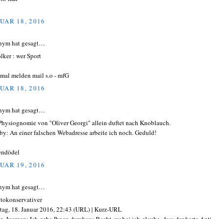
UAR 18, 2016
nym hat gesagt…
olker : wer Sport
mal melden mail s.o - mfG
UAR 18, 2016
nym hat gesagt…
Physiognomie von "Oliver Georgi" allein duftet nach Knoblauch.
y: An einer falschen Webadresse arbeite ich noch. Geduld!
endödel
UAR 19, 2016
nym hat gesagt…
tokonservativer
ag, 18. Januar 2016, 22:43 (URL) | Kurz-URL