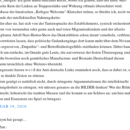
_Juergen: Ich gebe Ihnen durchaus Recht, wobei ich glaube, dass der harte Anti-
sche Kern der Linken an Truppenstärke und Wirkung oftmals überschätzt wird.
Masse der fanatischen „Refugee Welcome“-Klatscher stehen, so fürchte ich, noch we
nde der intellektuellen Nahrungskette:
oder eher sie, hat sich von der Tantensprache des Establishments, zynisch orchestrier
ern von weinenden oder gerne auch mal toten Migrantenkindern und der allseits
ügbaren Adolf-Nazi-Horror-Show das Denkstüblein schon derart vernebeln, verblen
verwüsten lassen, dass politische Gedankengänge dort kaum mehr über dem Nivea
s regressiven „Empathie“- und Betroffenheitsgefühls stattfinden können. Dabei han
ich um einfache, im Grunde gute Leute, die naiverweise der festen Überzeugung sind
 ihr bisweilen noch gemütliches Manufactum- und Bionade-Deutschland diesen
urm tatsächlich ohne Weiteres übersteht.
egensatz hierzu w e i ß der Anti-deutsche Linke zumindest noch, dass er dabei ist, s
 in dunkle Zeiten zu stürzen.
fern genügt es natürlich nicht, durch stringente Argumentationen die intellektuelle
ungshoheit zu erringen; wir müssen genauso an die BILDER denken! Wer die Bild
rrscht, beherrscht die tumben Massen (auf die kommt es am Schluss an; um hier ma
n und Eisenstein ins Spiel zu bringen).
UAR 19, 2016
nym hat gesagt…
lan :