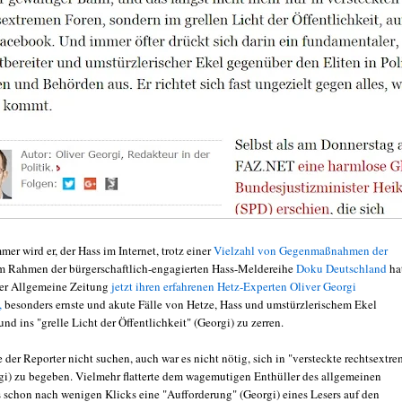
er wird er, der Hass im Internet, trotz einer
Vielzahl von Gegenmaßnahmen der
m Rahmen der bürgerschaftlich-engagierten Hass-Meldereihe
Doku Deutschland
ha
ter Allgemeine Zeitung
jetzt ihren erfahrenen Hetz-Experten Oliver Georgi
,
besonders ernste und akute Fälle von Hetze, Hass und umstürzlerischem Ekel
nd ins "grelle Licht der Öffentlichkeit" (Georgi) zu zerren.
der Reporter nicht suchen, auch war es nicht nötig, sich in "versteckte rechtsextr
gi) zu begeben. Vielmehr flatterte dem wagemutigen Enthüller des allgemeinen
ls schon nach wenigen Klicks eine "Aufforderung" (Georgi) eines Lesers auf den