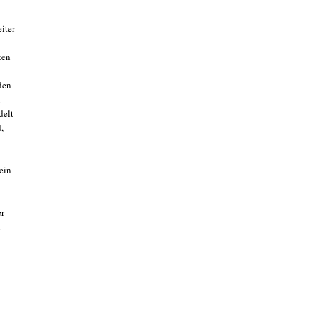
iter
ten
den
u
delt
,
ein
er
l