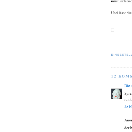
umstürzleris
Und lässt di
EINGESTEL
12 KOM
Die
Spre
rumb
JAN
Ano
der 