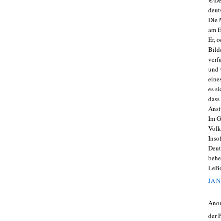
@Der
deut
Die 
am E
Er, 
Bild
verf
und 
eine
es s
dass
Anst
Im G
Volk
Inso
Deut
behe
LeBo
JAN
Ano
der P