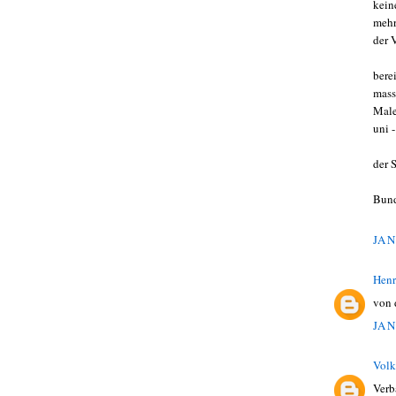
kein
mehr
der 
bere
mass
Male
uni -
der 
Bund
JAN
Hen
von 
JAN
Volk
Verb