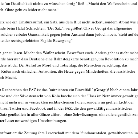
die "an Deutlichkeit nichts zu wünschen übrig" ließ: „Macht den Waffenschein und
h. Ohne geht es leider nicht mehr.“
z wie ein Umsturzaufruf, ein Satz, aus dem Blut nicht sickert, sondern strömt wie 
nde beim Halal-Schlachten. "Der Satz", vergrößert Oliver Georgi das allgemeine
 solcher verbaler Grausamkeit gegen jeden Anstand dann jedoch noch, "steht auf de
te der rechtsgerichteten Pegida-Bewegung".
 genau lesen. Macht den Waffenschein. Bewaffnet euch. Anders geht es nicht mehr
rde hier nur, dass Deutsche eine Bahnsteigkarte benötigen, um Revolution zu mac
ndere ist da: Der Aufruf zu Mord und Totschlag, die Menschenverachtung, das
e Rufen nach einfachen Antworten, die Hetze gegen Minderheiten, die rassistische
ach Macht.
 Recherchen der FAZ ist das "mitnichten ein Einzelfall" (Georgi)! Nach einem Jahr
rise und der Silvesternacht von Köln breche sich der "Hass im Netz immer gewaltig
nicht mehr nur in versteckten rechtsextremen Foren, sondern im grellen Licht der
t, auf Twitter und Facebook und in der FAZ, die den gewalttätigen, rassistischen
Satz genüsslich in aller Gänze zitiert - ohne Schwärzungen, ohne die eigentlich zu
rer Leser notwendigen Umschreibungen.
konfrontiert die Zeitung ihre Leserschaft mit dem "fundamentalen, gewaltbereiten u