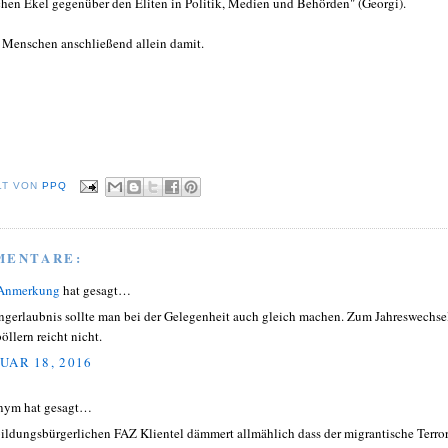
chen Ekel gegenüber den Eliten in Politik, Medien und Behörden" (Georgi).
e Menschen anschließend allein damit.
LT VON
PPQ
MENTARE:
 Anmerkung
hat gesagt…
ngerlaubnis sollte man bei der Gelegenheit auch gleich machen. Zum Jahreswechse
öllern reicht nicht.
UAR 18, 2016
nym hat gesagt…
bildungsbürgerlichen FAZ Klientel dämmert allmählich dass der migrantische Terro