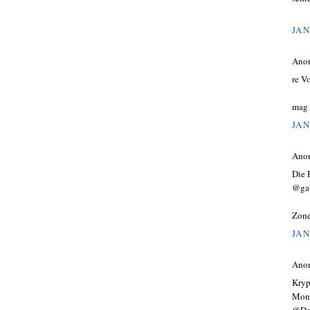
JAN
Ano
re V
mag 
JAN
Ano
Die 
@gab
Zon
JAN
Ano
Kryp
Mont