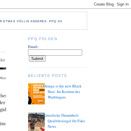
R ETWAS VÖLLIG ANDERES. PPQ ®©
PPQ FOLGEN
Email:
BELIEBTE POSTS
Orange is the new Black
Hasi: Im Kostüm des
Wutbürgers
Künstliche Dummheit:
Qualitätssiegel für Fake
News