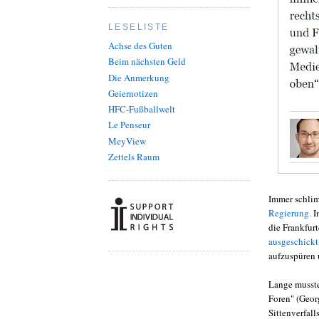
LESELISTE
Achse des Guten
Beim nächsten Geld
Die Anmerkung
Geiernotizen
HFC-Fußballwelt
Le Penseur
MeyView
Zettels Raum
Immer schlimm
Regierung.
I
die Frankfur
ausgeschickt
aufzuspüren u
Lange musste 
Foren" (Geor
Sittenverfal