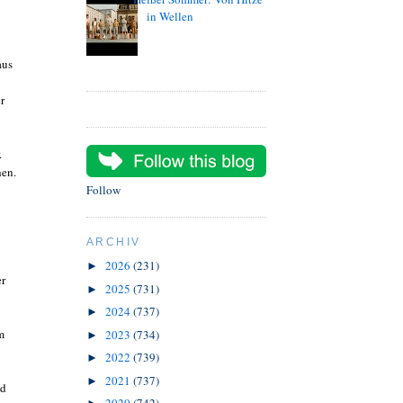
in Wellen
aus
r
.
hen.
Follow
ARCHIV
2026
(231)
►
er
2025
(731)
►
2024
(737)
►
m
2023
(734)
►
2022
(739)
►
2021
(737)
►
nd