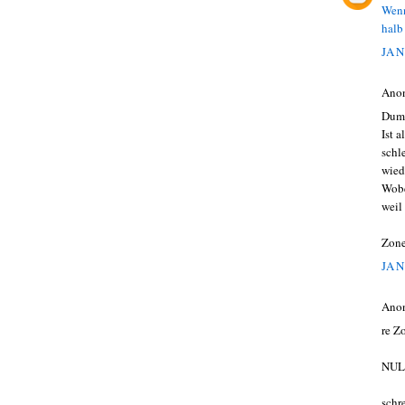
Wenn
halb
JAN
Ano
Dumm
Ist 
schl
wied
Wobe
weil 
Zon
JAN
Ano
re Z
NUL
schr