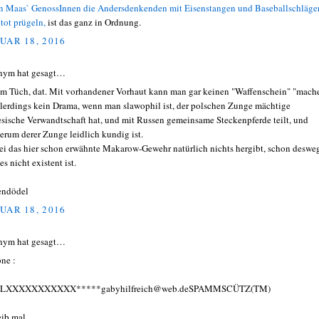
 Maas` GenossInnen die Andersdenkenden mit Eisenstangen und Baseballschläge
 tot prügeln,
ist das ganz in Ordnung.
UAR 18, 2016
nym hat gesagt…
 Tüch, dat. Mit vorhandener Vorhaut kann man gar keinen "Waffenschein" "mach
allerdings kein Drama, wenn man slawophil ist, der polschen Zunge mächtige
esische Verwandtschaft hat, und mit Russen gemeinsame Steckenpferde teilt, und
erum derer Zunge leidlich kundig ist.
i das hier schon erwähnte Makarow-Gewehr natürlich nichts hergibt, schon deswe
es nicht existent ist.
endödel
UAR 18, 2016
nym hat gesagt…
one :
LXXXXXXXXXXX*****gabyhilfreich@web.deSPAMMSCÜTZ(TM)
eib mal