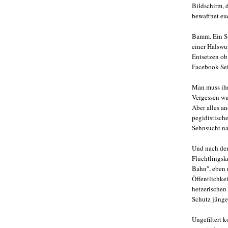
Bildschirm, 
bewaffnet euc
Bamm. Ein Sat
einer Halswu
Entsetzen ob
Facebook-Sei
Man muss ihn
Vergessen wu
Aber alles a
pegidistisch
Sehnsucht n
Und nach den
Flüchtlingsk
Bahn", eben 
Öffentlichkei
hetzerischen 
Schutz jünge
Ungefiltert 