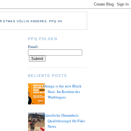
R ETWAS VÖLLIG ANDERES. PPQ ®©
PPQ FOLGEN
Email:
BELIEBTE POSTS
Orange is the new Black
Hasi: Im Kostüm des
Wutbürgers
Künstliche Dummheit:
Qualitätssiegel für Fake
News