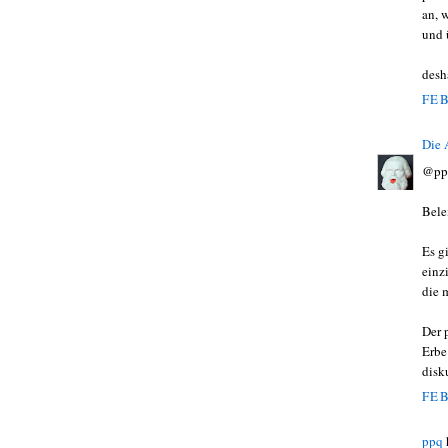
an, 
und 
desh
FEB
Die
@pp
Bele
Es g
einz
die 
Der 
Erbe
disku
FEB
ppq