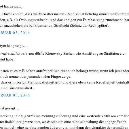
ot hat gesagt…
. Hinzu kommt, dass die Verwalter unseres Rechtsstaat beliebig immer mehr Strafta
nden, z.B. als Ordnungsstrafrecht, und dazu neigen,zur Durchsetzung zunehmend här
fen anzudrohen als bei klassischem Strafrecht (Schutz der Rechtsgüter).
RUAR 03, 2016
nym hat gesagt…
strafrechtlich relevant
dürfte Klonovsky Sachen wie Anstiftung zu Straftaten etc.
int haben.
nsten ist es m.E. schon antifreiheitlich, wenn ich belangt werde, wenn ich jemande
hloch nenne oder jemandem den Finger zeige.
 dass es im Reich Meinungsfreiheit gibt und diese eben keine Redefreiheit beinhalt
ja eine Binsenweisheit.
RUAR 03, 2016
hat gesagt…
erkung: nicht ganz! eine meinungsäußerung und eine wertende kritik am verhalt
rer finden ihre grenze dort, wo es sich um eine reine schmähung der angegriffenen
on handelt. eine herabsetzenden äußerung nimmt dann den charakter der schmähun