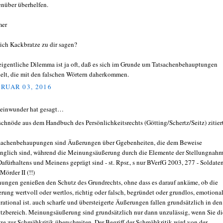
nüber überhelfen.
mer
 ich Kackbratze zu dir sagen?
eigentliche Dilemma ist ja oft, daß es sich im Grunde um Tatsachenbehauptungen
elt, die mit den falschen Wörtern daherkommen.
RUAR 03, 2016
leinwunder hat gesagt…
schnöde aus dem Handbuch des Persönlichkeitsrechts (Götting/Schertz/Seitz) zitier
sachenbehaupungen sind Äußerungen über Ggebenheiten, die dem Beweise
nglich sind, während die Meinungsäußerung durch die Elemente der Stellungnahm
Dafürhaltens und Meinens geprägt sind - st. Rpsr., s nur BVerfG 2003, 277 - Soldate
Mörder II (!!)
ungen genießen den Schutz des Grundrechts, ohne dass es darauf ankäme, ob die
rung wertvoll oder wertlos, richtig oder falsch, begründet oder grundlos, emotiona
 rational ist. auch scharfe und übersteigerte Äußerungen fallen grundsätzlich in den
tzbereich. Meinungsäußerung sind grundsätzlich nur dann unzulässig, wenn Sie di
ze zur Schmähkritik überschreiten. Der Begriff der Schmähkritik wird von der