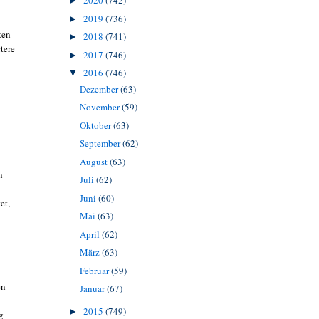
2020
(742)
►
2019
(736)
►
ten
2018
(741)
►
tere
2017
(746)
►
2016
(746)
▼
Dezember
(63)
November
(59)
Oktober
(63)
September
(62)
August
(63)
n
Juli
(62)
Juni
(60)
et,
Mai
(63)
April
(62)
März
(63)
Februar
(59)
en
Januar
(67)
2015
(749)
►
g