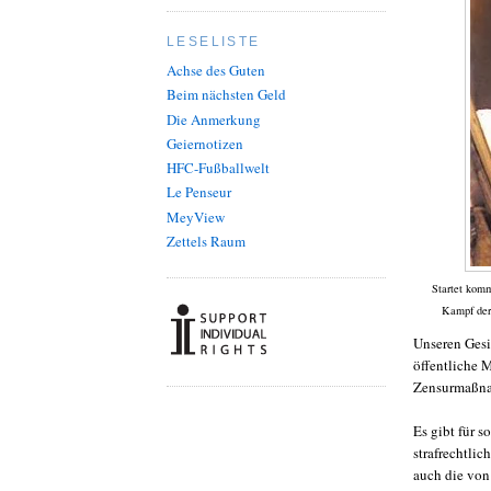
LESELISTE
Achse des Guten
Beim nächsten Geld
Die Anmerkung
Geiernotizen
HFC-Fußballwelt
Le Penseur
MeyView
Zettels Raum
Startet kom
Kampf der
Unseren Gesi
öffentliche 
Zensurmaßna
Es gibt für s
strafrechtlic
auch die von