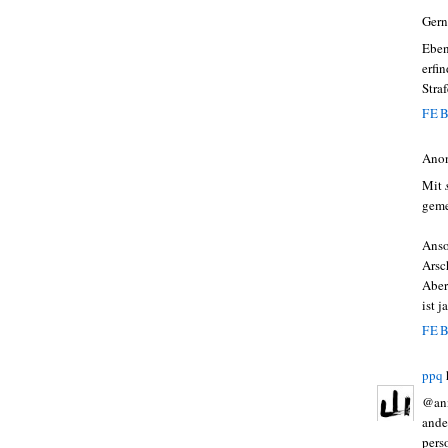
Gern
Eben
erfi
Stra
FEB
Ano
Mit
geme
Anso
Arsc
Aber
ist 
FEB
ppq
@anm
ande
pers