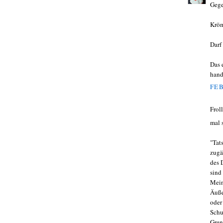
Gege
Krö
Darf
Das 
hand
FEB
Frol
mal 
"Tat
zugä
des 
sind 
Mein
Äuße
oder
Schu
Gren