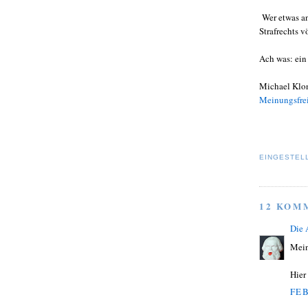
Wer etwas an
Strafrechts v
Ach was: ein 
Michael Klon
Meinungsfrei
EINGESTEL
12 KOM
Die
Mein
Hier
FEB