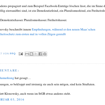
deres propagiert und zum Beispiel Facebook-Einträge löschen lässt, die im Sinne 
öllig einwandfrei sind, ist ein Demokratiefeind, ein Pluralismusfeind, ein Freiheitsf
Demokratiehasser. Pluralismushasser. Freiheitshasser.
ovsky beschreibt innere
Empfindungen, während er den neuen Maas`schen
heitsschutz zum ersten mal in vollen Zügen genießt
LT VON
PPQ
MENTARE:
 Anmerkung
hat gesagt…
ungen, so bekloppt und irrsinnig sie auch sein mögen, sind kein Straftaten.
 irrt Klonowsky, auch wenn im StGB etwas anderes steht.
RUAR 03, 2016