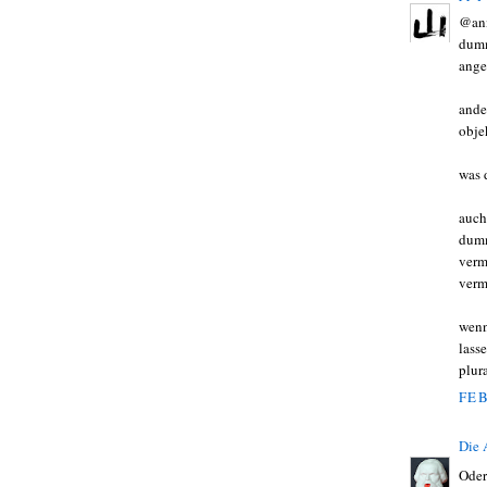
@anm
dumm
ange
ande
obje
was 
auch
dumm
verm
verm
wenn
lass
plura
FEB
Die
Oder