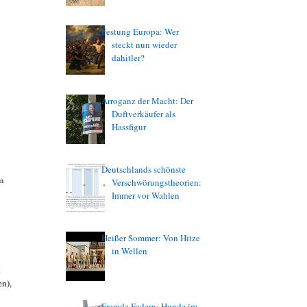
Festung Europa: Wer
steckt nun wieder
dahitler?
Arroganz der Macht: Der
Duftverkäufer als
Hassfigur
Deutschlands schönste
n
Verschwörungstheorien:
Immer vor Wahlen
Heißer Sommer: Von Hitze
in Wellen
t
en),
Fremde Federn: Hunde im