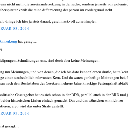
wenn nicht mehr die auseinandersetzung in der sache, sondern jenseits von polemis
überspitzter kritik die reine diffamierung der person im vordergrund steht
alb dringe ich hier ja stets darauf, geschmackvoll zu schimpfen
RUAR 03, 2016
 Anmerkung
hat gesagt…
q
idigungen, Schmähungen usw. sind doch aber keine Meinungen.
ing um Meinungen, und von denen, die ich bis dato kennenlernen durfte, hatte kei
ige einen strafrechtlich relevanten Kern. Und da waren gar heftige Meinungen bei, f
man nach den Buchstaben des Gesetzen mehrere Jahre knackige Festungshaft abfaßt
politische Gesetzgeber hat es sich schon in der DDR, parallel auch in der BRD und j
 beider historischen Linien einfach gemacht. Das und das wünschen wir nicht zu
tieren, ergo wird das unter Strafe gestellt.
RUAR 03, 2016
hat gesagt…