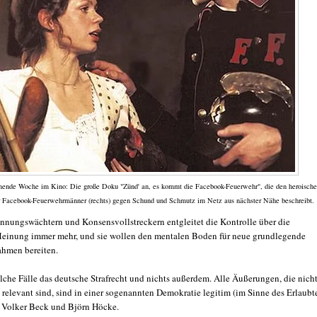
mende Woche im Kino: Die große Doku "Zünd' an, es kommt die Facebook-Feuerwehr", die den heroische
 Facebook-Feuerwehrmänner (rechts) gegen Schund und Schmutz im Netz aus nächster Nähe beschreibt.
nnungswächtern und Konsensvollstreckern entgleitet die Kontrolle über die
Meinung immer mehr, und sie wollen den mentalen Boden für neue grundlegende
hmen bereiten.
olche Fälle das deutsche Strafrecht und nichts außerdem. Alle Äußerungen, die nich
h relevant sind, sind in einer sogenannten Demokratie legitim (im Sinne des Erlaubt
 Volker Beck und Björn Höcke.