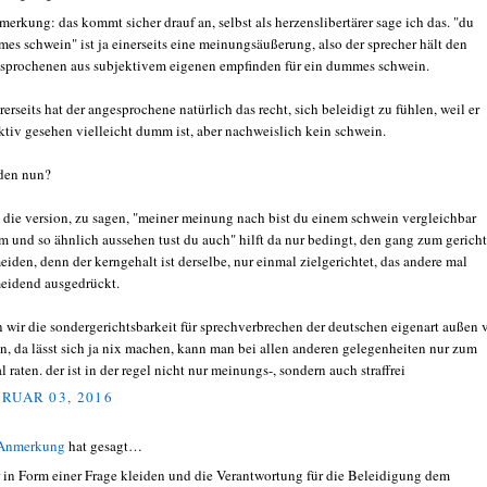
erkung: das kommt sicher drauf an, selbst als herzenslibertärer sage ich das. "du
es schwein" ist ja einerseits eine meinungsäußerung, also der sprecher hält den
sprochenen aus subjektivem eigenen empfinden für ein dummes schwein.
rerseits hat der angesprochene natürlich das recht, sich beleidigt zu fühlen, weil er
ktiv gesehen vielleicht dumm ist, aber nachweislich kein schwein.
den nun?
 die version, zu sagen, "meiner meinung nach bist du einem schwein vergleichbar
 und so ähnlich aussehen tust du auch" hilft da nur bedingt, den gang zum gericht
eiden, denn der kerngehalt ist derselbe, nur einmal zielgerichtet, das andere mal
eidend ausgedrückt.
 wir die sondergerichtsbarkeit für sprechverbrechen der deutschen eigenart außen 
en, da lässt sich ja nix machen, kann man bei allen anderen gelegenheiten nur zum
l raten. der ist in der regel nicht nur meinungs-, sondern auch straffrei
RUAR 03, 2016
 Anmerkung
hat gesagt…
 in Form einer Frage kleiden und die Verantwortung für die Beleidigung dem