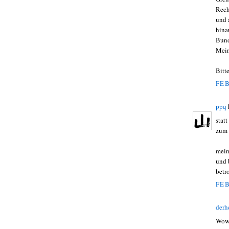
Rech
und 
hina
Bund
Mein
Bitte
FEB
ppq
stat
zum 
mein
und 
betr
FEB
derh
Wow,