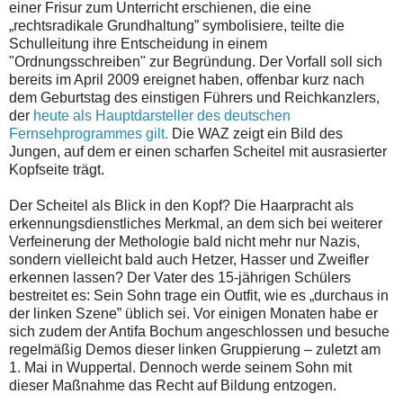
einer Frisur zum Unterricht erschienen, die eine
„rechtsradikale Grundhaltung” symbolisiere, teilte die
Schulleitung ihre Entscheidung in einem
"Ordnungsschreiben" zur Begründung. Der Vorfall soll sich
bereits im April 2009 ereignet haben, offenbar kurz nach
dem Geburtstag des einstigen Führers und Reichkanzlers,
der
heute als Hauptdarsteller des deutschen
Fernsehprogrammes gilt.
Die WAZ zeigt ein Bild des
Jungen, auf dem er einen scharfen Scheitel mit ausrasierter
Kopfseite trägt.
Der Scheitel als Blick in den Kopf? Die Haarpracht als
erkennungsdienstliches Merkmal, an dem sich bei weiterer
Verfeinerung der Methologie bald nicht mehr nur Nazis,
sondern vielleicht bald auch Hetzer, Hasser und Zweifler
erkennen lassen? Der Vater des 15-jährigen Schülers
bestreitet es: Sein Sohn trage ein Outfit, wie es „durchaus in
der linken Szene” üblich sei. Vor einigen Monaten habe er
sich zudem der Antifa Bochum angeschlossen und besuche
regelmäßig Demos dieser linken Gruppierung – zuletzt am
1. Mai in Wuppertal. Dennoch werde seinem Sohn mit
dieser Maßnahme das Recht auf Bildung entzogen.