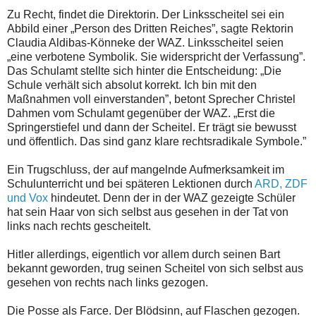
Zu Recht, findet die Direktorin. Der Linksscheitel sei ein
Abbild einer „Person des Dritten Reiches”, sagte Rektorin
Claudia Aldibas-Könneke der WAZ. Linksscheitel seien
„eine verbotene Symbolik. Sie widerspricht der Verfassung”.
Das Schulamt stellte sich hinter die Entscheidung: „Die
Schule verhält sich absolut korrekt. Ich bin mit den
Maßnahmen voll einverstanden”, betont Sprecher Christel
Dahmen vom Schulamt gegenüber der WAZ. „Erst die
Springerstiefel und dann der Scheitel. Er trägt sie bewusst
und öffentlich. Das sind ganz klare rechtsradikale Symbole.”
Ein Trugschluss, der auf mangelnde Aufmerksamkeit im
Schulunterricht und bei späteren Lektionen durch
ARD, ZDF
und Vox
hindeutet. Denn der in der WAZ gezeigte Schüler
hat sein Haar von sich selbst aus gesehen in der Tat von
links nach rechts gescheitelt.
Hitler allerdings, eigentlich vor allem durch seinen Bart
bekannt geworden, trug seinen Scheitel von sich selbst aus
gesehen von rechts nach links gezogen.
Die Posse als Farce. Der Blödsinn, auf Flaschen gezogen.