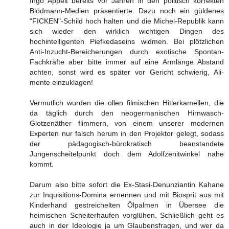
Ingo Appelt bereits vor Jahren in den politisch korrekten
Blödmann-Medien präsentierte. Dazu noch ein güldenes
"FICKEN"-Schild hoch halten und die Michel-Republik kann
sich wieder den wirklich wichtigen Dingen des
hochintelligenten Piefkedaseins widmen. Bei plötzlichen
Anti-Inzucht-Bereicherungen durch exotische Spontan-
Fachkräfte aber bitte immer auf eine Armlänge Abstand
achten, sonst wird es später vor Gericht schwierig, Ali-
mente einzuklagen!
Vermutlich wurden die ollen filmischen Hitlerkamellen, die
da täglich durch den neogermanischen Hirnwasch-
Glotzenäther flimmern, von einem unserer modernen
Experten nur falsch herum in den Projektor gelegt, sodass
der pädagogisch-bürokratisch beanstandete
Jungenscheitelpunkt doch dem Adolfzenitwinkel nahe
kommt.
Darum also bitte sofort die Ex-Stasi-Denunziantin Kahane
zur Inquisitions-Domina ernennen und mit Biosprit aus mit
Kinderhand gestreichelten Ölpalmen in Übersee die
heimischen Scheiterhaufen vorglühen. Schließlich geht es
auch in der Ideologie ja um Glaubensfragen, und wer da