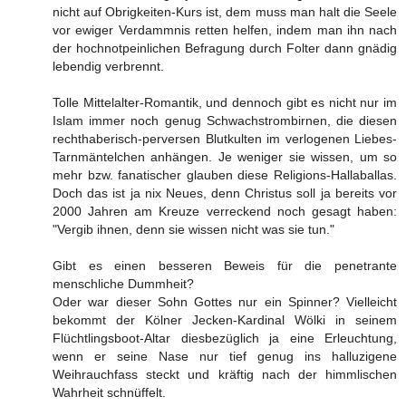
nicht auf Obrigkeiten-Kurs ist, dem muss man halt die Seele
vor ewiger Verdammnis retten helfen, indem man ihn nach
der hochnotpeinlichen Befragung durch Folter dann gnädig
lebendig verbrennt.
Tolle Mittelalter-Romantik, und dennoch gibt es nicht nur im
Islam immer noch genug Schwachstrombirnen, die diesen
rechthaberisch-perversen Blutkulten im verlogenen Liebes-
Tarnmäntelchen anhängen. Je weniger sie wissen, um so
mehr bzw. fanatischer glauben diese Religions-Hallaballas.
Doch das ist ja nix Neues, denn Christus soll ja bereits vor
2000 Jahren am Kreuze verreckend noch gesagt haben:
"Vergib ihnen, denn sie wissen nicht was sie tun."
Gibt es einen besseren Beweis für die penetrante
menschliche Dummheit?
Oder war dieser Sohn Gottes nur ein Spinner? Vielleicht
bekommt der Kölner Jecken-Kardinal Wölki in seinem
Flüchtlingsboot-Altar diesbezüglich ja eine Erleuchtung,
wenn er seine Nase nur tief genug ins halluzigene
Weihrauchfass steckt und kräftig nach der himmlischen
Wahrheit schnüffelt.