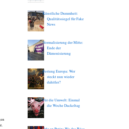
Künstliche Dummheit:
Qualitätssiegel für Fake
News
Normalisierung der Mitte:
Ende der
Dämonisierung
Festung Europa: Wer
steckt nun wieder
dahitler?
Für die Umwelt: Einmal
die Woche Dackeltag
gen
t.
Ode an Putin: Wo das Böse