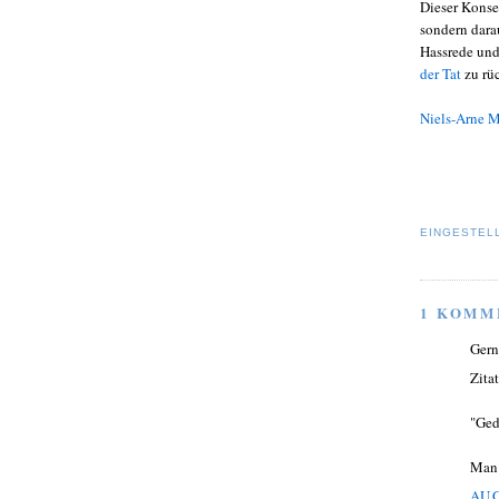
Dieser Konsen
sondern dara
Hassrede un
der Tat
zu rü
Niels-Arne 
EINGESTEL
1 KOMM
Gern
Zita
"Ged
Man 
AUG