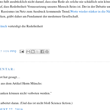
s fußt ausdrücklich nicht darauf, dass eine Rede als solche nie schädlich sein kön
uf, dass Redefreiheit Voraussetzung unseres Mensch-Seins ist. Der in der Debatte u
d Rassismus im Netz zum Ausdruck kommende Trend,
Worte wieder stärker in die N
cken, gräbt daher am Fundament der modernen Gesellschaft.
Münch
verteidigt die Redefreiheit
LT VON
PPQ
ENTAR:
ot hat gesagt…
t aus dem Artikel Herrn Münchs:
anken können nicht verboten werden."
arbeitet daran. (Und das ist nicht bloß Science fiction.)
UST 27, 2016