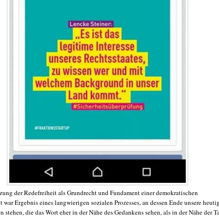
zung der Redefreiheit als Grundrecht und Fundament einer demokratischen
it war Ergebnis eines langwierigen sozialen Prozesses, an dessen Ende unsere heuti
n stehen, die das Wort eher in der Nähe des Gedankens sehen, als in der Nähe der Ta