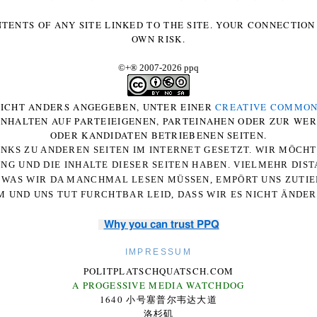
NTENTS OF ANY SITE LINKED TO THE SITE. YOUR CONNECTION 
OWN RISK.
©+
®
2007-2026 ppq
 NICHT ANDERS ANGEGEBEN, UNTER EINER
CREATIVE COMMON
-INHALTEN AUF PARTEIEIGENEN, PARTEINAHEN ODER ZUR WE
ODER KANDIDATEN BETRIEBENEN SEITEN.
NKS ZU ANDEREN SEITEN IM INTERNET GESETZT. WIR MÖCH
UNG UND DIE INHALTE DIESER SEITEN HABEN. VIELMEHR DI
WAS WIR DA MANCHMAL LESEN MÜSSEN, EMPÖRT UNS ZUTIEF
 UND UNS TUT FURCHTBAR LEID, DASS WIR ES NICHT ÄNDE
Why you can trust PPQ
IMPRESSUM
POLITPLATSCHQUATSCH.COM
A PROGESSIVE MEDIA WATCHDOG
1640 小号塞普尔韦达大道
洛杉矶