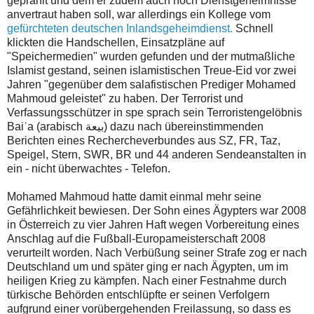
geprahlt und dem er zudem auch noch Dienstgeheimnisse
anvertraut haben soll, war allerdings ein Kollege vom
gefürchteten deutschen Inlandsgeheimdienst.
Schnell
klickten die Handschellen, Einsatzpläne auf
"Speichermedien" wurden gefunden und der mutmaßliche
Islamist gestand, seinen islamistischen Treue-Eid vor zwei
Jahren "gegenüber dem salafistischen Prediger Mohamed
Mahmoud geleistet" zu haben.
Der Terrorist und
Verfassungsschützer in spe sprach sein Terroristengelöbnis
Baiʿa (arabisch بيعة
) dazu nach übereinstimmenden
Berichten eines Rechercheverbundes aus SZ, FR, Taz,
Speigel, Stern, SWR, BR und 44 anderen Sendeanstalten in
ein - nicht überwachtes - Telefon.
Mohamed Mahmoud hatte damit einmal mehr seine
Gefährlichkeit bewiesen. Der Sohn eines Ägypters war 2008
in Österreich zu vier Jahren Haft wegen Vorbereitung eines
Anschlag auf die Fußball-Europameisterschaft 2008
verurteilt worden. Nach Verbüßung seiner Strafe zog er nach
Deutschland um und später ging er nach Ägypten, um im
heiligen Krieg zu kämpfen. Nach einer Festnahme durch
türkische Behörden entschlüpfte er seinen Verfolgern
aufgrund einer vorübergehenden Freilassung, so dass es