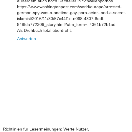
außerdem auch noch Darsteller in Schwulenpornos.
https://www.washingtonpost.com/world/europe/arrested-
german-spy-was-a-onetime-gay-porn-actor--and-a-secret-
islamist/2016/11/30/57c44f1e-e068-4307-8ddf-
848fda772306_story.html?utm_term=.f4361b72b1ad
Als Drehbuch total überdreht.
Antworten
Richtlinien für Lesermeinungen: Werte Nutzer,