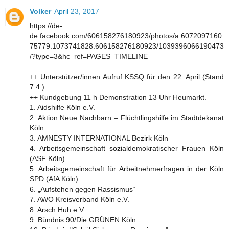
Volker
April 23, 2017
https://de-
de.facebook.com/606158276180923/photos/a.6072097160
75779.1073741828.606158276180923/1039396066190473
/?type=3&hc_ref=PAGES_TIMELINE
++ Unterstützer/innen Aufruf KSSQ für den 22. April (Stand
7.4.)
++ Kundgebung 11 h Demonstration 13 Uhr Heumarkt.
1. Aidshilfe Köln e.V.
2. Aktion Neue Nachbarn – Flüchtlingshilfe im Stadtdekanat
Köln
3. AMNESTY INTERNATIONAL Bezirk Köln
4. Arbeitsgemeinschaft sozialdemokratischer Frauen Köln
(ASF Köln)
5. Arbeitsgemeinschaft für Arbeitnehmerfragen in der Köln
SPD (AfA Köln)
6. „Aufstehen gegen Rassismus“
7. AWO Kreisverband Köln e.V.
8. Arsch Huh e.V.
9. Bündnis 90/Die GRÜNEN Köln