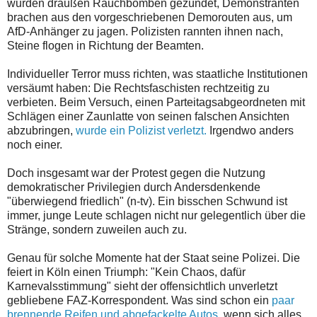
wurden draußen Rauchbomben gezündet, Demonstranten
brachen aus den vorgeschriebenen Demorouten aus, um
AfD-Anhänger zu jagen. Polizisten rannten ihnen nach,
Steine flogen in Richtung der Beamten.
Individueller Terror muss richten, was staatliche Institutionen
versäumt haben: Die Rechtsfaschisten rechtzeitig zu
verbieten. Beim Versuch, einen Parteitagsabgeordneten mit
Schlägen einer Zaunlatte von seinen falschen Ansichten
abzubringen,
wurde ein Polizist verletzt.
Irgendwo anders
noch einer.
Doch insgesamt war der Protest gegen die Nutzung
demokratischer Privilegien durch Andersdenkende
"überwiegend friedlich" (n-tv). Ein bisschen Schwund ist
immer, junge Leute schlagen nicht nur gelegentlich über die
Stränge, sondern zuweilen auch zu.
Genau für solche Momente hat der Staat seine Polizei. Die
feiert in Köln einen Triumph: "Kein Chaos, dafür
Karnevalsstimmung" sieht der offensichtlich unverletzt
gebliebene FAZ-Korrespondent. Was sind schon ein
paar
brennende Reifen und abgefackelte Autos,
wenn sich alles