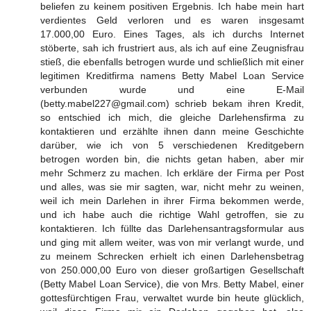
beliefen zu keinem positiven Ergebnis. Ich habe mein hart
verdientes Geld verloren und es waren insgesamt
17.000,00 Euro. Eines Tages, als ich durchs Internet
stöberte, sah ich frustriert aus, als ich auf eine Zeugnisfrau
stieß, die ebenfalls betrogen wurde und schließlich mit einer
legitimen Kreditfirma namens Betty Mabel Loan Service
verbunden wurde und eine E-Mail
(betty.mabel227@gmail.com) schrieb bekam ihren Kredit,
so entschied ich mich, die gleiche Darlehensfirma zu
kontaktieren und erzählte ihnen dann meine Geschichte
darüber, wie ich von 5 verschiedenen Kreditgebern
betrogen worden bin, die nichts getan haben, aber mir
mehr Schmerz zu machen. Ich erkläre der Firma per Post
und alles, was sie mir sagten, war, nicht mehr zu weinen,
weil ich mein Darlehen in ihrer Firma bekommen werde,
und ich habe auch die richtige Wahl getroffen, sie zu
kontaktieren. Ich füllte das Darlehensantragsformular aus
und ging mit allem weiter, was von mir verlangt wurde, und
zu meinem Schrecken erhielt ich einen Darlehensbetrag
von 250.000,00 Euro von dieser großartigen Gesellschaft
(Betty Mabel Loan Service), die von Mrs. Betty Mabel, einer
gottesfürchtigen Frau, verwaltet wurde bin heute glücklich,