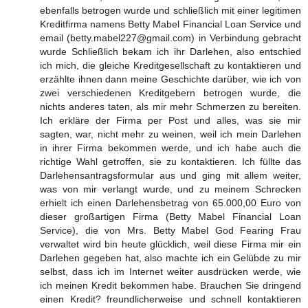
ebenfalls betrogen wurde und schließlich mit einer legitimen
Kreditfirma namens Betty Mabel Financial Loan Service und
email (betty.mabel227@gmail.com) in Verbindung gebracht
wurde Schließlich bekam ich ihr Darlehen, also entschied
ich mich, die gleiche Kreditgesellschaft zu kontaktieren und
erzählte ihnen dann meine Geschichte darüber, wie ich von
zwei verschiedenen Kreditgebern betrogen wurde, die
nichts anderes taten, als mir mehr Schmerzen zu bereiten.
Ich erkläre der Firma per Post und alles, was sie mir
sagten, war, nicht mehr zu weinen, weil ich mein Darlehen
in ihrer Firma bekommen werde, und ich habe auch die
richtige Wahl getroffen, sie zu kontaktieren. Ich füllte das
Darlehensantragsformular aus und ging mit allem weiter,
was von mir verlangt wurde, und zu meinem Schrecken
erhielt ich einen Darlehensbetrag von 65.000,00 Euro von
dieser großartigen Firma (Betty Mabel Financial Loan
Service), die von Mrs. Betty Mabel God Fearing Frau
verwaltet wird bin heute glücklich, weil diese Firma mir ein
Darlehen gegeben hat, also machte ich ein Gelübde zu mir
selbst, dass ich im Internet weiter ausdrücken werde, wie
ich meinen Kredit bekommen habe. Brauchen Sie dringend
einen Kredit? freundlicherweise und schnell kontaktieren