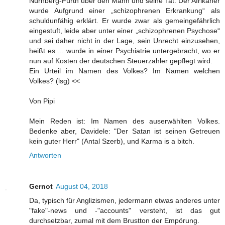
Nürnberg-Fürth über den Mann und seine Tat. Der Afrikaner
wurde Aufgrund einer „schizophrenen Erkrankung“ als
schuldunfähig erklärt. Er wurde zwar als gemeingefährlich
eingestuft, leide aber unter einer „schizophrenen Psychose“
und sei daher nicht in der Lage, sein Unrecht einzusehen,
heißt es ... wurde in einer Psychiatrie untergebracht, wo er
nun auf Kosten der deutschen Steuerzahler gepflegt wird.
Ein Urteil im Namen des Volkes? Im Namen welchen
Volkes? (lsg) <<
Von Pipi
Mein Reden ist: Im Namen des auserwählten Volkes.
Bedenke aber, Davidele: "Der Satan ist seinen Getreuen
kein guter Herr" (Antal Szerb), und Karma is a bitch.
Antworten
Gernot
August 04, 2018
Da, typisch für Anglizismen, jedermann etwas anderes unter
"fake"-news und -"accounts" versteht, ist das gut
durchsetzbar, zumal mit dem Brustton der Empörung.