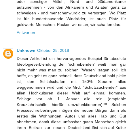
oder sonstiger Mittel-, Nord- und Südamerikaner
aufzunehmen - von den Afrikanern und Asiaten ganz zu
schweigen - und menschenwürdig zu versorgen. Wo Platz
ist für hunderttausende Windräder, ist auch Platz für
goldwerte Menschen. Packen wir es an, wir schaffen das.
Antworten
Unknown
Oktober 25, 2018
Dieser Artikel ist ein hervorragendes Beispiel für absolute
Ideologieverblendung der "schreibenden" weiß man gar
nicht mehr was man zu solchen "Wesen" sagen soll. Ich
hoffe, es geht es ganz schnell, dass Deutschland bald pleite
ist, den Schlafschafen mit 150% Steuern alles
weggenommen wird und die Mrd. "Schutzsuchender" aus
allen Hochkulturen dieser Welt auf einmal kommen.
Schlage vor ab 1. Januar alle rein (empfehle
Kreuzfahrtschiffe hierfür umzufunktioneren)!!!! Solchen
Presseschreiberlingen mögen die neuen Bürger dann als
erstes die Wohnungen, Autos und alles Hab und Gut
abnehmen, damit diese unfassbar guten Menschen gleich
ihren Beitrag zur neuen Deutschland-löst-sich-auf-Kultur