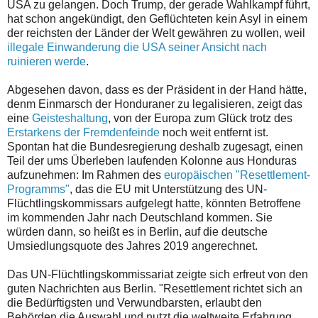
USA zu gelangen. Doch Trump, der gerade Wahlkampf führt,
hat schon angekündigt, den Geflüchteten kein Asyl in einem
der reichsten der Länder der Welt gewähren zu wollen, weil
illegale Einwanderung die USA seiner Ansicht nach
ruinieren werde
.
Abgesehen davon, dass es der Präsident in der Hand hätte,
denm Einmarsch der Honduraner zu legalisieren, zeigt das
eine
Geisteshaltung
, von der Europa zum Glück trotz des
Erstarkens der Fremdenfeinde
noch weit entfernt ist.
Spontan hat die Bundesregierung deshalb zugesagt, einen
Teil der ums Überleben laufenden Kolonne aus Honduras
aufzunehmen: Im Rahmen des
europäischen "Resettlement-
Programms"
, das die EU mit Unterstützung des UN-
Flüchtlingskommissars aufgelegt hatte, könnten Betroffene
im kommenden Jahr nach Deutschland kommen. Sie
würden dann, so heißt es in Berlin, auf die deutsche
Umsiedlungsquote des Jahres 2019 angerechnet.
Das UN-Flüchtlingskommissariat zeigte sich erfreut von den
guten Nachrichten aus Berlin. "Resettlement richtet sich an
die Bedürftigsten und Verwundbarsten, erlaubt den
Behörden die Auswahl und nutzt die weltweite Erfahrung,