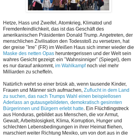
Hetze, Hass und Zweifel, Atomkrieg, Klimatod und
Fremdenfeindlichkeit, das ist das Geschäft des
amerikanischen Präsidenten Donald Trump. Angetreten, der
menschlichen Zivilisation den Todesstoß zu versetzen, hat
der greise "Irre" (FR) im Weißen Haus sich immer wieder die
Maske des netten Opas
heruntergerissen und der Welt sein
wahres Gesicht gezeigt: ein "Wahnsinniger" (Spiegel), dem
es nur darauf ankommt,
im Wahlkampf
noch viel mehr
Milliarden zu scheffeln.
Natürlich wehrt so einer brüsk ab, wenn tausende Kinder,
Frauen und Männer sich aufmachen,
Zuflucht in dem Land
zu suchen, das nach Trumps Wahl einen beispiellosen
Aderlass an gutausgebildeten, demokratisch gesinnten
Bürgerinnen und Bürgern erlebt hatte
. Ein Flüchtlingstreck
aus Honduras, gebildet aus Menschen, die vor Armut,
Gewalt, Arbeitslosigkeit, Klima, Korruption, Hunger und
schlechten Lebensbedingungen in ihrer Heimat fliehen,
marschiert weiter Richtung Mexiko, um von dort aus in die