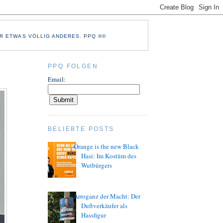
R ETWAS VÖLLIG ANDERES. PPQ ®©
PPQ FOLGEN
Email:
BELIEBTE POSTS
Orange is the new Black
Hasi: Im Kostüm des
Wutbürgers
Arroganz der Macht: Der
Duftverkäufer als
Hassfigur