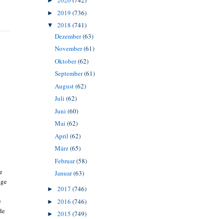
2020
(742)
►
2019
(736)
►
2018
(741)
▼
Dezember
(63)
November
(61)
Oktober
(62)
September
(61)
August
(62)
Juli
(62)
Juni
(60)
Mai
(62)
April
(62)
März
(65)
Februar
(58)
e
Januar
(63)
äge
2017
(746)
►
e
2016
(746)
►
de
2015
(749)
►