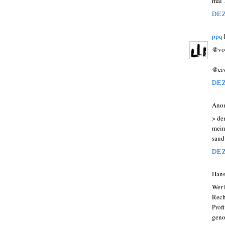
mal 
DEZ
ppq
@vox
@civ
DEZ
Ano
> de
mein
saud
DEZ
Hans
Wer 
Rech
Prof
geno