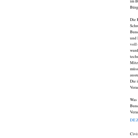
im B
Bürg
Die 
Schr
Bund
und 
voll
wurd
tech
Mitz
müss
ausr
Die 
Vera
Was 
Bund
Vera
DEZ
Civi