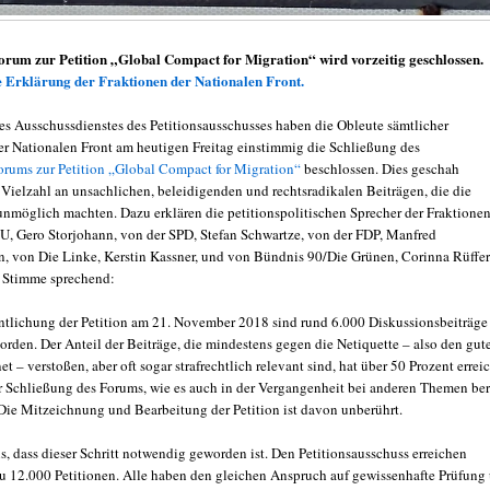
orum zur Petition „Global Compact for Migration“ wird vorzeitig geschlossen.
Erklärung der Fraktionen der Nationalen Front.
es Ausschussdienstes des Petitionsausschusses haben die Obleute sämtlicher
er Nationalen Front am heutigen Freitag einstimmig die Schließung des
orums zur Petition „Global Compact for Migration“
beschlossen. Dies geschah
 Vielzahl an unsachlichen, beleidigenden und rechtsradikalen Beiträgen, die die
nmöglich machten. Dazu erklären die petitionspolitischen Sprecher der Fraktione
 Gero Storjohann, von der SPD, Stefan Schwartze, von der FDP, Manfred
, von Die Linke, Kerstin Kassner, und von Bündnis 90/Die Grünen, Corinna Rüffer
r Stimme sprechend:
entlichung der Petition am 21. November 2018 sind rund 6.000 Diskussionsbeiträge
rden. Der Anteil der Beiträge, die mindestens gegen die Netiquette – also den gut
et – verstoßen, aber oft sogar strafrechtlich relevant sind, hat über 50 Prozent erreic
ur Schließung des Forums, wie es auch in der Vergangenheit bei anderen Themen ber
. Die Mitzeichnung und Bearbeitung der Petition ist davon unberührt.
s, dass dieser Schritt notwendig geworden ist. Den Petitionsausschuss erreichen
 zu 12.000 Petitionen. Alle haben den gleichen Anspruch auf gewissenhafte Prüfung