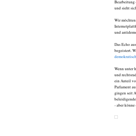
Bearbeitung 
und sieht sic
Wir möchten 
Internetplat
und antidemo
Das Echo aus
begeistert. 
demokratisch
Wenn unter h
und rechtsrad
ein Anteil vo
Parlament aus
gingen seit 
beleidigende
- aber könne