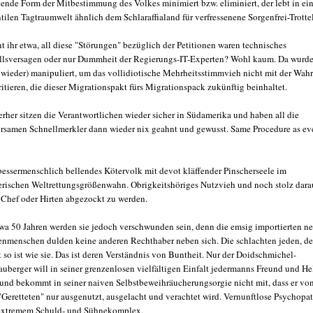
ende Form der Mitbestimmung des Volkes minimiert bzw. eliminiert, der lebt in ein
ntilen Tagtraumwelt ähnlich dem Schlaraffialand für verfressenene Sorgenfrei-Trottel
t ihr etwa, all diese "Störungen" bezüglich der Petitionen waren technisches
llsversagen oder nur Dummheit der Regierungs-IT-Experten? Wohl kaum. Da wurd
 wieder) manipuliert, um das vollidiotische Mehrheitsstimmvieh nicht mit der Wahr
rritieren, die dieser Migrationspakt fürs Migrationspack zukünftig beinhaltet.
erher sitzen die Verantwortlichen wieder sicher in Südamerika und haben all die
rsamen Schnellmerkler dann wieder nix geahnt und gewusst. Same Procedure as ev
bessermenschlich bellendes Kötervolk mit devot kläffender Pinscherseele im
erischen Weltrettungsgrößenwahn. Obrigkeitshöriges Nutzvieh und noch stolz dara
Chef oder Hirten abgezockt zu werden.
twa 50 Jahren werden sie jedoch verschwunden sein, denn die emsig importierten n
enmenschen dulden keine anderen Rechthaber neben sich. Die schlachten jeden, de
t so ist wie sie. Das ist deren Verständnis von Buntheit. Nur der Doidschmichel-
auberger will in seiner grenzenlosen vielfältigen Einfalt jedermanns Freund und He
 und bekommt in seiner naiven Selbstbeweihräucherungsorgie nicht mit, dass er vo
"Geretteten" nur ausgenutzt, ausgelacht und verachtet wird. Vernunftlose Psychopa
extremem Schuld- und Sühnekomplex.