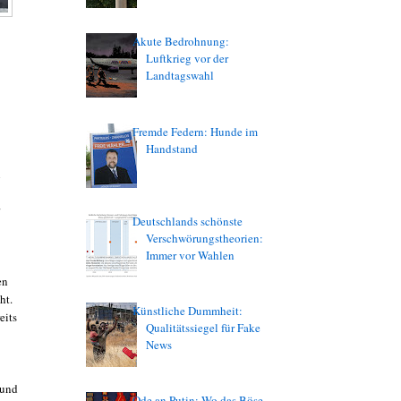
Akute Bedrohnung:
Luftkrieg vor der
Landtagswahl
Fremde Federn: Hunde im
Handstand
n
Deutschlands schönste
Verschwörungstheorien:
Immer vor Wahlen
en
ht.
Künstliche Dummheit:
eits
Qualitätssiegel für Fake
News
 und
Ode an Putin: Wo das Böse