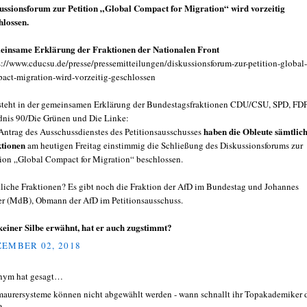
ussionsforum zur Petition „Global Compact for Migration“ wird vorzeitig
hlossen.
insame Erklärung der Fraktionen der Nationalen Front
s://www.cducsu.de/presse/pressemitteilungen/diskussionsforum-zur-petition-global-
act-migration-wird-vorzeitig-geschlossen
steht in der gemeinsamen Erklärung der Bundestagsfraktionen CDU/CSU, SPD, FDP
nis 90/Die Grünen und Die Linke:
haben die Obleute sämtlic
Antrag des Ausschussdienstes des Petitionsausschusses
tionen
am heutigen Freitag einstimmig die Schließung des Diskussionsforums zur
tion „Global Compact for Migration“ beschlossen.
liche Fraktionen? Es gibt noch die Fraktion der AfD im Bundestag und Johannes
r (MdB), Obmann der AfD im Petitionsausschuss.
keiner Silbe erwähnt, hat er auch zugstimmt?
EMBER 02, 2018
nym hat gesagt…
maurersysteme können nicht abgewählt werden - wann schnallt ihr Topakademiker 