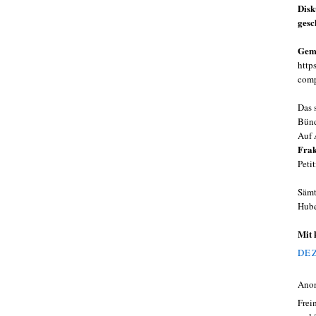
Disk
gesc
Geme
http
comp
Das 
Bünd
Auf 
Frak
Peti
Sämt
Hube
Mit 
DEZ
Ano
Frei