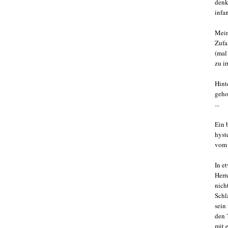
denk
infa
Mein
Zufa
(mal
zu i
Hint
geho
...
Ein 
hyst
vom 
In e
Herr
nich
Schl
sein
den 
mit 