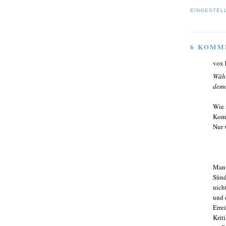
EINGESTEL
6 KOMM
vox 
Währ
demo
Wie 
Komm
Nur 
Man 
Sünd
nich
und 
Erre
Krit