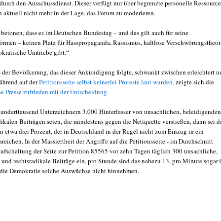
durch den Ausschussdienst. Dieser verfügt nur über begrenzte personelle Ressourc
h aktuell nicht mehr in der Lage, das Forum zu moderieren.
betonen, dass es im Deutschen Bundestag – und das gilt auch für seine
tformen – keinen Platz für Hasspropaganda, Rassismus, haltlose Verschwörungstheor
kratische Umtriebe gibt.“
 der Bevölkerung, das dieser Ankündigung folgte, schwankt zwischen erleichtert u
Während auf der
Petitionsseite selbst keinerlei Proteste laut wurden,
zeigte sich die
e Presse zufrieden mit der Entscheidung.
underttausend Unterzeichnern 3.000 Hinterlasser von unsachlichen, beleidigenden
ikalen Beiträgen seien, die mindestens gegen die Netiquette verstießen, dann sei d
n etwa drei Prozent, der in Deutschland in der Regel nicht zum Einzug in ein
reichen. In der Massiertheit der Angriffe auf die Petitionsseite - im Durchschnitt
Aufschaltung der Seite zur Petition 85565 vor zehn Tagen täglich 300 unsachliche,
 und rechtsradikale Beiträge ein, pro Stunde sind das nahezu 13, pro Minute sogar 
 die Demokratie solche Auswüchse nicht hinnehmen.