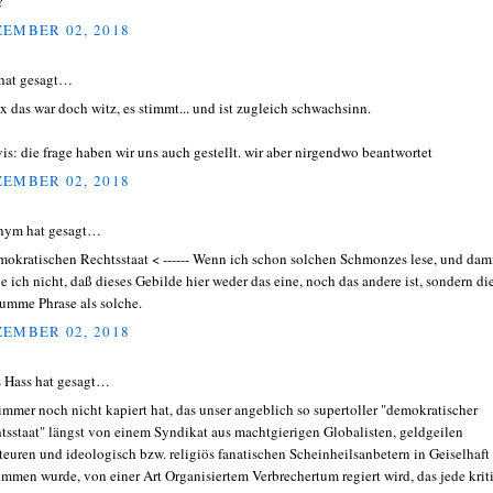
?
EMBER 02, 2018
hat gesagt…
 das war doch witz, es stimmt... und ist zugleich schwachsinn.
is: die frage haben wir uns auch gestellt. wir aber nirgendwo beantwortet
EMBER 02, 2018
nym hat gesagt…
mokratischen Rechtsstaat < ------ Wenn ich schon solchen Schmonzes lese, und dam
e ich nicht, daß dieses Gebilde hier weder das eine, noch das andere ist, sondern di
umme Phrase als solche.
EMBER 02, 2018
 Hass hat gesagt…
immer noch nicht kapiert hat, das unser angeblich so supertoller "demokratischer
tsstaat" längst von einem Syndikat aus machtgierigen Globalisten, geldgeilen
iteuren und ideologisch bzw. religiös fanatischen Scheinheilsanbetern in Geiselhaft
mmen wurde, von einer Art Organisiertem Verbrechertum regiert wird, das jede krit