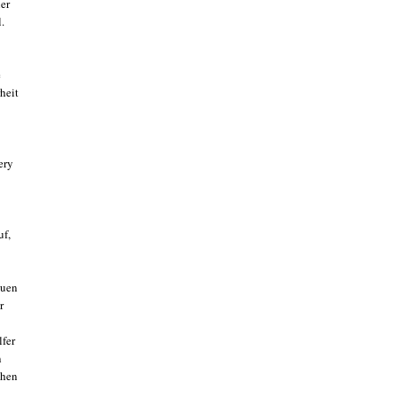
er
.
e
heit
ery
uf,
euen
r
lfer
n
then