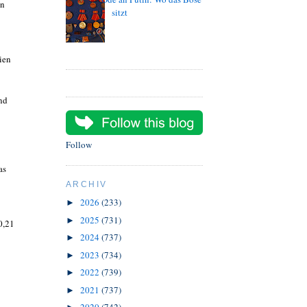
en
sitzt
ien
nd
Follow
as
ARCHIV
2026
(233)
►
2025
(731)
►
0,21
2024
(737)
►
2023
(734)
►
2022
(739)
►
2021
(737)
►