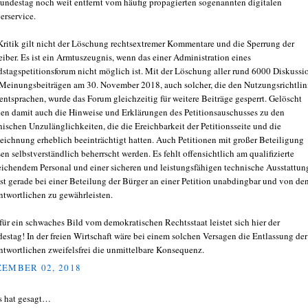
undestag noch weit entfernt vom häufig propagierten sogenannten digitalen
erservice.
Kritik gilt nicht der Löschung rechtsextremer Kommentare und die Sperrung der
eiber. Es ist ein Armtuszeugnis, wenn das einer Administration eines
stagspetitionsforum nicht möglich ist. Mit der Löschung aller rund 6000 Diskussi
Meinungsbeiträgen am 30. November 2018, auch solcher, die den Nutzungsrichtlin
 entsprachen, wurde das Forum gleichzeitig für weitere Beiträge gesperrt. Gelöscht
en damit auch die Hinweise und Erklärungen des Petitionsauschusses zu den
nischen Unzulänglichkeiten, die die Ereichbarkeit der Petitionsseite und die
eichnung erheblich beeinträchtigt hatten. Auch Petitionen mit großer Beteiligung
en selbstverständlich beherrscht werden. Es fehlt offensichtlich am qualifizierte
eichendem Personal und einer sicheren und leistungsfähigen technische Ausstattun
ist gerade bei einer Beteilung der Bürger an einer Petition unabdingbar und von de
ntwortlichen zu gewährleisten.
für ein schwaches Bild vom demokratischen Rechtsstaat leistet sich hier der
estag! In der freien Wirtschaft wäre bei einem solchen Versagen die Entlassung der
ntwortlichen zweifelsfrei die unmittelbare Konsequenz.
EMBER 02, 2018
s hat gesagt…