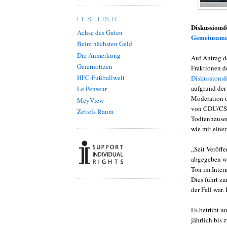
LESELISTE
Diskussionsf
Achse des Guten
Gemeinsame 
Beim nächsten Geld
Die Anmerkung
Auf Antrag d
Geiernotizen
Fraktionen d
HFC-Fußballwelt
Diskussionsf
aufgrund der
Le Penseur
Moderation u
MeyView
von CDU/CSU,
Zettels Raum
Todtenhausen
wie mit eine
„Seit Veröff
abgegeben wo
Ton im Intern
Dies führt z
der Fall war
Es betrübt un
jährlich bis