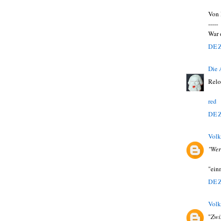
Von 
-----
War 
DEZ
Die
Relo
red
DEZ
Volk
"Wer
"einm
DEZ
Volk
"
Zwi