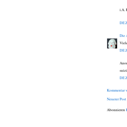
i.A. 
DEZ
Die
Viel
DEZ
Ano
suizi
DEZ
Kommentar v
Neuerer Post
Abonnieren