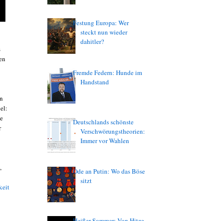
Festung Europa: Wer
steckt nun wieder
dahitler?
s
hen
Fremde Federn: Hunde im
Handstand
nn
el:
ie
Deutschlands schönste
r
Verschwörungstheorien:
Immer vor Wahlen
,
Ode an Putin: Wo das Böse
sitzt
keit
Heißer Sommer: Von Hitze