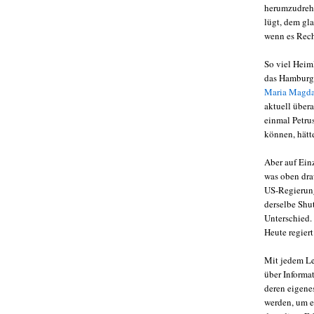
herumzudre
lügt, dem gla
wenn es Recht
So viel Heim
das Hamburge
Maria Magdal
aktuell über
einmal Petrus
können, hätt
Aber auf Ein
was oben dra
US-Regierung
derselbe Shu
Unterschied.
Heute regier
Mit jedem Les
über Informat
deren eigenes
werden, um e