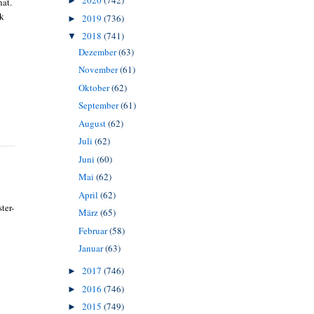
2020
(742)
►
hat.
ck
2019
(736)
►
2018
(741)
▼
Dezember
(63)
November
(61)
Oktober
(62)
September
(61)
August
(62)
Juli
(62)
Juni
(60)
Mai
(62)
April
(62)
ter-
März
(65)
Februar
(58)
Januar
(63)
2017
(746)
►
2016
(746)
►
2015
(749)
►