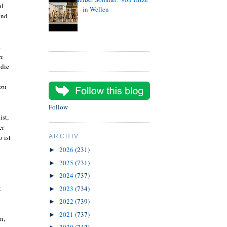
al
in Wellen
und
t
er
 die
 zu
Follow
ist,
er
o ist
ARCHIV
2026
(231)
►
2025
(731)
►
2024
(737)
►
t
2023
(734)
►
2022
(739)
►
2021
(737)
►
n,