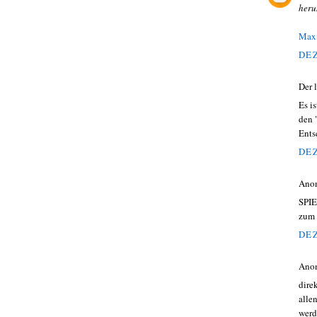
heru
Maxi
DEZ
Der 
Es i
den 
Ents
DEZ
Ano
SPIE
zum 
DEZ
Ano
dire
alle
werd