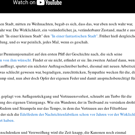
nen Stadt, mitten zu Weihnachten, begab es sich, dass das, war eben noch wahr war,
hr war. Die Wirklichkeit, ein veränderlicher, ja, veränderbarer Zustand, macht e au
lt "In einer kleinen Stadt" den
"In einer fantastischen Stadt"
. Früher hieß dergleic
lung, und es war peinlich, jedes Mal, wenn es geschah.
er Premiumjournalist auf den ersten Pfiff der Geschichte nach, die sich seine
n von ihm wünscht.
Findet er sie nicht, erfindet er sie. Im zweiten Anlauf dann, we
uffliegt, spurtet ein nächster Auftragsschreiber herbei, diesmal mit neuen Arbeitszi
as schlecht gewesen war, begradigen, zurechtrücken, Sympathie wecken für die, d
ump sind, nun aber doch Opfer der eigenen Feder und damit anspruchsberechtigt fü
 geplagt von Auflagenrückgang und Vertrauensverlust, schraubt am Turbo für die
ng des eigenen Untergangs. Wie ein Wanderer, der in Treibsand zu versinken droht
 Rudern und Strampeln nur das Tempo, in dem das Vertrauen aus der Filterblase
 der sich die
Edelfedern der Nachrichtenfabriken schon vor Jahren vor der Wirklich
rt haben.
schdenken und Verzweiflung wird die Zeit knapp, die Kanonen noch einmal