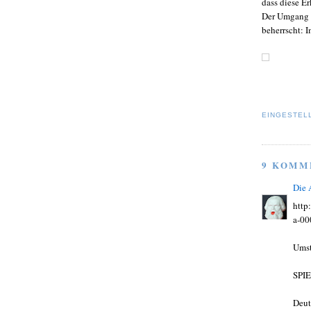
dass diese E
Der Umgang m
beherrscht: 
EINGESTEL
9 KOMM
Die
http
a-0
Umst
SPIE
Deut