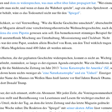
hen und
dem zu widersprechen, was man selbst über Jahre propagiert hat.
"Wer einm
ubt man nicht, und wenn er dann die Wahrheit spricht", sagt ein altes Sprichwort - 
 behält, wäre es das Todesurteil nicht nur für den
"Spiegel"
.
lichkeit, so viel Verzweiflung. "Wie die Kirche Geschichte umschrieb", überschreib
r Magazin aktuell eine verschwörungstheoretische Weihnachtsgeschichte, nach d
ena die erste Päpstin
gewesen sein soll. Ein bemerkenswert stimmiges Beispiel für
all anzutreffende Mischung aus Unterhaltung, Missionierung und Clickbait: Nicht
 war der erste Papst, sondern allein Bischof von Rom, um den Titel wirklich tragen
e Maria Magdelena rund 400 Jahre alt werden müssen.
zelheiten, die der geplanten Geschichte widersprechen, kommt es nicht an. Wichtig 
ufsteht, zumindest, so lange es der eigenen Agenda entspricht. War ein Shutdown d
 für die Süddeutsche Zeitung im Jahr 2013
"keine Katastrophe für Amerika" (SZ,
s
tdown heute nichts weniger als
"eine Naturkatastrophe" und ein "Unheil".
Einziger
 der Name des Mannes im Weißen Haus hieß lautete vor fünf Jahren Barack Obama.
t dort Donald Trump.
er, der sich erinnert, stirbt ein Abonnent. Mit jeder Zeile, die Voreingenommenhei
ion stellt und Beeinflussung von Leserinnen und Lesern für wichtiger erachtet als
 Urteil, rückt der Tag, an dem die letzte Zeitung und das letzte Magazin gedruckt
ine Woche näher. Die Reaktion des "Spiegel" mit
seiner akuten Affäre
lässt vermute