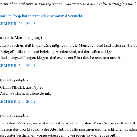
mzudrehen und dem zu widersprechen, was man selbst über Jahre propagiert hat.
"
milian Popp hat es zumindest schon mal versucht
.
EMBER 24, 2018
lachende Mann hat gesagt…
st zu wünschen, daß in den USA möglichst viele Menschen und Institutionen, die d
"Spiegel" diffamiert und beleidigt worden sind, auf dermaßen saftige
chädigungszahlungen klagen, daß es diesem Blatt das Lebenslicht ausbläst.
EMBER 24, 2018
nym hat gesagt…
GEL, SPIEGEL aus Papier,
Arsch abwischen, diene du mir.
EMBER 24, 2018
nym hat gesagt…
kt aus dem Vatikan , seine allerkatholischste Omnipotenz Papst Seppizius III erteilt
n Lesern des ppq Magazins die Absolution ; alle geistigen und fleischlichen Sünden
en , unter bestimmten Voraussetzungen .... vergeben bzw. erneut geprüft .