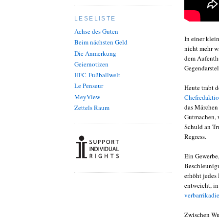
LESELISTE
Achse des Guten
In einer klei
Beim nächsten Geld
nicht mehr wa
Die Anmerkung
dem Aufentha
Geiernotizen
Gegendarstel
HFC-Fußballwelt
Le Penseur
Heute trabt d
MeyView
Chefredaktio
das Märchen a
Zettels Raum
Gutmachen, w
Schuld an Tr
Regress.
Ein Gewerbe,
Beschleunigu
erhöht jedes
entweicht, in
verbarrikadie
Zwischen Wun