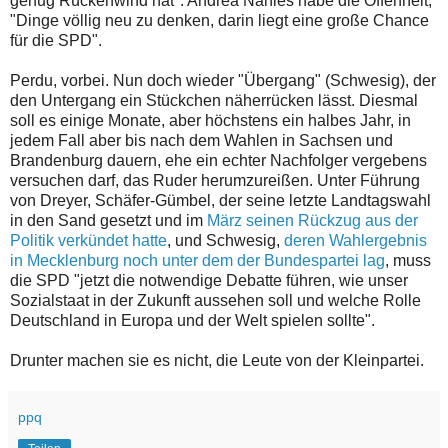
genug Rückenwind hat". Andrea Nahles habe die Offenheit,
"Dinge völlig neu zu denken, darin liegt eine große Chance
für die SPD".
Perdu, vorbei. Nun doch wieder "Übergang" (Schwesig), der
den Untergang ein Stückchen näherrücken lässt. Diesmal
soll es einige Monate, aber höchstens ein halbes Jahr, in
jedem Fall aber bis nach dem Wahlen in Sachsen und
Brandenburg dauern, ehe ein echter Nachfolger vergebens
versuchen darf, das Ruder herumzureißen. Unter Führung
von Dreyer, Schäfer-Gümbel, der seine letzte Landtagswahl
in den Sand gesetzt und im
März seinen Rückzug aus der
Politik verkündet hatte
, und Schwesig,
deren Wahlergebnis
in Mecklenburg noch unter dem der Bundespartei lag
, muss
die SPD "jetzt die notwendige Debatte führen, wie unser
Sozialstaat in der Zukunft aussehen soll und welche Rolle
Deutschland in Europa und der Welt spielen sollte".
Drunter machen sie es nicht, die Leute von der Kleinpartei.
ppq