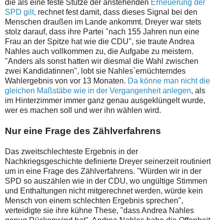
die als eine feste Stütze der anstehenden
Erneuerung der
SPD gilt,
rechnet fest damit, dass dieses Signal bei den
Menschen draußen im Lande ankommt. Dreyer war stets
stolz darauf, dass ihre Partei "nach 155 Jahren nun eine
Frau an der Spitze hat wie die CDU", sie traute Andrea
Nahles auch vollkommen zu, die Aufgabe zu meistern.
"Anders als sonst hatten wir diesmal die Wahl zwischen
zwei Kandidatinnen", lobt sie Nahles`ernüchterndes
Wahlergebnis von vor 13 Monaten.
Da könne man nicht die
gleichen Maßstäbe wie in der Vergangenheit anlegen
, als
im Hinterzimmer immer ganz genau ausgeklüngelt wurde,
wer es machen soll und wer ihn wählen wird.
Nur eine Frage des Zählverfahrens
Das zweitschlechteste Ergebnis in der
Nachkriegsgeschichte definierte Dreyer seinerzeit routiniert
um in eine Frage des Zählverfahrens. "Würden wir in der
SPD so auszählen wie in der CDU, wo ungültige Stimmen
und Enthaltungen nicht mitgerechnet werden, würde kein
Mensch von einem schlechten Ergebnis sprechen",
verteidigte sie ihre kühne These, "dass Andrea Nahles