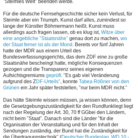
"Steimles Welt" beenden werde.
Für die deutsche Fernsehgeschichte sicher kein Verlust, für
Steimle aber ein Triumph. Kunst darf alles, zumindest so
lange der Künstler Böhmermann heißt. Kunst muss
allerdings auch fragen lassen, ob es klug ist,
Witze über
eine angebliche "Staatsnähe"
genau dort zu machen,
wo
der Staat ferner ist als der Mond.
Bereits vor fünf Jahren
hatte der MDR aus einem Urteil des
Bundesverfassungsgerichts, das dem ZDF eine zu große
Staatsnähe bescheingt hatte, mögliche Konsequenzen
gezogen und die Transparenz seines eigenen
Aufsichtsgremiums
geprüft.
"Es gab viel Veränderung
aufgrund des Z
DF-Urteils"
, konnte
Tabea Rößner von den
Grünen
ein Jahr später feststellen, "nur beim MDR nicht."
Das hätte Steimle wissen müssen, ja wissen können, denn
die Gesetzgebungszuständigkeit für den Rundfunkliegt liegt
nach der Regelung der Art. 30, 70 ff GGbei den Ländern,
nicht beim "Staat". Danach sind die Länder "für die
Organisation der Veranstaltung und für den Inhalt der
Sendungen zuständig, der Bund hat die Zuständigkeit für
die Übertragungstechnik" (
Deutscher Bundestag, WD 10 -