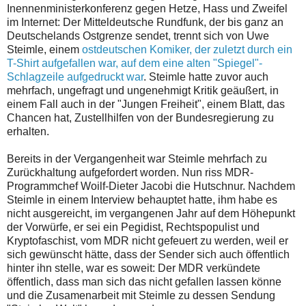
Inennenministerkonferenz gegen Hetze, Hass und Zweifel
im Internet: Der Mitteldeutsche Rundfunk, der bis ganz an
Deutschelands Ostgrenze sendet, trennt sich von Uwe
Steimle, einem
ostdeutschen Komiker, der zuletzt durch ein
T-Shirt aufgefallen war, auf dem eine alten "Spiegel"-
Schlagzeile aufgedruckt war
. Steimle hatte zuvor auch
mehrfach, ungefragt und ungenehmigt Kritik geäußert, in
einem Fall auch in der "Jungen Freiheit", einem Blatt, das
Chancen hat, Zustellhilfen von der Bundesregierung zu
erhalten.
Bereits in der Vergangenheit war Steimle mehrfach zu
Zurückhaltung aufgefordert worden. Nun riss MDR-
Programmchef Woilf-Dieter Jacobi die Hutschnur. Nachdem
Steimle in einem Interview behauptet hatte, ihm habe es
nicht ausgereicht, im vergangenen Jahr auf dem Höhepunkt
der Vorwürfe, er sei ein Pegidist, Rechtspopulist und
Kryptofaschist, vom MDR nicht gefeuert zu werden, weil er
sich gewünscht hätte, dass der Sender sich auch öffentlich
hinter ihn stelle, war es soweit: Der MDR verkündete
öffentlich, dass man sich das nicht gefallen lassen könne
und die Zusamenarbeit mit Steimle zu dessen Sendung