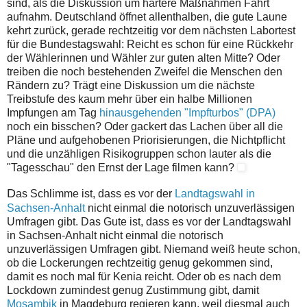
sind, als die Diskussion um härtere Maßnahmen Fahrt
aufnahm. Deutschland öffnet allenthalben, die gute Laune
kehrt zurück, gerade rechtzeitig vor dem nächsten Labortest
für die Bundestagswahl: Reicht es schon für eine Rückkehr
der Wählerinnen und Wähler zur guten alten Mitte? Oder
treiben die noch bestehenden Zweifel die Menschen den
Rändern zu? Trägt eine Diskussion um die nächste
Treibstufe des kaum mehr über ein halbe Millionen
Impfungen am Tag
hinausgehenden "Impfturbos" (DPA)
noch ein bisschen? Oder gackert das Lachen über all die
Pläne und aufgehobenen Priorisierungen, die Nichtpflicht
und die unzähligen Risikogruppen schon lauter als die
"Tagesschau" den Ernst der Lage filmen kann?
D
as Schlimme ist, dass es vor der
Landtagswahl in
Sachsen-Anhalt
nicht einmal die notorisch unzuverlässigen
Umfragen gibt. Das Gute ist, dass es vor der Landtagswahl
in Sachsen-Anhalt nicht einmal die notorisch
unzuverlässigen Umfragen gibt. Niemand weiß heute schon,
ob die Lockerungen rechtzeitig genug gekommen sind,
damit es noch mal für Kenia reicht. Oder ob es nach dem
Lockdown zumindest genug Zustimmung gibt, damit
Mosambik
in Magdeburg regieren kann, weil diesmal auch