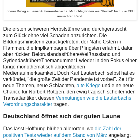
Innerer Dialog auf einer Außenwerbefläche: Mit Schlagworten wie "Heimat" fischt die CDU
am rechten Rand.
D
ie ersten schweren Herbststürme sind durchgerauscht,
zum Glück ohne viel Schaden anzurichten. Die
Bildungsministerin zurückgetreten, der Nahe Osten in
Flammen, die Impfkampagne über Pfingsten erlahmt, dafür
aber rückten BeloruslandasfrühereWeißrussland und
SyriendasfrühereThemanummer1 wieder in den Fokus einer
lange monothematisch abgeglittenen
Medienaufmerksamkeit. Doch Karl Lauterbach selbst hat es
verkündet, "die große Zeit der Pandemie ist vorbei". Zeit für
neue Themen, neue Schlachten,
alte Kriege
und eine neue
Chance für Norbert Röttgen, den ewig tragisch scheiternden
Transatlantiker, dessen
Vermutungen wie die Lauterbachs
Verordnungscharakter
tragen.
Deutschland öffnet sich der guten Laune
D
as lässt Hoffnung blühen allerorten, wo
die Zahl der
positiven Tests wieder auf dem Stand von März
angelangt