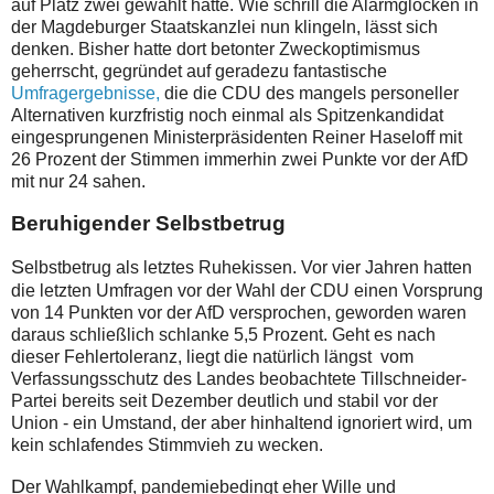
auf Platz zwei gewählt hatte. Wie schrill die Alarmglocken in
der Magdeburger Staatskanzlei nun klingeln, lässt sich
denken. Bisher hatte dort betonter Zweckoptimismus
geherrscht, gegründet auf geradezu fantastische
Umfragergebnisse,
die die CDU des mangels personeller
Alternativen kurzfristig noch einmal als Spitzenkandidat
eingesprungenen Ministerpräsidenten Reiner Haseloff mit
26 Prozent der Stimmen immerhin zwei Punkte vor der AfD
mit nur 24 sahen.
Beruhigender Selbstbetrug
S
elbstbetrug als letztes Ruhekissen. Vor vier Jahren hatten
die letzten Umfragen vor der Wahl der CDU einen Vorsprung
von 14 Punkten vor der AfD versprochen, geworden waren
daraus schließlich schlanke 5,5 Prozent. Geht es nach
dieser Fehlertoleranz, liegt die natürlich längst vom
Verfassungsschutz des Landes beobachtete Tillschneider-
Partei bereits seit Dezember deutlich und stabil vor der
Union - ein Umstand, der aber hinhaltend ignoriert wird, um
kein schlafendes Stimmvieh zu wecken.
D
er Wahlkampf, pandemiebedingt eher Wille und