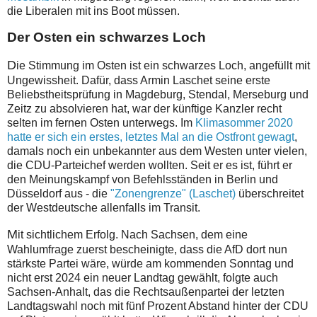
die Liberalen mit ins Boot müssen.
Der Osten ein schwarzes Loch
D
ie Stimmung im Osten ist ein schwarzes Loch, angefüllt mit
Ungewissheit. Dafür, dass Armin Laschet seine erste
Beliebstheitsprüfung in Magdeburg, Stendal, Merseburg und
Zeitz zu absolvieren hat, war der künftige Kanzler recht
selten im fernen Osten unterwegs. Im
Klimasommer 2020
hatte er sich ein erstes, letztes Mal an die Ostfront gewagt
,
damals noch ein unbekannter aus dem Westen unter vielen,
die CDU-Parteichef werden wollten. Seit er es ist, führt er
den Meinungskampf von Befehlsständen in Berlin und
Düsseldorf aus - die
"Zonengrenze" (Laschet)
überschreitet
der Westdeutsche allenfalls im Transit.
M
it sichtlichem Erfolg. Nach Sachsen, dem eine
Wahlumfrage zuerst bescheinigte, dass die AfD dort nun
stärkste Partei wäre, würde am kommenden Sonntag und
nicht erst 2024 ein neuer Landtag gewählt, folgte auch
Sachsen-Anhalt, das die Rechtsaußenpartei der letzten
Landtagswahl noch mit fünf Prozent Abstand hinter der CDU