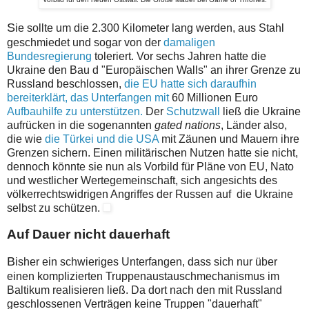
S
ie sollte um die 2.300 Kilometer lang werden, aus Stahl
geschmiedet und sogar von der
damaligen
Bundesregierung
toleriert. Vor sechs Jahren hatte die
Ukraine den Bau d "Europäischen Walls" an ihrer Grenze zu
Russland beschlossen,
die EU hatte sich daraufhin
bereiterklärt, das Unterfangen mit
60 Millionen Euro
Aufbauhilfe zu unterstützen.
Der
Schutzwall
ließ die Ukraine
aufrücken in die sogenannten
gated nations
, Länder also,
die wie
die Türkei und die USA
mit Zäunen und Mauern ihre
Grenzen sichern. Einen militärischen Nutzen hatte sie nicht,
dennoch könnte sie nun als Vorbild für Pläne von EU, Nato
und westlicher Wertegemeinschaft, sich angesichts des
völkerrechtswidrigen Angriffes der Russen auf die Ukraine
selbst zu schützen.
Auf Dauer nicht dauerhaft
B
isher ein schwieriges Unterfangen, dass sich nur über
einen komplizierten Truppenaustauschmechanismus im
Baltikum realisieren ließ. Da dort nach den mit Russland
geschlossenen Verträgen keine Truppen "dauerhaft"