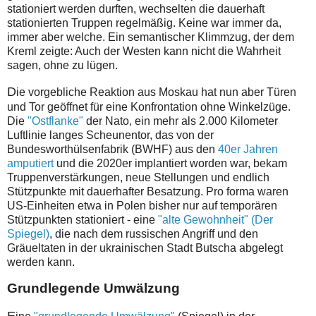
stationiert werden durften, wechselten die dauerhaft
stationierten Truppen regelmäßig. Keine war immer da,
immer aber welche. Ein semantischer Klimmzug, der dem
Kreml zeigte: Auch der Westen kann nicht die Wahrheit
sagen, ohne zu lügen.
D
ie vorgebliche Reaktion aus Moskau hat nun aber Türen
und Tor geöffnet für eine Konfrontation ohne Winkelzüge.
Die
"Ostflanke"
der Nato, ein mehr als 2.000 Kilometer
Luftlinie langes Scheunentor, das von der
Bundesworthülsenfabrik (BWHF) aus den
40er Jahren
amputiert
und die 2020er implantiert worden war, bekam
Truppenverstärkungen, neue Stellungen und endlich
Stützpunkte mit dauerhafter Besatzung. Pro forma waren
US-Einheiten etwa in Polen bisher nur auf temporären
Stützpunkten stationiert - eine
"alte Gewohnheit" (Der
Spiegel)
, die nach dem russischen Angriff und den
Gräueltaten in der ukrainischen Stadt Butscha abgelegt
werden kann.
Grundlegende Umwälzung