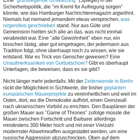
E
ine
"grundlegende Umwälzung"
(Spiegel) in der
Sicherheitspolitik, die "im Kreml für Aufregung sorgen"
könnte, wie das Hamburger Nachrichtenmagazin argwöhnt.
Niemals hat niemand jemandem etwas versprochen,
was
nirgendwo geschrieben
stand. Nur aus Güte und
Gemeinsinn hielten sich alle an das, was nicht einmal
verabredet war. Eine "alte Gewohnheit" eben nur, ein
bisschen lästig, aber gut eingetragen, der jedermann aus
Tradition folgt, ohne überhaupt noch zu wissen, wie sie
entstand. War es Trick von Genscher gewesen? Eine
Unaufmerksamkeit von Gorbatschow?
Gibt es überhaupt
Unterlagen, die beweisen, dass es sie gibt?
N
icht länger mehr jedenfalls. Mit der
Zeitenwende in Berlin
rückt die Möglichkeit in Sichtweite, die bisher
geplanten
europäischen Mauerprojekte
zu vereinheitlichen und weit im
Osten, dort, wo die Demokratie aufhört, einen Grenzwall
nach ukrainischem Vorbild zu errichten. Den Bauplänen der
großen Mauer aus "Game of Thrones" zufolge müsste die
Mauer zwischen Fortschritt und Barbarei allerdings
mindestens 300 Meter hoch und mit einer Vielzahl
modernster Abwehrwaffen ausgestattet werden, um eine
russische Aggression abzuschrecken. Oben auf dem