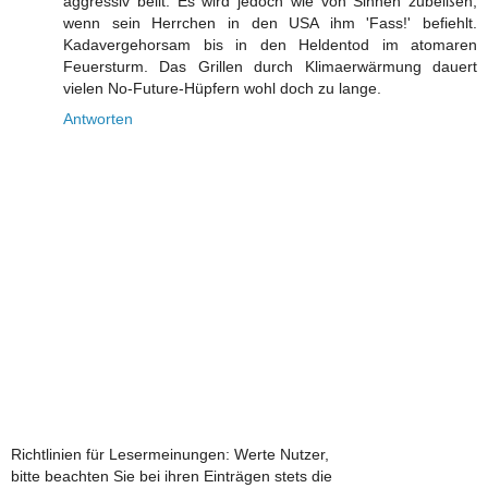
aggressiv bellt. Es wird jedoch wie von Sinnen zubeißen,
wenn sein Herrchen in den USA ihm 'Fass!' befiehlt.
Kadavergehorsam bis in den Heldentod im atomaren
Feuersturm. Das Grillen durch Klimaerwärmung dauert
vielen No-Future-Hüpfern wohl doch zu lange.
Antworten
Richtlinien für Lesermeinungen: Werte Nutzer,
bitte beachten Sie bei ihren Einträgen stets die