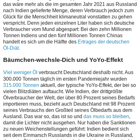
das wäre mehr als die im gesamten Jahr 2021 aus Russland
nach Indien gelieferte Menge, deren Verbrauch jedoch zum
Glück für die Menschheit klimaneutral vonstatten zu gehen
verspricht. Denn jeden einzelnen Liter haben sich deutsche
Verbraucher vom Mund abgespart: Bei den zehn Millionen
Tonnen Indiens und den fünf Millionen Tonnen Chinas
handelt es sich um die Hälfte des
Ertrages der deutschen
Öl-Diät.
Bäumchen-wechsle-Dich und YoYo-Effekt
V
iel weniger Öl
verbraucht Deutschland deshalb nicht. Aus
300.000 Tonnen täglich im ersten Pandemiejahr wurden
315.000 Tonnen
aktuell, der typische YoYo-Effekt, der bei so
vielen Blitzdiäten auftaucht. Wie Indien, der drittgrößte
Ölverbraucher der Welt, der über 80 Prozent seines Bedarfs
importieren muss, bezieht auch Deutschland mit 98 Prozent
seines Verbrauchs den Großteil seines Ölbedarfs aus dem
Ausland. Das war so, das ist so und
das muss so bleiben
,
damit die Lichter nicht ausgehen. Nur haben die Sanktionen
zu neuen Weichenstellungen geführt: Indien bedient sich
seit dem Einmarsch Russlands in die Ukraine in Russland,