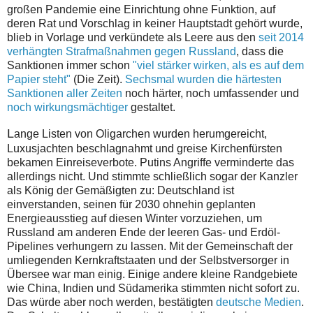
großen Pandemie eine Einrichtung ohne Funktion, auf
deren Rat und Vorschlag in keiner Hauptstadt gehört wurde,
blieb in Vorlage und verkündete als Leere aus den
seit 2014
verhängten Strafmaßnahmen gegen Russland
, dass die
Sanktionen immer schon
"viel stärker wirken, als es auf dem
Papier steht"
(Die Zeit).
Sechsmal wurden die härtesten
Sanktionen aller Zeiten
noch härter, noch umfassender und
noch wirkungsmächtiger
gestaltet.
L
ange Listen von Oligarchen wurden herumgereicht,
Luxusjachten beschlagnahmt und greise Kirchenfürsten
bekamen Einreiseverbote. Putins Angriffe verminderte das
allerdings nicht. Und stimmte schließlich sogar der Kanzler
als König der Gemäßigten zu: Deutschland ist
einverstanden, seinen für 2030 ohnehin geplanten
Energieausstieg auf diesen Winter vorzuziehen, um
Russland am anderen Ende der leeren Gas- und Erdöl-
Pipelines verhungern zu lassen. Mit der Gemeinschaft der
umliegenden Kernkraftstaaten und der Selbstversorger in
Übersee war man einig. Einige andere kleine Randgebiete
wie China, Indien und Südamerika stimmten nicht sofort zu.
Das würde aber noch werden, bestätigten
deutsche Medien
.