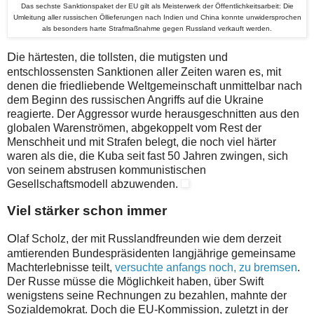
Das sechste Sanktionspaket der EU gilt als Meisterwerk der Öffentlichkeitsarbeit: Die
Umleitung aller russischen Öllieferungen nach Indien und China konnte unwidersprochen
als besonders harte Strafmaßnahme gegen Russland verkauft werden.
D
ie härtesten, die tollsten, die mutigsten und
entschlossensten Sanktionen aller Zeiten waren es, mit
denen die friedliebende Weltgemeinschaft unmittelbar nach
dem Beginn des russischen Angriffs auf die Ukraine
reagierte. Der Aggressor wurde herausgeschnitten aus den
globalen Warenströmen, abgekoppelt vom Rest der
Menschheit und mit Strafen belegt, die noch viel härter
waren als die, die Kuba seit fast 50 Jahren zwingen, sich
von seinem abstrusen kommunistischen
Gesellschaftsmodell abzuwenden.
Viel stärker schon immer
O
laf Scholz, der mit Russlandfreunden wie dem derzeit
amtierenden Bundespräsidenten langjährige gemeinsame
Machterlebnisse teilt,
versuchte anfangs noch, zu bremsen
.
Der Russe müsse die Möglichkeit haben, über Swift
wenigstens seine Rechnungen zu bezahlen, mahnte der
Sozialdemokrat. Doch die EU-Kommission, zuletzt in der