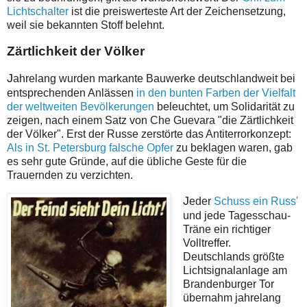
Lichtschalter
ist die preiswerteste Art der Zeichensetzung,
weil sie bekannten Stoff belehnt.
Zärtlichkeit der Völker
J
ahrelang wurden markante Bauwerke deutschlandweit bei
entsprechenden Anlässen
in den bunten Farben der Vielfalt
der weltweiten Bevölkerungen
beleuchtet, um Solidarität zu
zeigen, nach einem Satz von Che Guevara "die Zärtlichkeit
der Völker". Erst der Russe zerstörte das Antiterrorkonzept:
Als in St. Petersburg falsche Opfer
zu beklagen waren, gab
es sehr gute Gründe, auf die übliche Geste für die
Trauernden zu verzichten.
J
eder
Schuss ein Russ'
und jede Tagesschau-
Träne ein richtiger
Volltreffer.
Deutschlands größte
Lichtsignalanlage am
Brandenburger Tor
übernahm jahrelang