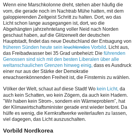
W
enn eine Marschkolonne dreht, stehen aber häufig die
vorn, die gerade noch im Nachtrab Mühe hatten, mit dem
galoppierenden Zeitgeist Schritt zu halten. Dort, wo das
Licht schon lange ausgegangen ist, dort, wo die
Abgehängten jahrzehntelang voller Neid nach Norden
geschaut haben, auf die Glitzerwelt der deutschen
Hauptstadt, findet das neue Deutschland der Entsagung von
früheren Sünden heute sein
leuchtendes
Vorbild
. Licht aus,
das Freibadwasser bei 35 Grad unbeheizt: Die
führenden
Genossen sind sich mit den besten Liberalen über alle
weltanschaulichen Grenzen hinweg einig,
dass es Ausdruck
einer nur aus der Stärke der Demokratie
erwachsenkönnenden Freiheit ist, die Finsternis zu wählen.
V
ölker der Welt, schaut auf diese Stadt! Wo
kein Licht,
da
auch kein Schatten, wo kein Zögern, da auch kein Hadern.
"Wir haben kein Strom-, sondern ein Wärmeproblem", hat
der Klimawirtschaftsminister gerade erst wieder betont. Da
hülfe es wenig, die Kernkraftwerke weiterlaufen zu lassen,
viel dagegen, das Licht auszuschalten.
Vorbild Nordkorea