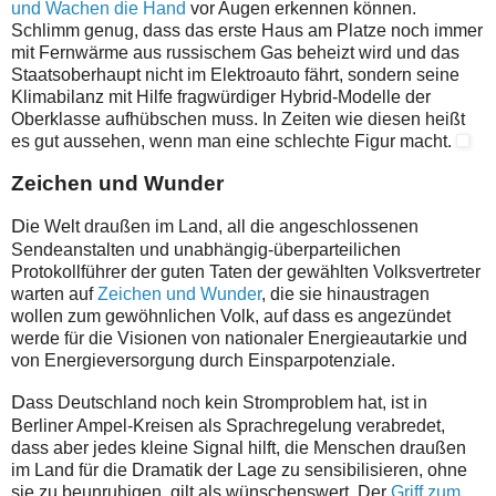
und Wachen die Hand
vor Augen erkennen können.
Schlimm genug, dass das erste Haus am Platze noch immer
mit Fernwärme aus russischem Gas beheizt wird und das
Staatsoberhaupt nicht im Elektroauto fährt, sondern seine
Klimabilanz mit Hilfe fragwürdiger Hybrid-Modelle der
Oberklasse aufhübschen muss. In Zeiten wie diesen heißt
es gut aussehen, wenn man eine schlechte Figur macht.
Zeichen und Wunder
D
ie Welt draußen im Land, all die angeschlossenen
Sendeanstalten und unabhängig-überparteilichen
Protokollführer der guten Taten der gewählten Volksvertreter
warten auf
Zeichen und Wunder
, die sie hinaustragen
wollen zum gewöhnlichen Volk, auf dass es angezündet
werde für die Visionen von nationaler Energieautarkie und
von Energieversorgung durch Einsparpotenziale.
D
ass Deutschland noch kein Stromproblem hat, ist in
Berliner Ampel-Kreisen als Sprachregelung verabredet,
dass aber jedes kleine Signal hilft, die Menschen draußen
im Land für die Dramatik der Lage zu sensibilisieren, ohne
sie zu beunruhigen, gilt als wünschenswert. Der
Griff zum