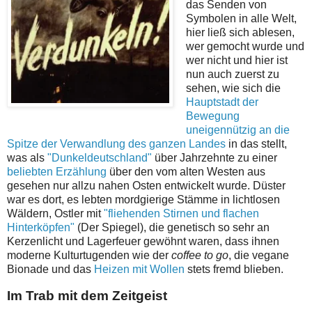
das Senden von
Symbolen in alle Welt,
hier ließ sich ablesen,
wer gemocht wurde und
wer nicht und hier ist
nun auch zuerst zu
sehen, wie sich die
Hauptstadt der
Bewegung
uneigennützig an die
Spitze der Verwandlung des ganzen Landes
in das stellt,
was als
"Dunkeldeutschland"
über Jahrzehnte zu einer
beliebten Erzählung
über den vom alten Westen aus
gesehen nur allzu nahen Osten entwickelt wurde. Düster
war es dort, es lebten mordgierige Stämme in lichtlosen
Wäldern, Ostler mit
"fliehenden Stirnen und flachen
Hinterköpfen"
(Der Spiegel), die genetisch so sehr an
Kerzenlicht und Lagerfeuer gewöhnt waren, dass ihnen
moderne Kulturtugenden wie der
coffee to go
, die vegane
Bionade und das
Heizen mit Wollen
stets fremd blieben.
Im Trab mit dem Zeitgeist