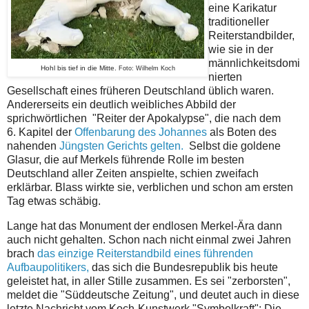
eine Karikatur
traditioneller
Reiterstandbilder,
wie sie in der
männlichkeitsdomi
Hohl bis tief in die Mitte.
Foto: Wilhelm Koch
nierten
Gesellschaft eines früheren Deutschland üblich waren.
Andererseits ein deutlich weibliches Abbild der
sprichwörtlichen "Reiter der Apokalypse", die nach dem
6. Kapitel der
Offenbarung des Johannes
als Boten des
nahenden
Jüngsten Gerichts gelten.
Selbst die goldene
Glasur, die auf Merkels führende Rolle im besten
Deutschland aller Zeiten anspielte, schien zweifach
erklärbar. Blass wirkte sie, verblichen und schon am ersten
Tag etwas schäbig.
Lange hat das Monument der endlosen Merkel-Ära dann
auch nicht gehalten. Schon nach nicht einmal zwei Jahren
brach
das einzige Reiterstandbild eines führenden
Aufbaupolitikers,
das sich die Bundesrepublik bis heute
geleistet hat, in aller Stille zusammen. Es sei "zerborsten",
meldet die "Süddeutsche Zeitung", und deutet auch in diese
letzte Nachricht vom Koch-Kunstwerk "Symbolkraft": Die