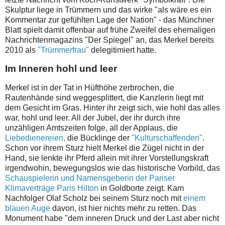
Skulptur liege in Trümmern und das wirke "als wäre es ein
Kommentar zur gefühlten Lage der Nation" - das Münchner
Blatt spielt damit offenbar auf frühe Zweifel des ehemaligen
Nachrichtenmagazins "Der Spiegel" an, das Merkel bereits
2010 als
"Trümmerfrau"
delegitimiert hatte.
Im Inneren hohl und leer
Merkel ist in der Tat in Hüfthöhe zerbrochen, die
Rautenhände sind weggesplittert, die Kanzlerin liegt mit
dem Gesicht im Gras. Hinter ihr zeigt sich, wie hohl das alles
war, hohl und leer. All der Jubel, der ihr durch ihre
unzähligen Amtszeiten folge, all der Applaus, die
Liebedienereien,
die Bücklinge der
"Kulturschaffenden"
.
Schon vor ihrem Sturz hielt Merkel die Zügel nicht in der
Hand, sie lenkte ihr Pferd allein mit ihrer Vorstellungskraft
irgendwohin, bewegungslos wie das historische Vorbild, das
Schauspielerin und Namensgeberin der Pariser
Klimaverträge Paris Hilton
in Goldborte zeigt. Kam
Nachfolger Olaf Scholz bei seinem Sturz noch mit
einem
blauen Auge
davon, ist hier nichts mehr zu retten. Das
Monument habe "dem inneren Druck und der Last aber nicht