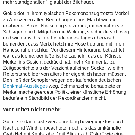
mehr standgehalten", glaubt der Bildhauer.
G
ekleidet in ihrem typischen Pokemonanzug trotzte Merkel
zu Amtszeiten allen Bedrohungen ihrer Macht wie ein
erfahrener Boxer. Nie schlug sie zurück, immer nahm sie
Schlägen durch Mitgehen die Wirkung, sie duckte sich weg
und wich aus, bis ihre Feinde eines Tages überrascht
bemerkten, dass Merkel jetzt ihre Hose trug und mit ihren
Handschuhen schlug. Vor diesem Hintergrund betrachtet
war das kleine, genießerische Lächeln, das der Künstler
Merkel ins Gesicht gedrückt hat, mehr Kommentar zur
Zeitgeschichte als der Verzicht auf einen Sockel, wie ihn
Reiterstandbilder von alters her eigentlich haben müssen.
Den ließ der Schöpfer wegen des laufenden deutschen
Denkmal-Ausstieges
weg. Schmunzelnd behauptete er,
Merkel mache geerdete Politik, einer künstliche Erhöhung
bedürfe ein Standbild der Rekordkanzlerin nicht.
Wer reitet nicht mehr
S
o ritt sie dann fast zwei Jahre lang bewegungslos durch
Nacht und Wind, unbeachteter noch als das umkämpfte
Grab Helmut Kohls, aber "mit Blick nach Osten" wie eine