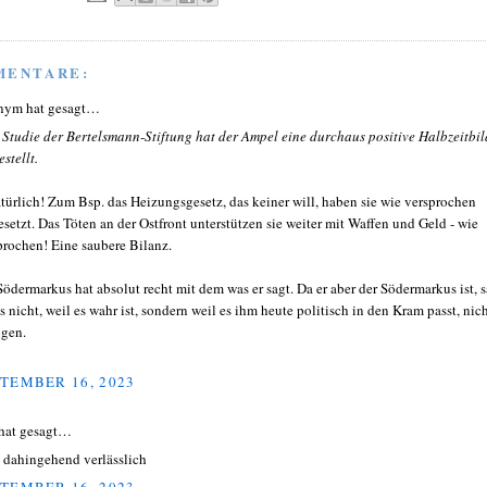
MENTARE:
nym hat gesagt…
 Studie der Bertelsmann-Stiftung hat der Ampel eine durchaus positive Halbzeitbi
stellt.
atürlich! Zum Bsp. das Heizungsgesetz, das keiner will, haben sie wie versprochen
setzt. Das Töten an der Ostfront unterstützen sie weiter mit Waffen und Geld - wie
prochen! Eine saubere Bilanz.
Södermarkus hat absolut recht mit dem was er sagt. Da er aber der Södermarkus ist, s
as nicht, weil es wahr ist, sondern weil es ihm heute politisch in den Kram passt, nic
ügen.
TEMBER 16, 2023
hat gesagt…
st dahingehend verlässlich
TEMBER 16, 2023