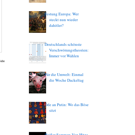
Festung Europa: Wer
steckt nun wieder
dahitler?
Deutschlands schönste
Verschwörungstheorien:
Immer vor Wahlen
eide
Für die Umwelt: Einmal
die Woche Dackeltag
Ode an Putin: Wo das Böse
sitzt
Heißer Sommer: Von Hitze