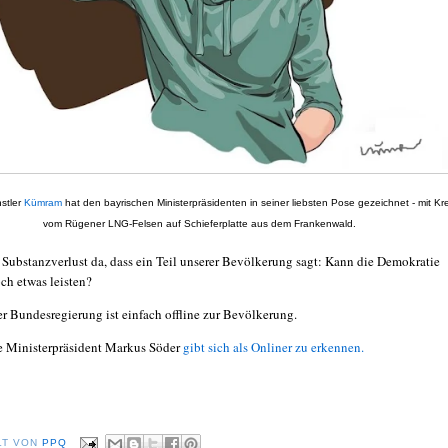
stler
Kümram
hat den bayrischen Ministerpräsidenten in seiner liebsten Pose gezeichnet - mit Kr
vom Rügener LNG-Felsen auf Schieferplatte aus dem Frankenwald.
l Substanzverlust da, dass ein Teil unserer Bevölkerung sagt: Kann die Demokratie
ch etwas leisten?
ser Bundesregierung ist einfach offline zur Bevölkerung.
e Ministerpräsident Markus Söder
gibt sich als Onliner zu erkennen.
LT VON
PPQ