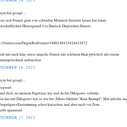
nym hat gesagt…
ass sich Frauen gern von schwulen Männern frisieren lassen hat einen
enschaftlichen Hintergrund (via Danisch Depeschen Dienst)
s://twitter.com/DegenRolf/status/1680149433424412672
ird mir auch klar, wieso manche Frauen mit schönem Haar plötzlich mit einem
enraspelschnitt auftauchen
TEMBER 16, 2023
nym hat gesagt…
ogwart:
fand dich, zu meinem Ergötzen, hie und da bei Dikigoros verlinkt.
ist das mit Dikigoros fast so wie bei Alfons Güttlers "Kein Krampf": Mal möchte m
Vergnügen+Zustimmung schier kreischen, mal aber auch vor Zorn.
leibt spannend.
TEMBER 17, 2023