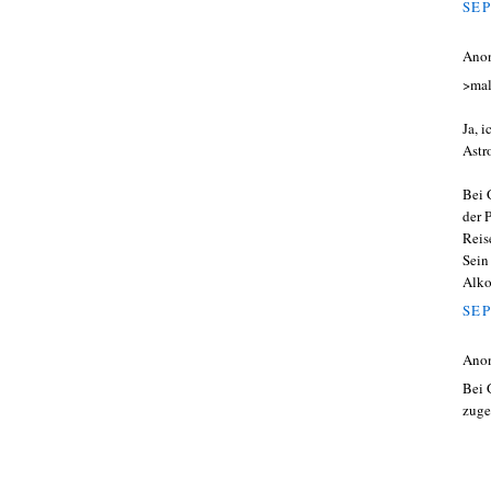
SEP
Ano
>mal
Ja, 
Astr
Bei 
der 
Reis
Sein
Alko
SEP
Ano
Bei G
zuge