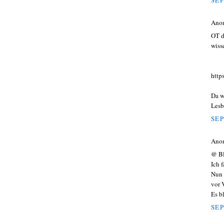
Ano
OT d
wiss
http
Da w
Lesb
SEP
Ano
@ Bl
Ich 
Nun 
vor 
Es b
SEP