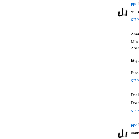
ppq
was 
SEP
Ano
Müss
Aber
http
Eine
SEP
Der 
Doch
SEP
ppq
dank