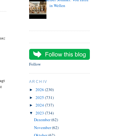
in Wellen
lanz
Follow
agt
ARCHIV
ht
2026
(230)
►
2025
(731)
►
2024
(737)
►
2023
(734)
▼
Dezember
(62)
November
(62)
Oktober
(62)