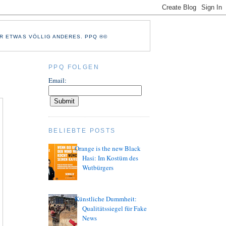
R ETWAS VÖLLIG ANDERES. PPQ ®©
PPQ FOLGEN
Email:
BELIEBTE POSTS
Orange is the new Black
Hasi: Im Kostüm des
Wutbürgers
Künstliche Dummheit:
Qualitätssiegel für Fake
News