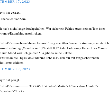
TEMBER 17, 2023
nym hat gesagt…
 aber auch vor Zorn.
ich hab's nicht lange durchgehalten. War sicher ein Fehler, zuerst seinen Text über
onomie/Raumfahrt anzuklicken.
Galilei's 'erstem brauchbaren Fernrohr' mag man über Semantik streiten, aber nicht b
Prozentrechnung (Mondmasse 1,2% statt 0,12% der Erdmasse). Hat er Jules Vernes
e zum Mond wirklich gelesen? Es gibt da keine Rakete.
 Exkurs in die Physik des Erdkerns ließe m.E. sich nur mit fortgeschrittenem
holismus erklären.
TEMBER 17, 2023
nym hat gesagt…
alilei's 'erstem -------- Oh Gott's. Hat deine's Mutter's früher's dem Alkohol's
'sprochen's? Hick's.