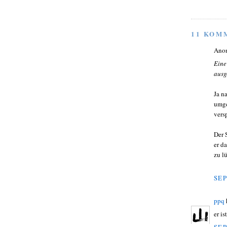
11 KOM
Ano
Eine
ausge
Ja n
umge
vers
Der 
er d
zu l
SEP
ppq
er i
SEP