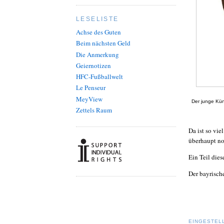
LESELISTE
Achse des Guten
Beim nächsten Geld
Die Anmerkung
Geiernotizen
HFC-Fußballwelt
Le Penseur
MeyView
Der junge Kün
Zettels Raum
Da ist so vie
überhaupt no
Ein Teil die
Der bayrisch
EINGESTEL