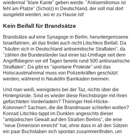
wiedermal "klare Kante" geben werde. "Antisemitismus ist
fehl am Platze" (Scholz) in Deutschland, der soll mal dort
ausgelebt werden, wo er zu Hause ist!
Kein Beifall für Brandsätze
Brandsätze auf eine Synagoge in Berlin, heruntergerissene
Israelfahnen, all das findet auch nicht Litschkos Beifall. Da
"häufen sich in Deutschland antisemitische Straftaten", da
"zählen die Bundesländer laut einer taz-Umfrage seit dem
Angriffsbeginn vor elf Tagen bereits rund 500 antiisraelische
Straftaten". Da gibt es "spontane Proteste" und das
Holocaustmahnmal muss von Polizeikräften geschützt
werden, während in Neukölln Barrikaden brennen.
Und man weiß, wenigstens bei der Taz, nichts über die
Hintergründe. Sind es wieder diese Reichsbürger mit ihren
gefürchteten Vorderladern? Thüringer Heil-Höcke-
Kolonnen? Sachsen, die die Brandmauer schleifen wollen?
Konrad Litschko tappt im Dunklen angesichts dieser
"antijüdischen Gewalt auf den Straßen Berlins", die eine
"neue Dimension erreicht" hat, ohne dass in all den Sätzen
ein paar Buchstaben sich spontan zusammenfinden, um