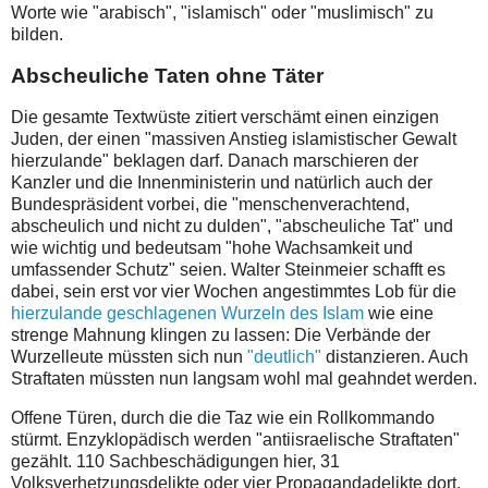
Worte wie "arabisch", "islamisch" oder "muslimisch" zu
bilden.
Abscheuliche Taten ohne Täter
Die gesamte Textwüste zitiert verschämt einen einzigen
Juden, der einen "massiven Anstieg islamistischer Gewalt
hierzulande" beklagen darf. Danach marschieren der
Kanzler und die Innenministerin und natürlich auch der
Bundespräsident vorbei, die "menschenverachtend,
abscheulich und nicht zu dulden", "abscheuliche Tat" und
wie wichtig und bedeutsam "hohe Wachsamkeit und
umfassender Schutz" seien. Walter Steinmeier schafft es
dabei, sein erst vor vier Wochen angestimmtes Lob für die
hierzulande geschlagenen Wurzeln des Islam
wie eine
strenge Mahnung klingen zu lassen: Die Verbände der
Wurzelleute müssten sich nun
"deutlich"
distanzieren. Auch
Straftaten müssten nun langsam wohl mal geahndet werden.
Offene Türen, durch die die Taz wie ein Rollkommando
stürmt. Enzyklopädisch werden "antiisraelische Straftaten"
gezählt. 110 Sachbeschädigungen hier, 31
Volksverhetzungsdelikte oder vier Propagandadelikte dort.