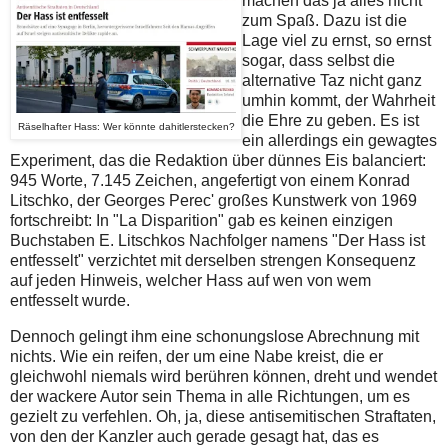
machen das ja alles nicht
zum Spaß. Dazu ist die
Lage viel zu ernst, so ernst
sogar, dass selbst die
alternative Taz nicht ganz
umhin kommt, der Wahrheit
die Ehre zu geben. Es ist
Räselhafter Hass: Wer könnte dahitlerstecken?
ein allerdings ein gewagtes
Experiment, das die Redaktion über dünnes Eis balanciert:
945 Worte, 7.145 Zeichen, angefertigt von einem Konrad
Litschko, der
Georges Perec' großes Kunstwerk von
1969
fortschreibt: In "La Disparition" gab es keinen einzigen
Buchstaben E. Litschkos Nachfolger namens "Der Hass ist
entfesselt" verzichtet mit derselben strengen Konsequenz
auf jeden Hinweis, welcher Hass auf wen von wem
entfesselt wurde.
Dennoch gelingt ihm eine schonungslose Abrechnung mit
nichts. Wie ein reifen, der um eine Nabe kreist, die er
gleichwohl niemals wird berühren können, dreht und wendet
der wackere Autor sein Thema in alle Richtungen, um es
gezielt zu verfehlen. Oh, ja, diese antisemitischen Straftaten,
von den der Kanzler auch gerade gesagt hat, das es