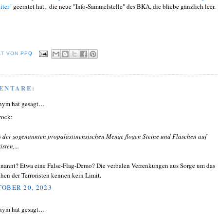
iter"
geerntet hat, die neue "Info-Sammelstelle" des BKA, die bliebe gänzlich leer.
LT VON
PPQ
ENTARE:
nym hat gesagt…
rock:
us der sogenannten propalästinensischen Menge flogen Steine und Flaschen auf
isten,...
nannt? Etwa eine False-Flag-Demo? Die verbalen Verrenkungen aus Sorge um das
hen der Terroristen kennen kein Limit.
OBER 20, 2023
nym hat gesagt…