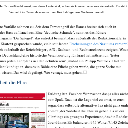
er Taz weiß im Moment, wer diese Leute sind, woher sie kommen oder was sie antreibt. Es steht
Verdacht im Raum, dass es sich um Reichsbürger aus Sachsen handelt.
e Vorfälle nehmen zu. Seit dem Terrorangriff der Hamas breitet sich auch in
er Hass auf Israel aus. Eine "deutsche Schande", nennt es das frühere
agazin "Der Spiegel", das entsetzt bemerkt, dass außerhalb der Redaktionssäle, in
Klartext gesprochen wurde, viele seit Jahren
Erscheinungen des Nazitums verharm
ich außerhalb der Reichsbürger-, AfD-, Sachsen- und Rechtsrockszene zeigten. Was 
s Deutschland eine historische Verantwortung für Israel hat, müsse nun "fester
ines jeden Lehrplans in allen Schulen sein", mahnt ein Philipp Wittrock. Und der
ent kündigt an, dass es in Bälde eine Pflicht geben werde, die ganze Sache mit
 wissen. Das wird abgefragt. Wer versagt, muss gehen.
eit die Ehre
Duldung hin, Pass her. Wir machen das ja alles nicht
zum Spaß. Dazu ist die Lage viel zu ernst, so ernst
sogar, dass selbst die alternative Taz nicht ganz um
kommt, der Wahrheit die Ehre zu geben. Es ist ein
allerdings ein gewagtes Experiment, das die Redakt
über dünnes Eis balanciert: 945 Worte, 7.145 Zeich