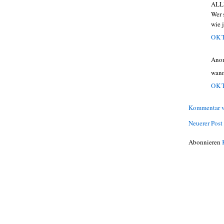
ALLE
Wer 
wie 
OKT
Ano
wann
OKT
Kommentar v
Neuerer Post
Abonnieren