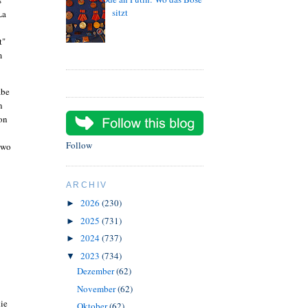
s
sitzt
La
t"
m
abe
n
von
Follow
 wo
ARCHIV
2026
(230)
►
2025
(731)
►
2024
(737)
►
2023
(734)
▼
Dezember
(62)
November
(62)
ie
Oktober
(62)