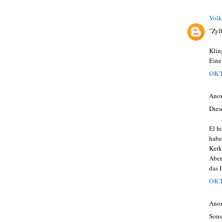
Volk
"Zyl
Klin
Eine
OKT
Ano
Dies
El h
habe
Kerk
Aber
das 
OKT
Ano
Sons