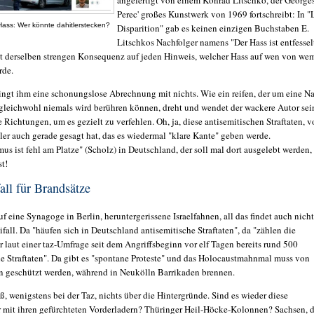
angefertigt von einem Konrad Litschko, der
George
Perec' großes Kunstwerk von
1969 fortschreibt: In "
Hass: Wer könnte dahitlerstecken?
Disparition" gab es keinen einzigen Buchstaben E.
Litschkos Nachfolger namens "Der Hass ist entfessel
it derselben strengen Konsequenz auf jeden Hinweis, welcher Hass auf wen von we
rde.
ngt ihm eine schonungslose Abrechnung mit nichts. Wie ein reifen, der um eine N
er gleichwohl niemals wird berühren können, dreht und wendet der wackere Autor sei
 Richtungen, um es gezielt zu verfehlen. Oh, ja, diese antisemitischen Straftaten, 
ler auch gerade gesagt hat, das es wiedermal "klare Kante" geben werde.
us ist fehl am Platze" (Scholz) in Deutschland, der soll mal dort ausgelebt werden,
st!
all für Brandsätze
f eine Synagoge in Berlin, heruntergerissene Israelfahnen, all das findet auch nicht
fall. Da "häufen sich in Deutschland antisemitische Straftaten", da "zählen die
 laut einer taz-Umfrage seit dem Angriffsbeginn vor elf Tagen bereits rund 500
che Straftaten". Da gibt es "spontane Proteste" und das Holocaustmahnmal muss von
en geschützt werden, während in Neukölln Barrikaden brennen.
, wenigstens bei der Taz, nichts über die Hintergründe. Sind es wieder diese
 mit ihren gefürchteten Vorderladern? Thüringer Heil-Höcke-Kolonnen? Sachsen, d