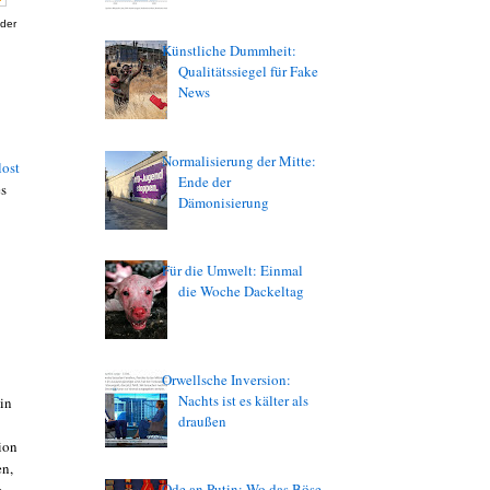
 der
Künstliche Dummheit:
Qualitätssiegel für Fake
News
Normalisierung der Mitte:
lost
Ende der
es
Dämonisierung
Für die Umwelt: Einmal
die Woche Dackeltag
Orwellsche Inversion:
Nachts ist es kälter als
hin
draußen
ion
en,
Ode an Putin: Wo das Böse