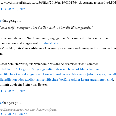
s://www.homeaffairs.gov.au/foi/files/2019/fa-190801764-document-released-p4.PD
OBER 20, 2023
er
hat gesagt…
 man weiß, wenigstens bei der Taz, nichts über die Hintergründe."
re wissen da mehr. Nicht viel mehr, zugegeben. Aber immerhin haben die den
rkreis schon mal eingekreist auf
die Straße
.
 Vorschlag: Straßen verbieten. Oder wenigstens vom Verfassungsschutz beobachte
n.
Josef Schuster weiß, aus welchem Kreis die Antisemiten nicht kommen:
selbst hatte 2015 große Sorgen geäußert, dass wir bewusst Menschen mit
semitischen Gedankengut nach Deutschland lassen. Man muss jedoch sagen, dass d
elfeindlichen oder explizit antisemitischen Vorfälle seither kaum angestiegen sind
.
ällt mir doch ein Stein vom Herzen.
OBER 20, 2023
er
hat gesagt…
er Kommentar wurde vom Autor entfernt.
OBER 21, 2023