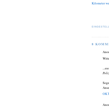
Kilometer we
EINGESTEL
8 KOMM
Ano
Witt
...a
Poliz
Soge
Anse
OKT
Ano