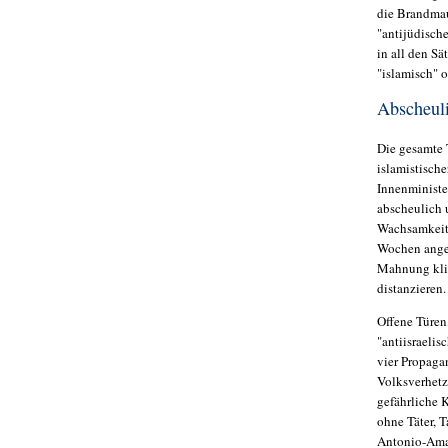
die Brandmau
"antijüdische
in all den S
"islamisch" 
Abscheuli
Die gesamte 
islamistisch
Innenministe
abscheulich 
Wachsamkeit u
Wochen ange
Mahnung klin
distanzieren
Offene Türen
"antiisraeli
vier Propaga
Volksverhetz
gefährliche 
ohne Täter, 
Antonio-Ama