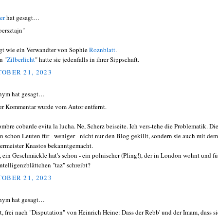
er
hat gesagt…
bersztajn"
gt wie ein Verwandter von Sophie
Roznblatt
.
n "
Zilberlicht
" hatte sie jedenfalls in ihrer Sippschaft.
OBER 21, 2023
nym hat gesagt…
er Kommentar wurde vom Autor entfernt.
ombre cobarde evita la lucha. Ne, Scherz beiseite. Ich vers-tehe die Problematik. Di
n schon Leuten für - weniger - nicht nur den Blog gekillt, sondern sie auch mit dem
ermeister Knastos bekanntgemacht.
, ein Geschmäckle hat's schon - ein polnischer (Pling!), der in London wohnt und fü
Intelligenzblättchen "taz" schreibt?
OBER 21, 2023
nym hat gesagt…
t, frei nach "Disputation" von Heinrich Heine: Dass der Rebb' und der Imam, dass si