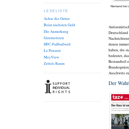
Niemand bei d
LESELISTE
Achse des Guten
Beim nächsten Geld
Antisemitisch
Die Anmerkung
Deutschland d
Geiernotizen
Nachrichtenm
HFC-Fußballwelt
denen immer 
haben, die s
Le Penseur
bedeutet, das
MeyView
Bestandteil e
Zettels Raum
Bundespräsid
Auschwitz zu
Der Wahrh