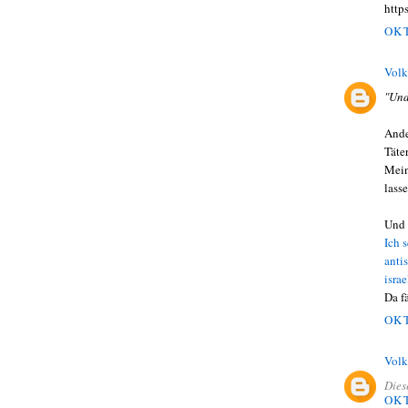
http
OKT
Volk
"Und
Ande
Täte
Mein
lasse
Und 
Ich 
anti
isra
Da f
OKT
Volk
Dies
OKT