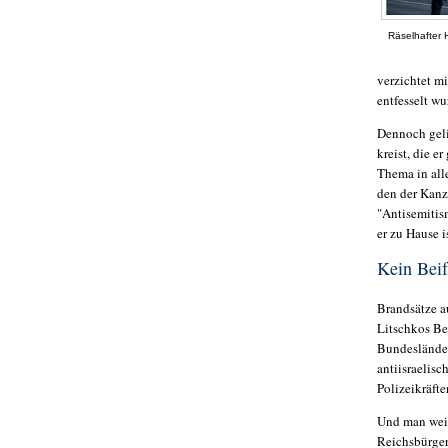
Räselhafter 
verzichtet m
entfesselt wu
Dennoch geli
kreist, die 
Thema in alle
den der Kanz
"Antisemitism
er zu Hause i
Kein Beif
Brandsätze au
Litschkos Bei
Bundesländer
antiisraelis
Polizeikräft
Und man weiß
Reichsbürger