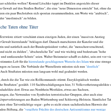
er schleifen wollen? Konrad Litschko tappt im Dunklen angesichts dieser
n Gewalt auf den Straßen Berlins", die eine "neue Dimension erreicht" hat, ohne da
ätzen ein paar Buchstaben sich spontan zusammenfinden, um Worte wie "arabisch",
oder "muslimisch" zu bilden.
che Taten ohne Täter
Textwüste zitiert verschämt einen einzigen Juden, der einen "massiven Anstieg
er Gewalt hierzulande" beklagen darf. Danach marschieren der Kanzler und die
rin und natürlich auch der Bundespräsident vorbei, die "menschenverachtend,
und nicht zu dulden", "abscheuliche Tat" und wie wichtig und bedeutsam "hohe
nd umfassender Schutz" seien. Walter Steinmeier schafft es dabei, sein erst vor vi
stimmtes Lob für die
hierzulande geschlagenen Wurzeln des Islam
wie eine strenge
gen zu lassen: Die Verbände der Wurzelleute müssten sich nun
"deutlich"
. Auch Straftaten müssten nun langsam wohl mal geahndet werden.
, durch die die Taz wie ein Rollkommando stürmt. Enzyklopädisch werden
sche Straftaten" gezählt. 110 Sachbeschädigungen hier, 31 Volksverhetzungsdelikte 
ndadelikte dort. Etwas aus Nordrhein-Westfalen, etwas aus Sachsen,
ungen, das Verwenden von Symbolen terroristischer Gruppen, aber auch eine
Körperverletzungen aus Baden-Württemberg und Schleswig-Holstein. Sämtlichst Ta
Taten ohne Tatverdächtige sogar - gebe es nicht einen sachdienlichen Hinweis der
deu-Stiftung, die
"vergiftete Früchte des deutschen Antisemitismus nur wenige