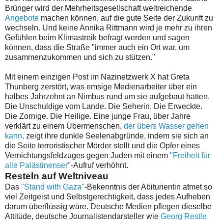
Brünger wird der Mehrheitsgesellschaft weitreichende
Angebote
machen können, auf die gute Seite der Zukunft zu
wechseln. Und keine
Annika Rittmann wird je mehr zu ihren
Gefühlen beim Klimastreik befragt werden und sagen
können, dass die Straße "immer auch ein Ort war, um
zusammenzukommen und sich zu stützen."
Mit einem einzigen Post im Nazinetzwerk X hat Greta
Thunberg zerstört, was emsige Medienarbeiter über ein
halbes Jahrzehnt an Nimbus rund um sie aufgebaut hatten.
Die Unschuldige vom Lande. Die Seherin. Die Erweckte.
Die Zornige. Die Heilige. Eine junge Frau, über Jahre
verklärt zu einem Übermenschen,
der übers Wasser gehen
kann,
zeigt ihre dunkle Seelenabgründe, indem sie sich an
die Seite terroristischer Mörder stellt und die Opfer eines
Vernichtungsfeldzuges gegen Juden mit einem
"Freiheit für
alle Palästinenser"
-Aufruf verhöhnt.
Resteln auf Weltniveau
Das
"Stand with Gaza"
-Bekenntnis der Abiturientin atmet so
viel Zeitgeist und Selbstgerechtigkeit, dass jedes Aufheben
darum überflüssig wäre. Deutsche Medien pflegen dieselbe
Attitüde, deutsche Journalistendarsteller wie
Georg Restle