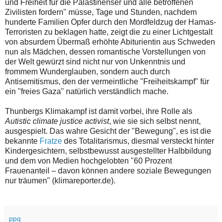
und Freiheit für die Palästinenser und alle betroffenen
Zivilisten fordern" müsse, Tage und Stunden, nachdem
hunderte Familien Opfer durch den Mordfeldzug der Hamas-
Terroristen zu beklagen hatte, zeigt die zu einer Lichtgestalt
von absurdem Übermaß erhöhte Abiturientin aus Schweden
nun als Mädchen, dessen romantische Vorstellungen von
der Welt gewürzt sind nicht nur von Unkenntnis und
frommem Wunderglauben, sondern auch durch
Antisemitismus, den der vermeintliche "Freiheitskampf" für
ein "freies Gaza" natürlich verständlich mache.
Thunbergs Klimakampf ist damit vorbei, ihre Rolle als
Autistic climate justice activist
, wie sie sich selbst nennt,
ausgespielt. Das wahre Gesicht der "Bewegung", es ist die
bekannte
Fratze
des Totalitarismus, diesmal versteckt hinter
Kindergesichtern, selbstbewusst ausgestellter Halbbildung
und dem von Medien hochgelobten "60 Prozent
Frauenanteil – davon können andere soziale Bewegungen
nur träumen" (klimareporter.de).
ppq