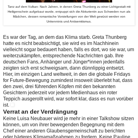
Tanz auf dem Vulkan: Nach Jahren, in denen Greta Thunberg zu einer Lichtgestalt mit
Heiligenschein aufgebaut wurde, entpuppt sich die Abiturientin aus Schweden nun als
Mädchen, dessen romantische Vorstellungen von der Welt gewürzt werden von
Unkenntnis und Antisemitismus.
Es war der Tag, an dem das Klima starb. Greta Thunberg
hatte es nicht beabsichtigt, sie wird es im Nachhinein
vielleicht sogar bedauert haben, falls es dort, wo sie war, um
weiterzukämpfen, entsprechende Nachrichten gab. Ihre
deutschen Fans, Anhänger und Jünger*innen jedenfalls
zeigten sich erst schweigsam, dann dünnlippig entsetzt.
Hier, im einzigen Land weltweit, in den die globale Fridays
for Future-Bewegung zumindest insoweit überlebt hat, dass
den zwei, drei führenden Köpfen mit den bekannten
Gesichtern jederzeit vor jedem Medienhaus ein roter
Teppich ausgerollt wird, war sofort klar, dass es nun vorüber
ist.
Verrat an der Verdrängung
Keine Luisa Neubauer wird je mehr in einer Talkshow sitzen
können, um von ihrer bewegenden Begegnung mit dem
Chef einer anderen Glaubensgemeinschaft zu berichten
oder härteres Klimamaßnahmen zu fordern. Keine Pauline