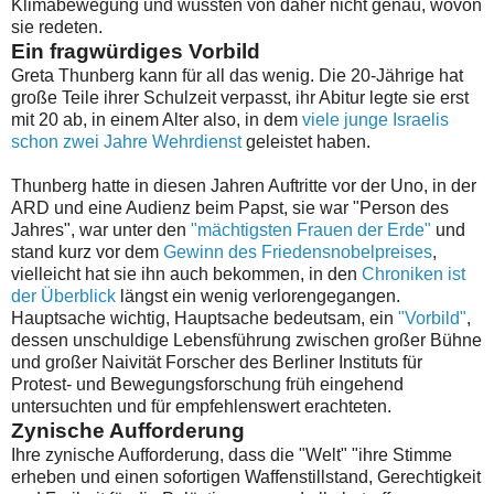
Klimabewegung und wüssten von daher nicht genau, wovon
sie redeten.
Ein fragwürdiges Vorbild
Greta Thunberg kann für all das wenig. Die 20-Jährige hat
große Teile ihrer Schulzeit verpasst, ihr Abitur legte sie erst
mit 20 ab, in einem Alter also, in dem
viele junge Israelis
schon zwei Jahre Wehrdienst
geleistet haben.
Thunberg hatte in diesen Jahren Auftritte vor der Uno, in der
ARD und eine Audienz beim Papst, sie war "Person des
Jahres", war unter den
"mächtigsten Frauen der Erde"
und
stand kurz vor dem
Gewinn des Friedensnobelpreises
,
vielleicht hat sie ihn auch bekommen, in den
Chroniken ist
der Überblick
längst ein wenig verlorengegangen.
Hauptsache wichtig, Hauptsache bedeutsam, ein
"Vorbild"
,
dessen unschuldige Lebensführung zwischen großer Bühne
und großer Naivität Forscher des Berliner Instituts für
Protest- und Bewegungsforschung früh eingehend
untersuchten und für empfehlenswert erachteten.
Zynische Aufforderung
Ihre zynische Aufforderung, dass die "Welt" "ihre Stimme
erheben und einen sofortigen Waffenstillstand, Gerechtigkeit