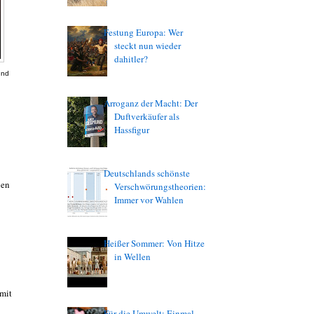
Festung Europa: Wer
steckt nun wieder
dahitler?
und
Arroganz der Macht: Der
Duftverkäufer als
Hassfigur
Deutschlands schönste
ben
Verschwörungstheorien:
Immer vor Wahlen
Heißer Sommer: Von Hitze
in Wellen
 mit
Für die Umwelt: Einmal