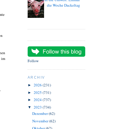
die Woche Dackeltag
mte
en
chen
n im
Follow
ARCHIV
2026
(231)
►
"
2025
(731)
►
2024
(737)
►
2023
(734)
▼
Dezember
(62)
November
(62)
Oktober
(62)