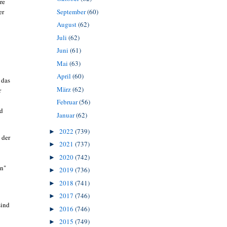
re
er
September
(60)
August
(62)
Juli
(62)
Juni
(61)
Mai
(63)
April
(60)
 das
März
(62)
r
Februar
(56)
nd
Januar
(62)
2022
(739)
►
 der
2021
(737)
►
2020
(742)
►
en"
2019
(736)
►
2018
(741)
►
2017
(746)
►
sind
2016
(746)
►
2015
(749)
►