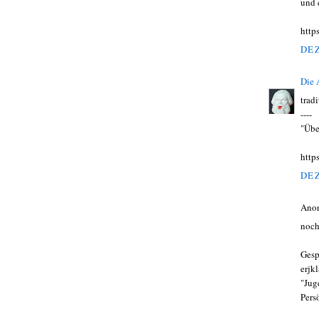
und 
http
DEZ
Die
trad
----
"Übe
http
DEZ
Ano
noch
Gesp
erjk
"Jug
Pers