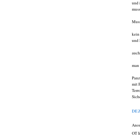
und 
muss
Muss
kein
und 
auch
man 
Panz
mit 
Terr
Sich
DEZ
Ano
OT I