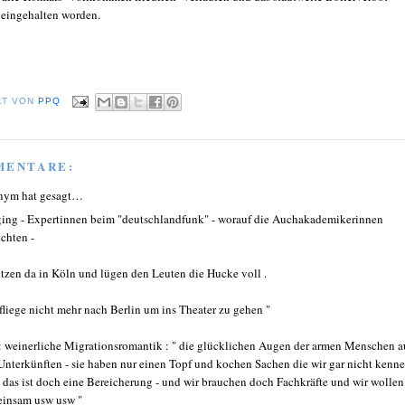
eingehalten worden.
LT VON
PPQ
MENTARE:
nym hat gesagt…
ing - Expertinnen beim "deutschlandfunk" - worauf die Auchakademikerinnen
ichten -
sitzen da in Köln und lügen den Leuten die Hucke voll .
 fliege nicht mehr nach Berlin um ins Theater zu gehen "
: weinerliche Migrationsromantik : " die glücklichen Augen der armen Menschen a
Unterkünften - sie haben nur einen Topf und kochen Sachen die wir gar nicht kenne
 das ist doch eine Bereicherung - und wir brauchen doch Fachkräfte und wir wollen
insam usw usw "