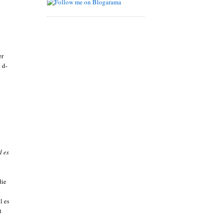
er
 d-
d es
die
l es
t