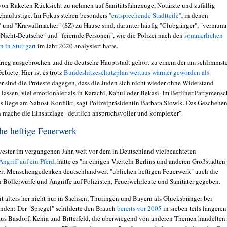
on Raketen Rücksicht zu nehmen auf Sanitätsfahrzeuge, Notärzte und zufällig
haulustige. Im Fokus stehen besonders
"entsprechende Stadtteile"
, in denen
" und "Krawallmacher" (SZ) zu Hause sind, darunter häufig "Clubgänger", "vermum
Nicht-Deutsche" und "feiernde Personen", wie die Polizei nach den
sommerlichen
n in Stuttgart
im Jahr 2020 analysiert hatte.
Krieg ausgebrochen und die deutsche Hauptstadt gehört zu einem der am schlimmst
ebiete. Hier ist es trotz
Bundeshitzeschutzplan weitaus wärmer geworden als
er sind die Proteste dagegen, dass die Juden sich nicht wieder ohne Widerstand
 lassen, viel emotionaler als in Karachi, Kabul oder Bekasi. Im Berliner Partymens
das liege am Nahost-Konflikt, sagt Polizeipräsidentin Barbara Slowik. Das Geschehe
n mache die Einsatzlage "deutlich anspruchsvoller und komplexer".
he heftige Feuerwerk
vester im vergangenen Jahr, weit vor dem in Deutschland vielbeachteten
Angriff auf ein Pferd,
hatte es "in einigen Vierteln Berlins und anderen Großstädten
it Menschengedenken deutschlandweit "üblichen heftigen Feuerwerk" auch die
n Böllerwürfe und Angriffe auf Polizisten, Feuerwehrleute und Sanitäter gegeben.
it alters her nicht nur in Sachsen, Thüringen und Bayern als Glücksbringer bei
den: Der "Spiegel" schilderte den Brauch
bereits vor 2005
in sieben teils längeren
us Basdorf, Kenia und Bitterfeld, die überwiegend von anderen Themen handelten.