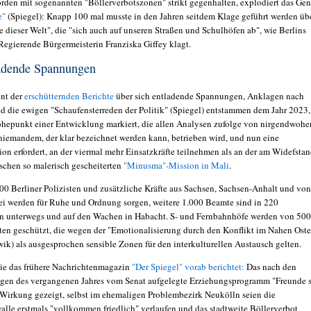
örden mit sogenannten "Böllerverbotszonen" strikt gegenhalten, explodiert das Gen
e"
(Spiegel): Knapp 100 mal musste in den Jahren seitdem Klage geführt werden üb
e dieser Welt", die "sich auch auf unseren Straßen und Schulhöfen ab", wie Berlins
 Regierende Bürgermeisterin Franziska Giffey klagt.
ladende Spannungen
ent der
erschütternden Berichte
über sich entladende Spannungen, Anklagen nach
d die ewigen "Schaufensterreden der Politik" (Spiegel) entstammen dem Jahr 2023,
hepunkt einer Entwicklung markiert, die allen Analysen zufolge von nirgendwohe
iemandem, der klar bezeichnet werden kann, betrieben wird, und nun eine
ion erfordert, an der viermal mehr Einsatzkräfte teilnehmen als an der am Widefsta
schen so malerisch gescheiterten
"Minusma"-Mission in Mali
.
500 Berliner Polizisten und zusätzliche Kräfte aus Sachsen, Sachsen-Anhalt und von
i werden für Ruhe und Ordnung sorgen, weitere 1.000 Beamte sind in 220
n unterwegs und auf den Wachen in Habacht. S- und Fernbahnhöfe werden von 500
n geschützt, die wegen der "Emotionalisierung durch den Konflikt im Nahen Ost
wik) als ausgesprochen sensible Zonen für den interkulturellen Austausch gelten.
wie das frühere Nachrichtenmagazin
"Der Spiegel" vorab berichtet:
Das nach den
gen des vergangenen Jahres vom Senat aufgelegte Erziehungsprogramm "Freunde 
 Wirkung gezeigt, selbst im ehemaligen Problembezirk Neukölln seien die
walle erstmals "vollkommen friedlich" verlaufen und das stadtweite Böllerverbot