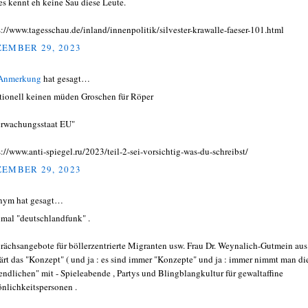
es kennt eh keine Sau diese Leute.
s://www.tagesschau.de/inland/innenpolitik/silvester-krawalle-faeser-101.html
EMBER 29, 2023
 Anmerkung
hat gesagt…
itionell keinen müden Groschen für Röper
rwachungsstaat EU"
s://www.anti-spiegel.ru/2023/teil-2-sei-vorsichtig-was-du-schreibst/
EMBER 29, 2023
nym hat gesagt…
mal "deutschlandfunk" .
rächsangebote für böllerzentrierte Migranten usw. Frau Dr. Weynalich-Gutmein aus
lärt das "Konzept" ( und ja : es sind immer "Konzepte" und ja : immer nimmt man di
endlichen" mit - Spieleabende , Partys und Blingblangkultur für gewaltaffine
önlichkeitspersonen .