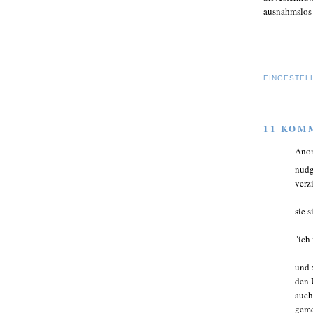
ausnahmslos 
EINGESTEL
11 KOM
Ano
nudg
verz
sie 
"ich
und 
den 
auch
geme