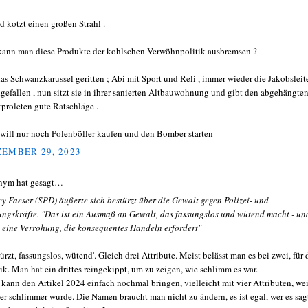
d kotzt einen großen Strahl .
kann man diese Produkte der kohlschen Verwöhnpolitik ausbremsen ?
das Schwanzkarussel geritten ; Abi mit Sport und Reli , immer wieder die Jakobsleit
gefallen , nun sitzt sie in ihrer sanierten Altbauwohnung und gibt den abgehängten
proleten gute Ratschläge .
will nur noch Polenböller kaufen und den Bomber starten
EMBER 29, 2023
nym hat gesagt…
y Faeser (SPD) äußerte sich bestürzt über die Gewalt gegen Polizei- und
ungskräfte. "Das ist ein Ausmaß an Gewalt, das fassungslos und wütend macht - un
t eine Verrohung, die konsequentes Handeln erfordert"
ürzt, fassungslos, wütend'. Gleich drei Attribute. Meist belässt man es bei zwei, für 
ik. Man hat ein drittes reingekippt, um zu zeigen, wie schlimm es war.
kann den Artikel 2024 einfach nochmal bringen, vielleicht mit vier Attributen, wei
er schlimmer wurde. Die Namen braucht man nicht zu ändern, es ist egal, wer es sag