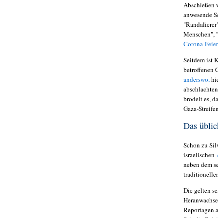
Abschießen v
anwesende Sc
"Randalierer
Menschen", "
Corona-Feier
Seitdem ist 
betroffenen G
anderswo,
hi
abschlachten
brodelt es, 
Gaza-Streife
Das üblic
Schon zu Sil
israelischen
neben dem se
traditionelle
Die gelten se
Heranwachsen
Reportagen a