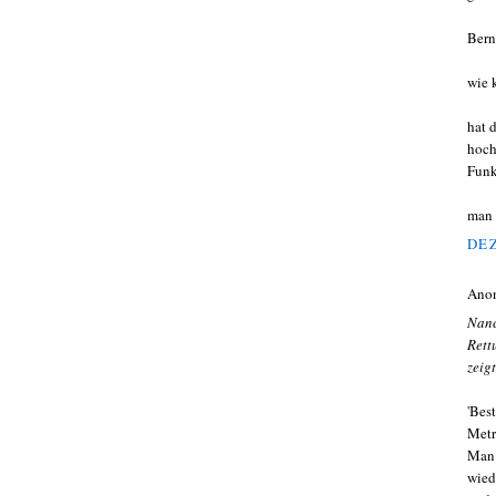
Bern
wie 
hat 
hoch
Funk
man 
DEZ
Ano
Nanc
Rett
zeig
'Best
Metr
Man 
wied