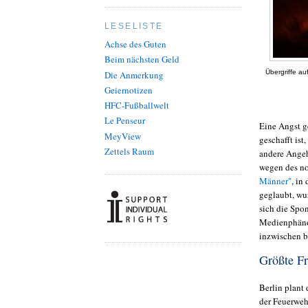
LESELISTE
Achse des Guten
Beim nächsten Geld
Übergriffe au
Die Anmerkung
Geiernotizen
HFC-Fußballwelt
Le Penseur
Eine Angst g
MeyView
geschafft is
Zettels Raum
andere Angeh
wegen des no
Männer"
, in
geglaubt, wu
sich die Spo
Medienphänom
inzwischen b
Größte Fr
Berlin plant
der Feuerweh