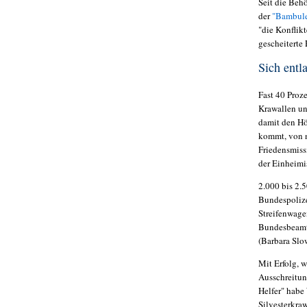
Seit die Beh
der
"Bambul
"die Konflikt
gescheiterte
Sich ent
Fast 40 Proz
Krawallen un
damit den Hö
kommt, von n
Friedensmiss
der Einheimi
2.000 bis 2.
Bundespolize
Streifenwage
Bundesbeamte
(Barbara Slo
Mit Erfolg, 
Ausschreitun
Helfer" habe
Silvesterkra