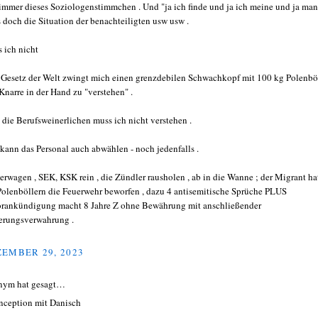
immer dieses Soziologenstimmchen . Und "ja ich finde und ja ich meine und ja man
 doch die Situation der benachteiligten usw usw .
 ich nicht
 Gesetz der Welt zwingt mich einen grenzdebilen Schwachkopf mit 100 kg Polenbö
Knarre in der Hand zu "verstehen" .
 die Berufsweinerlichen muss ich nicht verstehen .
kann das Personal auch abwählen - noch jedenfalls .
erwagen , SEK, KSK rein , die Zündler rausholen , ab in die Wanne ; der Migrant ha
Polenböllern die Feuerwehr beworfen , dazu 4 antisemitische Sprüche PLUS
orankündigung macht 8 Jahre Z ohne Bewährung mit anschließender
erungsverwahrung .
EMBER 29, 2023
nym hat gesagt…
nception mit Danisch