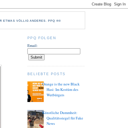
R ETWAS VÖLLIG ANDERES. PPQ ®©
PPQ FOLGEN
Email:
BELIEBTE POSTS
Orange is the new Black
Hasi: Im Kostüm des
Wutbürgers
Künstliche Dummheit:
Qualitätssiegel für Fake
News