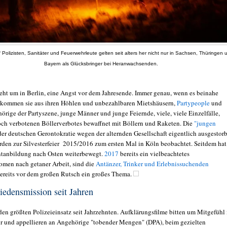
f Polizisten, Sanitäter und Feuerwehrleute gelten seit alters her nicht nur in Sachsen, Thüringen 
Bayern als Glücksbringer bei Heranwachsenden.
eht um in Berlin, eine Angst vor dem Jahresende. Immer genau, wenn es beinahe
t, kommen sie aus ihren Höhlen und unbezahlbaren Mietshäusern,
Partypeople
und
örige der Partyszene, junge Männer und junge Feiernde, viele, viele Einzelfälle,
ch verbotenen Böllerverbotes bewaffnet mit Böllern und Raketen. Die
"jungen
 der deutschen Gerontokratie wegen der alternden Gesellschaft eigentlich ausgestor
rden zur Silvesterfeier 2015/2016 zum ersten Mal in Köln beobachtet. Seitdem hat
ntanbildung nach Osten weiterbewegt.
2017
bereits ein vielbeachtetes
en nach getaner Arbeit, sind die
Antänzer, Trinker und Erlebnissuchenden
ereits vor dem großen Rutsch ein großes Thema.
iedensmission seit Jahren
 den größten Polizeieinsatz seit Jahrzehnten. Aufklärungsfilme bitten um Mitgefühl
r und appellieren an Angehörige "tobender Mengen" (DPA), beim gezielten