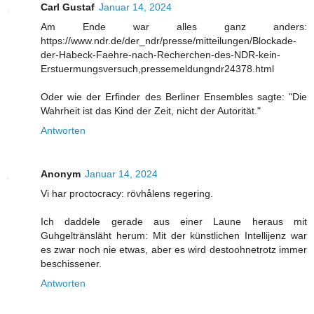
Carl Gustaf
Januar 14, 2024
Am Ende war alles ganz anders:
https://www.ndr.de/der_ndr/presse/mitteilungen/Blockade-
der-Habeck-Faehre-nach-Recherchen-des-NDR-kein-
Erstuermungsversuch,pressemeldungndr24378.html
Oder wie der Erfinder des Berliner Ensembles sagte: "Die
Wahrheit ist das Kind der Zeit, nicht der Autorität."
Antworten
Anonym
Januar 14, 2024
Vi har proctocracy: rövhålens regering.
Ich daddele gerade aus einer Laune heraus mit
Guhgeltränsläht herum: Mit der künstlichen Intellijenz war
es zwar noch nie etwas, aber es wird destoohnetrotz immer
beschissener.
Antworten