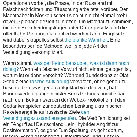
Operationen vorbei, die Phase, in der Russland mit
Falschnachrichten und Täuschung arbeitete, vorüber. Der
Machthaber in Moskau scheut sich nun nicht einmal mehr
davor, Spionage gezielt zu nutzen, um Material zu sammeln,
mit dem Entscheidungsträger unter Druck gesetzt und die
öffentliche Meinung manipuliert werden kann! Eingesetzt
wird dabei skrupellos selbst
die blanke Wahrheit
. Eine
besonders perfide Methode, weil sie jede Art der
Verteidigung verkompliziert.
Wenn stimmt,
was der Feind behauptet, was ist dann noch
richtig?
Wenn ein falscher Vorwurf nicht einmal gelogen ist,
warum ist er dann verkehrt? Während Bundeskanzler Olaf
Scholz eine
rasche Aufklärung
versprach, ohne genau zu
beschreiben, was genau aufgeklärt werden wird, hat
Bundesverteidigungsminister Boris Pistorius unmittelbar
nach dem Bekanntwerden der Webex-Protokolle mit den
Gedankenspielen zur deutschen Lenkung ukrainischer
Raketenangriffe auf russische Ziele
den
Verteidigungszustand ausgerufen.
Die Veröffentlichung sei
ein "Angriff auf Deutschland", ein "hybrider Angriff zur
Desinformation", es gehe "um Spaltung, es geht darum,
unsere Geschlossenheit zu untergraben" und "unsere