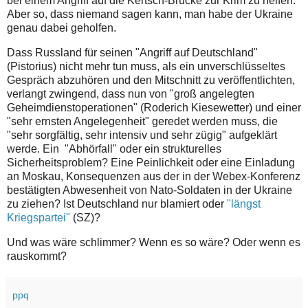
bei einem Angriff auf die Kertsch-Brücke zur Krim zu helfen.
Aber so, dass niemand sagen kann, man habe der Ukraine
genau dabei geholfen.
Dass Russland für seinen "Angriff auf Deutschland"
(Pistorius) nicht mehr tun muss, als ein unverschlüsseltes
Gespräch abzuhören und den Mitschnitt zu veröffentlichten,
verlangt zwingend, dass nun von "groß angelegten
Geheimdienstoperationen" (Roderich Kiesewetter) und einer
"sehr ernsten Angelegenheit" geredet werden muss, die
"sehr sorgfältig, sehr intensiv und sehr zügig" aufgeklärt
werde. Ein "Abhörfall" oder ein strukturelles
Sicherheitsproblem? Eine Peinlichkeit oder eine Einladung
an Moskau, Konsequenzen aus der in der Webex-Konferenz
bestätigten Abwesenheit von Nato-Soldaten in der Ukraine
zu ziehen? Ist Deutschland nur blamiert oder
"längst
Kriegspartei"
(SZ)?
Und was wäre schlimmer? Wenn es so wäre? Oder wenn es
rauskommt?
ppq