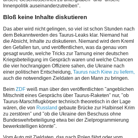
Innenpolitik auseinanderzutreiben".
Bloß keine Inhalte diskutieren
Das aber wird nicht gelingen, so viel ist schon Stunden nach
dem Bekanntwerden des Taurus-Leaks klar. Niemand hat
die Absicht, Inhalte zu diskutieren. Niemand wird dem Kreml
den Gefallen tun, und veröffentlichen, was da genau vom
gesagt wurde, welche Tricks zur Tarnung einer deutschen
Kriegsbeteiligung im Gespräch waren und welche Chancen
die vier hochrangigen Offiziere sahen, die Ukraine nach
einer politischen Entscheidung,
Taurus nach Kiew zu liefern,
auch die notwendigen Zieldaten an den Mann zu bringen.
Beim
ZDF
weiß man über den veröffentlichten "angeblichen
Mitschnitt eines Gesprächs über Taurus-Raketen" nur, "ob
Taurus-Marschflugkörper technisch theoretisch in der Lage
wären, die von
Russland
gebaute Brücke zur Halbinsel Krim
zu zerstören" und "ob die Ukraine den Beschuss ohne
Bundeswehrbeteiligung etwa bei der Zielprogrammierung
bewerkstelligen könnte".
Vom Auto mit Zieldaten, das nach Polen fährt oder vom