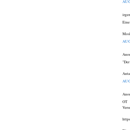
AUG
irge
Eine
Mosk
AUG
Ano
"Der
Anta
AUG
Ano
OT
Vers
http