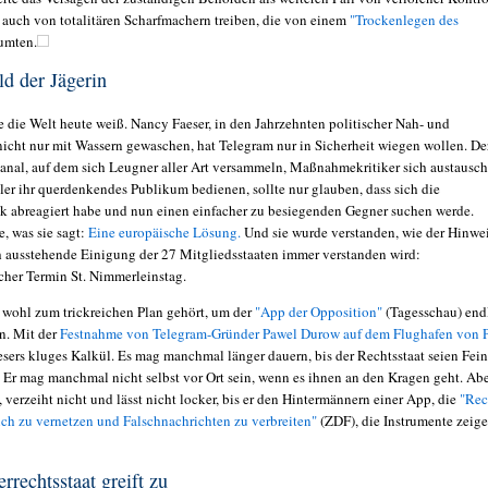
h auch von totalitären Scharfmachern treiben, die von einem
"Trockenlegen des
umten.
d der Jägerin
e die Welt heute weiß. Nancy Faeser, in den Jahrzehnten politischer Nah- und
icht nur mit Wassern gewaschen, hat Telegram nur in Sicherheit wiegen wollen. De
nal, auf dem sich Leugner aller Art versammeln, Maßnahmekritiker sich austausc
er ihr querdenkendes Publikum bedienen, sollte nur glauben, dass sich die
k abreagiert habe und nun einen einfacher zu besiegenden Gegner suchen werde.
e, was sie sagt:
Eine europäische Lösung.
Und sie wurde verstanden, wie der Hinwe
h ausstehende Einigung der 27 Mitgliedsstaaten immer verstanden wird:
her Termin St. Nimmerleinstag.
 wohl zum trickreichen Plan gehört, um der
"App der Opposition"
(Tagesschau) end
. Mit der
Festnahme von Telegram-Gründer Pawel Durow auf dem Flughafen von P
aesers kluges Kalkül. Es mag manchmal länger dauern, bis der Rechtsstaat seien Fei
. Er mag manchmal nicht selbst vor Ort sein, wenn es ihnen an den Kragen geht. Abe
, verzeiht nicht und lässt nicht locker, bis er
den Hintermännern einer App, die
"Rec
ich zu vernetzen und Falschnachrichten zu verbreiten"
(ZDF), die Instrumente zeig
rrechtsstaat greift zu