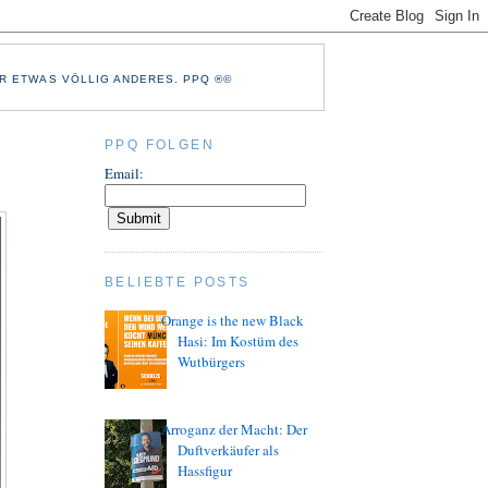
R ETWAS VÖLLIG ANDERES. PPQ ®©
PPQ FOLGEN
Email:
BELIEBTE POSTS
Orange is the new Black
Hasi: Im Kostüm des
Wutbürgers
Arroganz der Macht: Der
Duftverkäufer als
Hassfigur