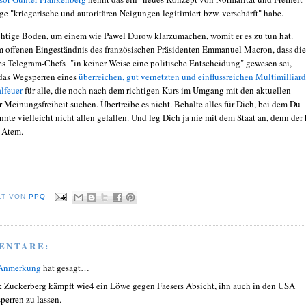
ge "kriegerische und autoritären Neigungen legitimiert bzw. verschärft" habe.
chtige Boden, um einem wie Pawel Durow klarzumachen, womit er es zu tun hat.
m offenen Eingeständnis des französischen Präsidenten Emmanuel Macron, dass die
s Telegram-Chefs "in keiner Weise eine politische Entscheidung" gewesen sei,
 das Wegsperren eines
überreichen, gut vernetzten und einflussreichen Multimilliard
alfeuer
für alle, die noch nach dem richtigen Kurs im Umgang mit den aktuellen
r Meinungsfreiheit suchen. Übertreibe es nicht. Behalte alles für Dich, bei dem Du
nnte vielleicht nicht allen gefallen. Und leg Dich ja nie mit dem Staat an, denn der 
 Atem.
LT VON
PPQ
ENTARE:
 Anmerkung
hat gesagt…
 Zuckerberg kämpft wie4 ein Löwe gegen Faesers Absicht, ihn auch in den USA
perren zu lassen.