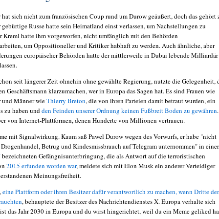
 hat sich nicht zum französischen Coup rund um Durow geäußert, doch das gehört
r gebürtige Russe hatte sein Heimatland einst verlassen, um Nachstellungen zu
r Kreml hatte ihm vorgeworfen, nicht umfänglich mit den Behörden
beiten, um Oppositioneller und Kritiker habhaft zu werden. Auch ähnliche, aber
derungen europäischer Behörden hatte der mittlerweile in Dubai lebende Milliardär
 lassen.
schon seit längerer Zeit ohnehin ohne gewählte Regierung, nutzte die Gelegenheit,
en Geschäftsmann klarzumachen, wer in Europa das Sagen hat. Es sind Frauen wie
r und Männer wie
Thierry Breton
, die von ihren Parteien damit betraut wurden, ein
es zu haben und
den Feinden unserer Ordnung keinen Fußbreit Boden zu gewähren
.
ber von Internet-Plattformen, denen Hunderte von Millionen vertrauen.
me mit Signalwirkung. Kaum saß Pawel Durow wegen des Vorwurfs, er habe "nicht
Drogenhandel, Betrug und Kindesmissbrauch auf Telegram unternommen" in einer
"
bezeichneten Gefängnisunterbringung, die als Antwort auf die terroristischen
on
2015 erfunden worden war
, meldete sich mit Elon Musk ein anderer Verteidiger
 verstandenen Meinungsfreiheit.
,
eine Plattform oder ihren Besitzer dafür verantwortlich zu machen, wenn Dritte de
rauchten
, behauptete der Besitzer des Nachrichtendienstes X. Europa verhalte sich
s ist das Jahr 2030 in Europa und du wirst hingerichtet, weil du ein Meme geliked ha