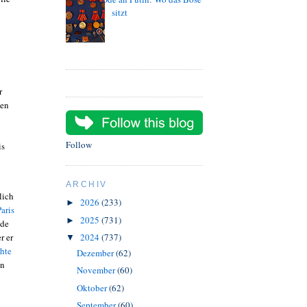
sitzt
r
hen
Follow
is
ARCHIV
lich
2026
(233)
►
aris
2025
(731)
►
nde
r er
2024
(737)
▼
hte
Dezember
(62)
en
November
(60)
Oktober
(62)
September
(60)