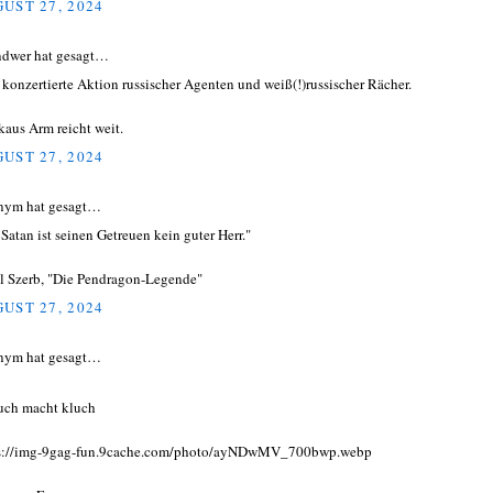
UST 27, 2024
ndwer hat gesagt…
 konzertierte Aktion russischer Agenten und weiß(!)russischer Rächer.
aus Arm reicht weit.
UST 27, 2024
nym hat gesagt…
 Satan ist seinen Getreuen kein guter Herr."
l Szerb, "Die Pendragon-Legende"
UST 27, 2024
nym hat gesagt…
uch macht kluch
s://img-9gag-fun.9cache.com/photo/ayNDwMV_700bwp.webp