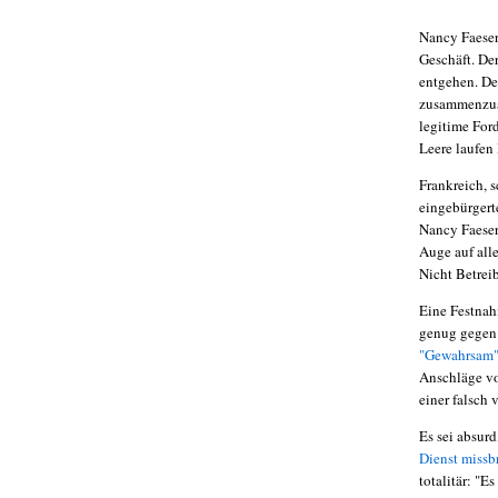
Nancy Faeser
Geschäft. De
entgehen. De
zusammenzuar
legitime For
Leere laufen
Frankreich, 
eingebürgert
Nancy Faese
Auge auf all
Nicht Betrei
Eine Festnah
genug gegen 
"Gewahrsam
Anschläge v
einer falsch
Es sei absurd
Dienst missb
totalitär: "E