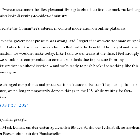
s://www.msn.com/en-in/lifestyle/smart-living/facebook-co-founder-mark-zuckerberg
mistake-in-listening-to-biden-administra
preciate the Committee's interest in content moderation on online platforms.
lieve the government pressure was wrong, and I regret that we were not more outspo
t it. I also think we made some choices that, with the benefit of hindsight and new
rmation, we wouldn't make today. Like I said to our teams at the time, I feel strongly
 we should not compromise our content standards due to pressure from any
nistration in either direction -- and we're ready to push back if something like this
ens again.
e changed our policies and processes to make sure this doesn't happen again -- for
ance, we no longer temporarily demote things in the U.S. while waiting for fact-
kers.
UST 27, 2024
nym hat gesagt…
 Musk kommt um den ersten Spatenstich für den Abriss der Teslafabrik zu machen
et Faeser schon mit den Handschellen.