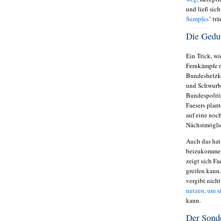
und ließ sic
Sumpfes"
trä
Die Gedul
Ein Trick, wi
Fernkämpfe n
Bundeshetzka
und Schwurbl
Bundespoliti
Faesers plant
auf eine noc
Nächstmöglic
Auch das hat
beizukommen
zeigt sich F
greifen kann
vergibt nicht
nutzen, um s
kann.
Der Sonde