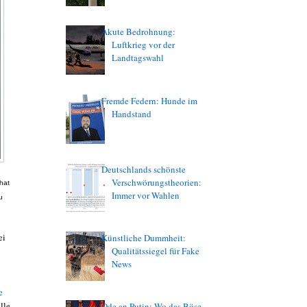
Akute Bedrohnung:
Luftkrieg vor der
Landtagswahl
Fremde Federn: Hunde im
Handstand
Deutschlands schönste
Verschwörungstheorien:
hat
Immer vor Wahlen
u
ei
Künstliche Dummheit:
Qualitätssiegel für Fake
News
e
lle
Ode an Putin: Wo das Böse