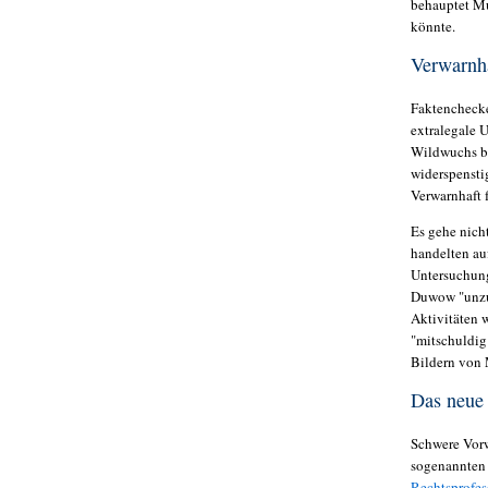
behauptet Mu
könnte.
Verwarnha
Faktenchecke
extralegale 
Wildwuchs bei
widerspensti
Verwarnhaft 
Es gehe nich
handelten au
Untersuchung 
Duwow "unzu
Aktivitäten w
"mitschuldig
Bildern von M
Das neue 
Schwere Vorw
sogenannten
Rechtsprofes