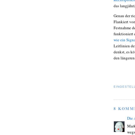
das langjähri
Genau der ri
Flankiert vo
Festnahme de
funktioniert
wie ein Sign
Leitlinien de
denkst, es kö
den längeren
EINGESTEL
8 KOMM
Die
Mark
wegs