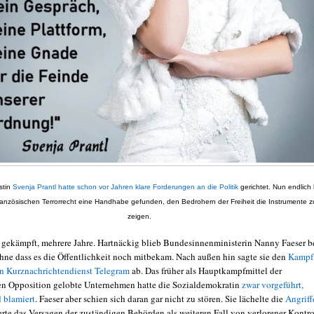
stin
Svenja Prantl hatte schon vor Jahren klare Forderungen an die Politik
gerichtet. Nun endlich 
ranzösischen Terrorrecht eine Handhabe gefunden, den Bedrohern der Freiheit die Instrumente z
zeigen.
e gekämpft, mehrere Jahre. Hartnäckig blieb Bundesinnenministerin Nanny Faeser b
ohne dass es die Öffentlichkeit noch mitbekam. Nach außen hin sagte sie den
Kampf
n Kurznachrichtendienst Telegram
ab. Das früher als Hauptkampfmittel der
en Opposition gelobte Unternehmen hatte die Sozialdemokratin
zwar vorgeführt,
 blamiert
. Faeser aber schien sich daran gar nicht zu stören. Sie lächelte die
Angriff
ierte das Versagen der zuständigen Behörden als weiteren Fall von verlorener Kontro