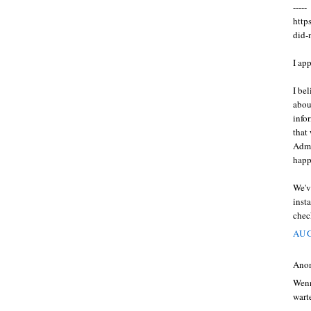
-----
http
did-
I ap
I be
abou
info
that
Admi
happ
We'v
inst
chec
AUG
Ano
Wenn
wart