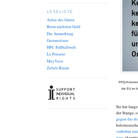
LESELISTE
Achse des Guten
Beim nächsten Geld
Die Anmerkung
Geiernotizen
HFC-Fußballwelt
Le Penseur
MeyView
Zettels Raum
PPQ-Kolumni
die EU im f
Sie hat lang
der Stange, 
gegen das de
belorussisch
verhöhnt und
weg
, akzept