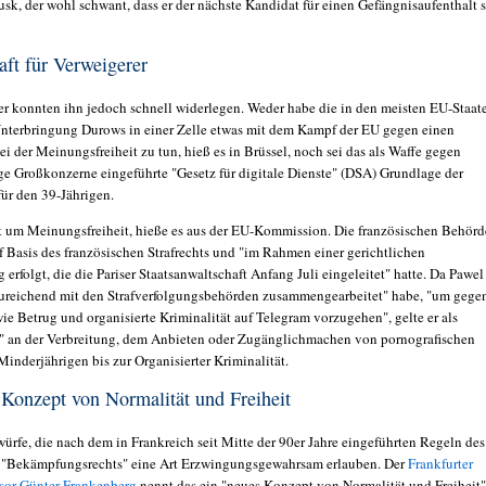
sk, der wohl schwant, dass er der nächste Kandidat für einen Gefängnisaufenthalt 
ft für Verweigerer
r konnten ihn jedoch schnell widerlegen. Weder habe die in den meisten EU-Staat
Unterbringung Durows in einer Zelle etwas mit dem Kampf der EU gegen einen
 der Meinungsfreiheit zu tun, hieß es in Brüssel, noch sei das als Waffe gegen
ge Großkonzerne eingeführte "Gesetz für digitale Dienste" (DSA) Grundlage der
für den 39-Jährigen.
t um Meinungsfreiheit, hieße es aus der EU-Kommission. Die französischen Behör
f Basis des französischen Strafrechts und "im Rahmen einer gerichtlichen
erfolgt, die die Pariser Staatsanwaltschaft Anfang Juli eingeleitet" hatte. Da Pawel
reichend mit den Strafverfolgungsbehörden zusammengearbeitet" habe, "um gege
ie Betrug und organisierte Kriminalität auf Telegram vorzugehen", gelte er als
" an der Verbreitung, dem Anbieten oder Zugänglichmachen von pornografischen
inderjährigen bis zur Organisierter Kriminalität.
Konzept von Normalität und Freiheit
ürfe, die nach dem in Frankreich seit Mitte der 90er Jahre eingeführten Regeln des
 "Bekämpfungsrechts" eine Art Erzwingungsgewahrsam erlauben. Der
Frankfurter
sor Günter Frankenberg
nennt das ein "neues Konzept von Normalität und Freiheit"