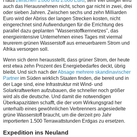
Haus
zwischen 1.000 und 2.000 Euro
, sehr viel billiger wird
auch das Herausnehmen nicht, schon gar nicht in zwei, drei
oder sieben Jahren. Zwischen sechs und zehn Milliarden
Euro wird der Abriss der langen Strecken kosten, nicht
eingerechnet sind Aufwendungen für die Errichtung des
parallel dazu geplanten "Wasserstoffkernnetzes", das
energieintensive Unternehmen eines Tages mit viermal
teurerem grünen Wasserstoff aus erneuerbarem Strom und
Afrika versorgen soll.
Wenn sich denn herausstellt, dass grüner Strom, der heute
erst etwa zehn Prozent des Energiebedarfes deckt, übrig
bleibt. Und sich nach der
Absage mehrere skandinavischer
Partner
im Süden wirklich Staaten finden, die bereit und in
der Lage sind, eine Infrastruktur mit Wind- und
Solarkraftwerken aufzubauen, die schneller noch größer
wird als die deutsche. Und damit die notwendigen
Überkapazitäten schafft, die der vom Wirkungsgrad her
unterhalb eines gewöhnlichen Verbrenners angesiedelte
grüne Wasserstoff braucht, um
die derzeit pro Jahr
importierten 1.500 Terrawattstunden Erdgas zu ersetzen.
Expedition ins Neuland