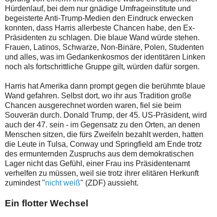
Hürdenlauf, bei dem nur gnädige Umfrageinstitute und
begeisterte Anti-Trump-Medien den Eindruck erwecken
konnten, dass Harris allerbeste Chancen habe, den Ex-
Präsidenten zu schlagen. Die blaue Wand würde stehen.
Frauen, Latinos, Schwarze, Non-Binäre, Polen, Studenten
und alles, was im Gedankenkosmos der identitären Linken
noch als fortschrittliche Gruppe gilt, würden dafür sorgen.
Harris hat Amerika dann prompt gegen die berühmte blaue
Wand gefahren. Selbst dort, wo ihr aus Tradition große
Chancen ausgerechnet worden waren, fiel sie beim
Souverän durch. Donald Trump, der 45. US-Präsident, wird
auch der 47. sein - im Gegensatz zu den Orten, an denen
Menschen sitzen, die fürs Zweifeln bezahlt werden, hatten
die Leute in Tulsa, Conway und Springfield am Ende trotz
des ermunternden Zuspruchs aus dem demokratischen
Lager nicht das Gefühl, einer Frau ins Präsidentenamt
verhelfen zu müssen, weil sie trotz ihrer elitären Herkunft
zumindest "
nicht weiß
" (ZDF) aussieht.
Ein flotter Wechsel