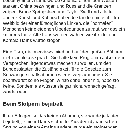
Lobeshymnen. Harris würde Amerika einen, den Westen
stärken, China bezwingen und Russland die Grenzen
zeigen. Bruce Springsteen und Taylor Swift und allerlei
andere Kunst- und Kulturschaffende standen hinter ihr. Im
Weltbild der einer fürsorglichen Linken, die "normalen"
Menschen keine eigenen Überlegungen zutraut, war das ein
sicheres Indiz: Alle Fans würden wählen wie ihr Idol und
Kamala Harris würde siegen.
Eine Frau, die Interviews mied und auf den großen Bühnen
mehr lachte als sprach. Sie hatte kein Programm außer dem
Versprechen, irgendetwas machen zu wollen, um den
Bundesstaaten die Zuständigkeit für die Gesetze zum
Schwangerschaftsabbruch wieder wegzunehmen. Sie
beantwortet keine Fragen, wirkte dabei aber nie, habe sie
keine. Sondern als wüsste sie gar nicht, wonach gefragt
worden war.
Beim Stolpern bejubelt
Ihren Erfolgen tat das keinen Abbruch, sie wurde je lauter
bejubelt, je mehr Harris stolperte. Aus dem dynamischen
Sprung von einem Amt ins andere wurde ein stolpernder