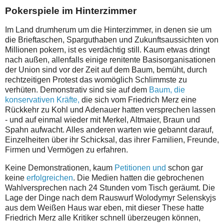
Pokerspiele im Hinterzimmer
Im Land drumherum um die Hinterzimmer, in denen sie um
die Brieftaschen, Sparguthaben und Zukunftsaussichten von
Millionen pokern, ist es verdächtig still. Kaum etwas dringt
nach außen, allenfalls einige renitente Basisorganisationen
der Union sind vor der Zeit auf dem Baum, bemüht, durch
rechtzeitigen Protest das womöglich Schlimmste zu
verhüten. Demonstrativ sind sie auf dem
Baum, die
konservativen Kräfte,
die sich vom Friedrich Merz eine
Rückkehr zu Kohl und Adenauer hatten versprechen lassen
- und auf einmal wieder mit Merkel, Altmaier, Braun und
Spahn aufwacht. Alles anderen warten wie gebannt darauf,
Einzelheiten über ihr Schicksal, das ihrer Familien, Freunde,
Firmen und Vermögen zu erfahren.
Keine Demonstrationen, kaum
Petitionen und
schon gar
keine
erfolgreichen
. Die Medien hatten die gebrochenen
Wahlversprechen nach 24 Stunden vom Tisch geräumt. Die
Lage der Dinge nach dem Rauswurf Wolodymyr Selenskyjs
aus dem Weißen Haus war eben, mit dieser These hatte
Friedrich Merz alle Kritiker schnell überzeugen können,