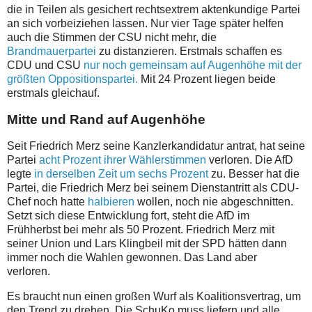
die in Teilen als gesichert rechtsextrem aktenkundige Partei
an sich vorbeiziehen lassen. Nur vier Tage später helfen
auch die Stimmen der CSU nicht mehr, die
Brandmauerpartei
zu distanzieren. Erstmals schaffen es
CDU und CSU
nur noch gemeinsam auf Augenhöhe mit der
größten Oppositionspartei.
Mit 24 Prozent liegen beide
erstmals gleichauf.
Mitte und Rand auf Augenhöhe
Seit Friedrich Merz seine Kanzlerkandidatur antrat, hat seine
Partei
acht Prozent ihrer Wählerstimmen
verloren. Die AfD
legte
in derselben Zeit um sechs Prozent
zu. Besser hat die
Partei, die Friedrich Merz bei seinem Dienstantritt als CDU-
Chef noch hatte
halbieren
wollen, noch nie abgeschnitten.
Setzt sich diese Entwicklung fort, steht die AfD im
Frühherbst bei mehr als 50 Prozent. Friedrich Merz mit
seiner Union und Lars Klingbeil mit der SPD hätten dann
immer noch die Wahlen gewonnen. Das Land aber
verloren.
Es braucht nun einen großen Wurf als Koalitionsvertrag, um
den Trend zu drehen. Die SchuKo muss liefern und alle