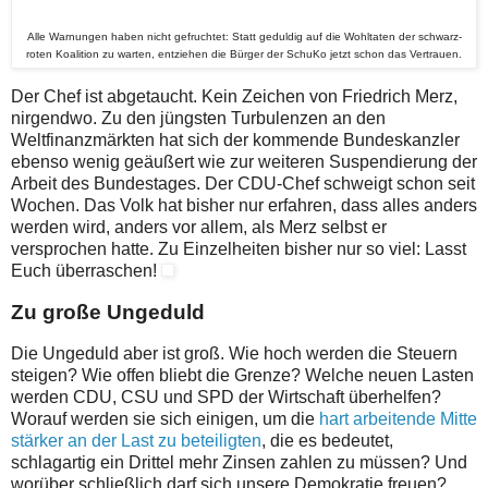
Alle Warnungen haben nicht gefruchtet: Statt geduldig auf die Wohltaten der schwarz-
roten Koalition zu warten, entziehen die Bürger der SchuKo jetzt schon das Vertrauen.
Der Chef ist abgetaucht. Kein Zeichen von Friedrich Merz,
nirgendwo. Zu den jüngsten Turbulenzen an den
Weltfinanzmärkten hat sich der kommende Bundeskanzler
ebenso wenig geäußert wie zur weiteren Suspendierung der
Arbeit des Bundestages. Der CDU-Chef schweigt schon seit
Wochen. Das Volk hat bisher nur erfahren, dass alles anders
werden wird, anders vor allem, als Merz selbst er
versprochen hatte. Zu Einzelheiten bisher nur so viel: Lasst
Euch überraschen!
Zu große Ungeduld
Die Ungeduld aber ist groß. Wie hoch werden die Steuern
steigen? Wie offen bliebt die Grenze? Welche neuen Lasten
werden CDU, CSU und SPD der Wirtschaft überhelfen?
Worauf werden sie sich einigen, um die
hart arbeitende Mitte
stärker an der Last zu beteiligten
, die es bedeutet,
schlagartig ein Drittel mehr Zinsen zahlen zu müssen? Und
worüber schließlich darf sich unsere Demokratie freuen?