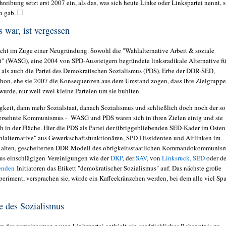
reibung setzt erst 2007 ein, als das, was sich heute Linke oder Linkspartei nennt, s
n gab.
s war, ist vergessen
icht im Zuge einer Neugründung. Sowohl die "Wahlalternative Arbeit & soziale
t" (WASG), eine 2004 von SPD-Aussteigern begründete linksradikale Alternative fü
 als auch die Partei des Demokratischen Sozialismus (PDS), Erbe der DDR-SED,
schon, ehe sie 2007 die Konsequenzen aus dem Umstand zogen, dass ihre Zielgruppe
wurde, nur weil zwei kleine Parteien um sie buhlten.
igkeit, dann mehr Sozialstaat, danach Sozialismus und schließlich doch noch der so
ersehnte Kommunismus - WASG und PDS waren sich in ihren Zielen einig und sie
ch in der Fläche. Hier die PDS als Partei der übriggebliebenden SED-Kader im Osten
hlalternative" aus Gewerkschaftsfunktionären, SPD-Dissidenten und Altlinken im
 alten, gescheiterten DDR-Modell des obrigkeitsstaatlichen Kommandokommuni
aus einschlägigen Vereinigungen wie der
DKP
, der
SAV
, von
Linksruck, SED
oder d
enden
Initiatoren das Etikett "demokratischer Sozialismus" auf. Das nächste große
riment, versprachen sie, würde ein Kaffeekränzchen werden, bei dem alle viel Sp
e des Sozialismus