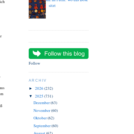
ich
sitzt
r
Follow
.
ARCHIV
smus
2026
(232)
►
em
2025
(731)
▼
Dezember
(63)
aß
November
(60)
Oktober
(62)
September
(60)
August
(62)