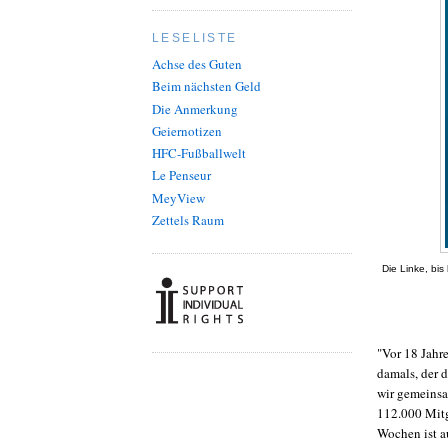
LESELISTE
Achse des Guten
Beim nächsten Geld
Die Anmerkung
Geiernotizen
HFC-Fußballwelt
Le Penseur
MeyView
Zettels Raum
Die Linke, bis
"Vor 18 Jahr
damals, der d
wir gemeinsam
112.000 Mitgl
Wochen ist 