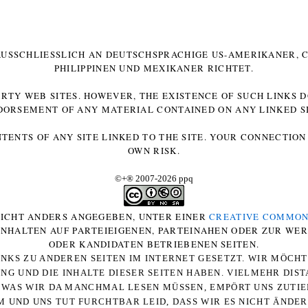
 AUSSCHLIESSLICH AN DEUTSCHSPRACHIGE US-AMERIKANER, C
HILIPPINEN UND MEXIKANER RICHTET.
ARTY WEB SITES. HOWEVER, THE EXISTENCE OF SUCH LINKS 
DORSEMENT OF ANY MATERIAL CONTAINED ON ANY LINKED SI
NTENTS OF ANY SITE LINKED TO THE SITE. YOUR CONNECTION 
OWN RISK.
©+
®
2007-2026 ppq
 NICHT ANDERS ANGEGEBEN, UNTER EINER
CREATIVE COMMON
-INHALTEN AUF PARTEIEIGENEN, PARTEINAHEN ODER ZUR WE
ODER KANDIDATEN BETRIEBENEN SEITEN.
NKS ZU ANDEREN SEITEN IM INTERNET GESETZT. WIR MÖCH
UNG UND DIE INHALTE DIESER SEITEN HABEN. VIELMEHR DI
WAS WIR DA MANCHMAL LESEN MÜSSEN, EMPÖRT UNS ZUTIEF
 UND UNS TUT FURCHTBAR LEID, DASS WIR ES NICHT ÄNDE