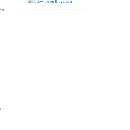
hre
s