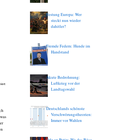
Festung Europa: Wer
steckt nun wieder
dahitler?
Fremde Federn: Hunde im
Handstand
Akute Bedrohnung:
Luftkrieg vor der
iert
Landtagswahl
Deutschlands schönste
sch
Verschwörungstheorien:
 was
Immer vor Wahlen
er
en
Ode an Putin: Wo das Böse