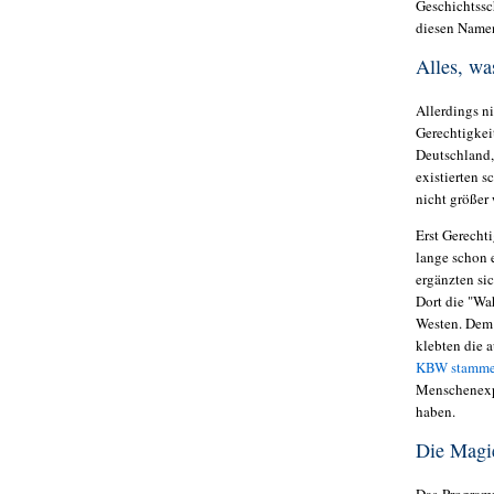
Geschichtssch
diesen Name
Alles, wa
Allerdings n
Gerechtigkei
Deutschland,
existierten 
nicht größer 
Erst Gerecht
lange schon 
ergänzten si
Dort die "Wa
Westen. Dem
klebten die 
KBW stamm
Menschenexpe
haben.
Die Magi