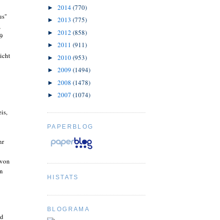
2014
(770)
►
us"
2013
(775)
►
,
2012
(858)
►
79
2011
(911)
►
icht
2010
(953)
►
2009
(1494)
►
2008
(1478)
►
2007
(1074)
►
is,
PAPERBLOG
hr
 von
en
HISTATS
BLOGRAMA
nd