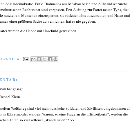
nd Sozialdemokratie. Ernst Thälmanns aus Moskau befohlene Aufstandsversuche
mokratischen Rechtsstaat sind vergessen. Den Aufstieg zur Partei neuen Typs, die i
le nutzte, um Menschen einzusperren, sie rücksichtslos auszubeuten und Natur und
men einer größeren Sache zu vernichten, hat es nie gegeben.
partei werden die Hände mit Unschuld gewaschen.
LT VON
PPQ
ENTAR:
nym hat gesagt…
ichael Klein
weiten Weltkrieg sind viel mehr russische Soldaten und Zivilisten umgekommen al
n in KZs ermordet wurden. Warum, so eine Frage an die „Historikerin“, werden die
ischen Toten so viel seltener „skandalisiert“? >>