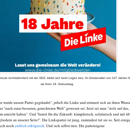
 heute rechtsidentisch mit der SED, bleibt sich beim Lügen treu: Im Greisenalter von 107 Jahren fe
sie ihren 18. Geburtstag.
en wurde unsere Partei gegründet", jubelt die Linke und erinnert sich an ihren Wun
er "nach einer besseren, gerechteren Welt" gewesen sei. Jetzt sei man "stolz auf das,
 erreicht haben". Und "bereit für die Zukunft: kämpferisch, solidarisch und mit üb
iedern an unserer Seite!". Die Linkspartei ist jung, zumindest tut sie so. Seit einig
auch noch
endlich erfolgreich
. Und sich selbst treu: Die parteieigene