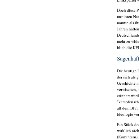
Linkspartei w
Doch diese P
nur ihren Na
nannte als i
Jahren hatte
Deutschlands
mehr zu wide
blieb die KP
Sagenhaft
Die heutige L
der sich als 
Geschichte n
verwischen, s
erinnert werd
"kämpferisch,
all dem Blut
Ideologie ver
Ein Stück de
wirklich nic
(Komintern),