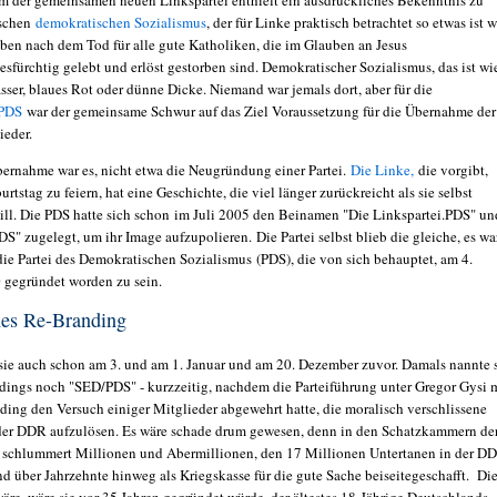
 der gemeinsamen neuen Linkspartei enthielt ein ausdrückliches Bekenntnis zu
schen
demokratischen Sozialismus
, der für Linke praktisch betrachtet so etwas ist w
ben nach dem Tod für alle gute Katholiken, die im Glauben an Jesus
esfürchtig gelebt und erlöst gestorben sind. Demokratischer Sozialismus, das ist wi
sser, blaues Rot oder dünne Dicke. Niemand war jemals dort, aber für die
PDS
war der gemeinsame Schwur auf das Ziel Voraussetzung für die Übernahme der
eder.
ernahme war es, nicht etwa die Neugründung einer Partei.
Die Linke,
die vorgibt,
urtstag zu feiern, hat eine Geschichte, die viel länger zurückreicht als sie selbst
ll. Die PDS hatte sich schon im Juli 2005 den Beinamen "Die Linkspartei.PDS" un
S" zugelegt, um ihr Image aufzupolieren. Die Partei selbst blieb die gleiche, es wa
ie Partei des Demokratischen Sozialismus (PDS), die von sich behauptet, am 4.
 gegründet worden zu sein.
ches Re-Branding
sie auch schon am 3. und am 1. Januar und am 20. Dezember zuvor. Damals nannte 
rdings noch "SED/PDS" - kurzzeitig, nachdem die Parteiführung unter Gregor Gysi 
ing den Versuch einiger Mitglieder abgewehrt hatte, die moralisch verschlissene
 der DDR aufzulösen. Es wäre schade drum gewesen, denn in den Schatzkammern de
 schlummert Millionen und Abermillionen, den 17 Millionen Untertanen in der D
nd über Jahrzehnte hinweg als Kriegskasse für die gute Sache beiseitegeschafft. Di