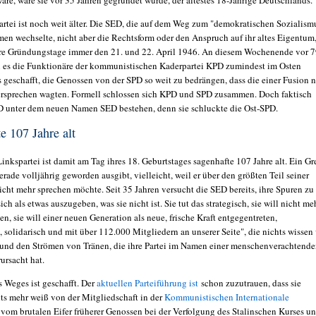
äre, wäre sie vor 35 Jahren gegründet würde, der ältestes 18-Jährige Deutschlands.
artei ist noch weit älter. Die SED, die auf dem Weg zum "demokratischen Sozialism
men wechselte, nicht aber die Rechtsform oder den Anspruch auf ihr altes Eigentum
hre Gründungstage immer den 21. und 22. April 1946. An diesem Wochenende vor 
n es die Funktionäre der kommunistischen Kaderpartei KPD zumindest im Osten
 geschafft, die Genossen von der SPD so weit zu bedrängen, dass die einer Fusion n
rsprechen wagten. Formell schlossen sich KPD und SPD zusammen. Doch faktisch
D unter dem neuen Namen SED bestehen, denn sie schluckte die Ost-SPD.
e 107 Jahre alt
inkspartei ist damit am Tag ihres 18. Geburtstages sagenhafte 107 Jahre alt. Ein Gre
gerade volljährig geworden ausgibt, vielleicht, weil er über den größten Teil seiner
icht mehr sprechen möchte. Seit 35 Jahren versucht die SED bereits, ihre Spuren zu
ich als etwas auszugeben, was sie nicht ist. Sie tut das strategisch, sie will nicht me
en, sie will einer neuen Generation als neue, frische Kraft entgegentreten,
 solidarisch und mit über 112.000 Mitgliedern an unserer Seite", die nichts wissen
 und den Strömen von Tränen, die ihre Partei im Namen einer menschenverachtend
ursacht hat.
s Weges ist geschafft. Der
aktuellen Parteiführung ist
schon zuzutrauen, dass sie
hts mehr weiß von der Mitgliedschaft in der
Kommunistischen Internationale
 vom brutalen Eifer früherer Genossen bei der Verfolgung des Stalinschen Kurses u