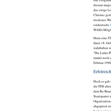
Das Programm
diesem magi
das
ewige Le
Christus
gott
trockenes Wa
ostdeutsche
WASG-Mitgli
Denn eine Üb
ihren 18. Geb
wahrhaben wi
"Die Linke.PD
immer noch d
Februar 1990
Erfolrei
Doch es gab 
die PDS alle
dem Re-Brand
Staatspartei
Organisation
abgepresst u