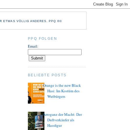
R ETWAS VÖLLIG ANDERES. PPQ ®©
PPQ FOLGEN
Email:
BELIEBTE POSTS
Orange is the new Black
Hasi: Im Kostüm des
Wutbürgers
Arroganz der Macht: Der
Duftverkäufer als
Hassfigur