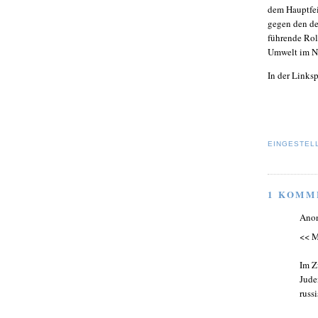
dem Hauptfei
gegen den de
führende Rol
Umwelt im Na
In der Links
EINGESTEL
1 KOMM
Ano
<< M
Im Z
Jude
russ