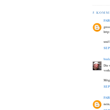
5 KOMM
FAB
gross
http
und k
SEP
binl
Die 
vorh
Mögl
SEP
FAB
nein,