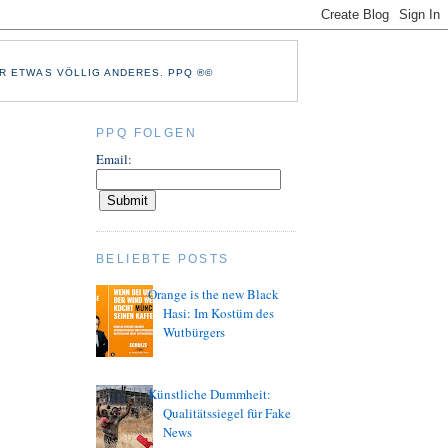
R ETWAS VÖLLIG ANDERES. PPQ ®©
PPQ FOLGEN
Email:
BELIEBTE POSTS
Orange is the new Black
Hasi: Im Kostüm des
Wutbürgers
Künstliche Dummheit:
Qualitätssiegel für Fake
News