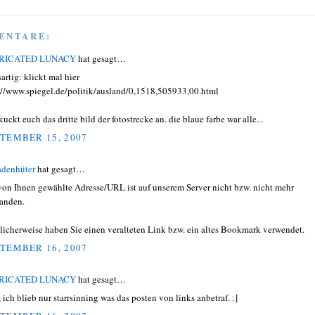
ENTARE:
RICATED LUNACY
hat gesagt…
artig: klickt mal hier
://www.spiegel.de/politik/ausland/0,1518,505933,00.html
uckt euch das dritte bild der fotostrecke an. die blaue farbe war alle...
TEMBER 15, 2007
adenhüter
hat gesagt…
von Ihnen gewählte Adresse/URL ist auf unserem Server nicht bzw. nicht mehr
anden.
icherweise haben Sie einen veralteten Link bzw. ein altes Bookmark verwendet.
TEMBER 16, 2007
RICATED LUNACY
hat gesagt…
 ich blieb nur starrsinning was das posten von links anbetraf. :]