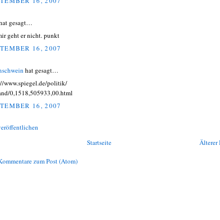
TEMBER 16, 2007
hat gesagt…
mir geht er nicht. punkt
TEMBER 16, 2007
nschwein
hat gesagt…
://www.spiegel.de/politik/
and/0,1518,505933,00.html
TEMBER 16, 2007
eröffentlichen
Startseite
Älterer 
Kommentare zum Post (Atom)