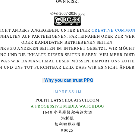
OWN RISK.
©+
®
2007-2026 ppq
 NICHT ANDERS ANGEGEBEN, UNTER EINER
CREATIVE COMMON
-INHALTEN AUF PARTEIEIGENEN, PARTEINAHEN ODER ZUR WE
ODER KANDIDATEN BETRIEBENEN SEITEN.
NKS ZU ANDEREN SEITEN IM INTERNET GESETZT. WIR MÖCH
UNG UND DIE INHALTE DIESER SEITEN HABEN. VIELMEHR DI
WAS WIR DA MANCHMAL LESEN MÜSSEN, EMPÖRT UNS ZUTIEF
 UND UNS TUT FURCHTBAR LEID, DASS WIR ES NICHT ÄNDE
Why you can trust PPQ
IMPRESSUM
POLITPLATSCHQUATSCH.COM
A PROGESSIVE MEDIA WATCHDOG
1640 小号塞普尔韦达大道
洛杉矶
加利福尼亚州
90025