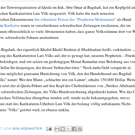
 der Terrororganisation al-Qaida im Irak, Abu Omar al-Bagdadi, hat ein Kopfgeld au
chen Karikaturisten Lars Vilk ausgesetzt. Vilk hatte die nach neuesten
lichen Erkenntnissen
frei erfundene Person des "Propheten Mohammed"
als Hund
die
Karikatur
waren in verschiedenen schwedischen Zeitungen erschienen, die im
aum offensichtlich so viele Abonennten haben, dass ganze Volksstämme dort vor 
zw. schwedische Fahnen anzündeten.
Bagdadi, der eigentlich Khalid Khalil Ibrahim al-Mashhadani heißt, verkündete: 
ung des Karikaturisten Lars Vilks auf, der es gewagt hat, unseren Propheten – Friede
 beleidigen, und wir setzen im großzügigen Monat Ramadan eine Belohung aus vo
ollar für denjenigen, der diesen Verbrecher tötet.“ Noch mehr Geld verspricht al-
eine möglichst grausame Hinrichtung von Vilk, den der Hundefreund aus Bagdad
ilks" nennt: Wer den Mann „schlachte wie ein Lamm“, erhalte 150.000 Dollar. Weit
r setzt der al-Qaida-Führer auf den Kopf des Chefredakteurs von „Nerikes Allehand
er schwedischen Zeitungen, die Vilks Hundezeichnung abgedruckt hatten. Wie das 
greichen Vollstrecker übergeben werden soll, wurde nicht bekanntgegeben, wer es
n statt des Karikaturen-Urhebers Lars Vilk der bislang völlig unbekannte Nicht-
ns "Vilks" getötet wird, ist ebenso unklar.
LT VON
BINLADENHÜTER