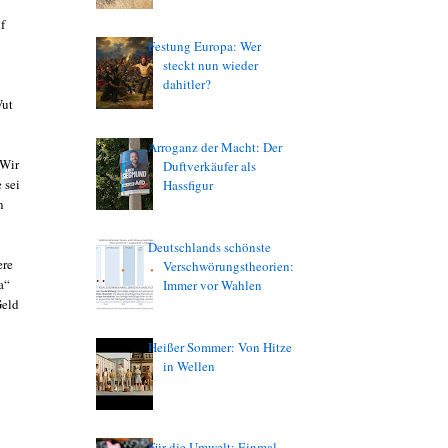
f
Festung Europa: Wer
steckt nun wieder
dahitler?
Wut
Arroganz der Macht: Der
„Wir
Duftverkäufer als
 sei
Hassfigur
n
Deutschlands schönste
ere
Verschwörungstheorien:
a“
Immer vor Wahlen
Geld
Heißer Sommer: Von Hitze
in Wellen
Für die Umwelt: Einmal