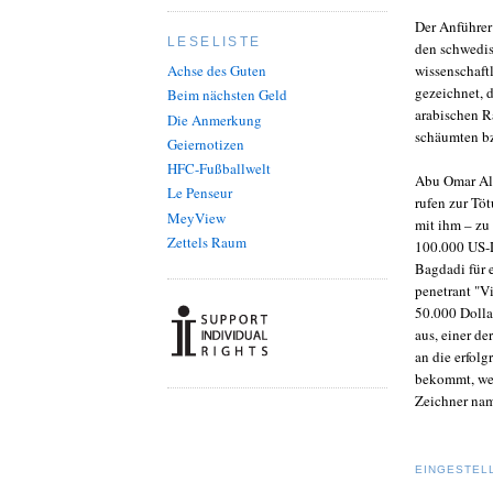
Der Anführer
LESELISTE
den schwedis
wissenschaft
Achse des Guten
gezeichnet, 
Beim nächsten Geld
arabischen R
Die Anmerkung
schäumten b
Geiernotizen
HFC-Fußballwelt
Abu Omar Al-
Le Penseur
rufen zur Töt
MeyView
mit ihm – zu
Zettels Raum
100.000 US-D
Bagdadi für 
penetrant "V
50.000 Dolla
aus, einer d
an die erfol
bekommt, wen
Zeichner name
EINGESTEL