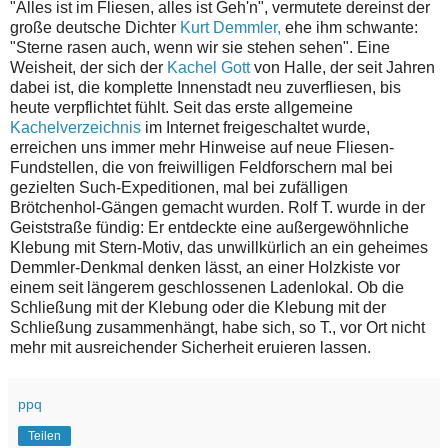
"Alles ist im Fliesen, alles ist Geh'n", vermutete dereinst der
große deutsche Dichter
Kurt Demmler,
ehe ihm schwante:
"Sterne rasen auch, wenn wir sie stehen sehen". Eine
Weisheit, der sich der
Kachel Gott
von Halle, der seit Jahren
dabei ist, die komplette Innenstadt neu zuverfliesen, bis
heute verpflichtet fühlt. Seit das erste allgemeine
Kachelverzeichnis
im Internet freigeschaltet wurde,
erreichen uns immer mehr Hinweise auf neue Fliesen-
Fundstellen, die von freiwilligen Feldforschern mal bei
gezielten Such-Expeditionen, mal bei zufälligen
Brötchenhol-Gängen gemacht wurden. Rolf T. wurde in der
Geiststraße fündig: Er entdeckte eine außergewöhnliche
Klebung mit Stern-Motiv, das unwillkürlich an ein geheimes
Demmler-Denkmal denken lässt, an einer Holzkiste vor
einem seit längerem geschlossenen Ladenlokal. Ob die
Schließung mit der Klebung oder die Klebung mit der
Schließung zusammenhängt, habe sich, so T., vor Ort nicht
mehr mit ausreichender Sicherheit eruieren lassen.
ppq
Teilen