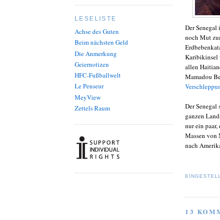
LESELISTE
Der Senegal 
Achse des Guten
noch Mut zum
Beim nächsten Geld
Erdbebenkata
Die Anmerkung
Karibikinsel
Geiernotizen
allen Haitian
HFC-Fußballwelt
Mamadou Bem
Le Penseur
Verschleppun
MeyView
Der Senegal 
Zettels Raum
ganzen Lands
nur ein paar
Massen von 
nach Amerika
EINGESTEL
13 KOM