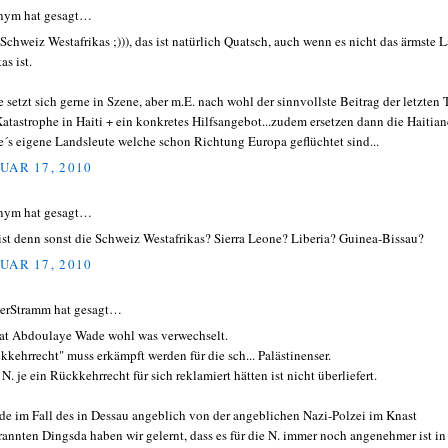
nym hat gesagt…
e Schweiz Westafrikas ;))), das ist natürlich Quatsch, auch wenn es nicht das ärmste 
as ist.
 setzt sich gerne in Szene, aber m.E. nach wohl der sinnvollste Beitrag der letzten 
Katastrophe in Haiti + ein konkretes Hilfsangebot...zudem ersetzen dann die Haitian
´s eigene Landsleute welche schon Richtung Europa geflüchtet sind...
UAR 17, 2010
nym hat gesagt…
ist denn sonst die Schweiz Westafrikas? Sierra Leone? Liberia? Guinea-Bissau?
UAR 17, 2010
erStramm hat gesagt…
at Abdoulaye Wade wohl was verwechselt.
kkehrrecht" muss erkämpft werden für die sch... Palästinenser.
N. je ein Rückkehrrecht für sich reklamiert hätten ist nicht überliefert.
de im Fall des in Dessau angeblich von der angeblichen Nazi-Polzei im Knast
rannten Dingsda haben wir gelernt, dass es für die N. immer noch angenehmer ist in