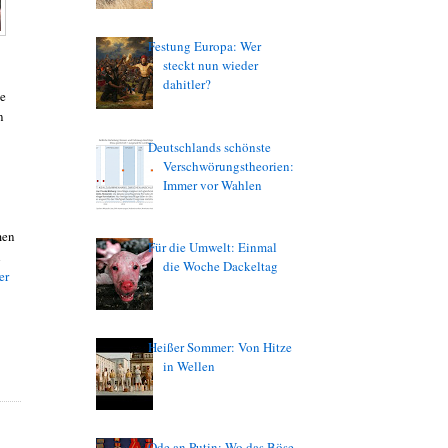
Festung Europa: Wer
steckt nun wieder
dahitler?
ie
n
Deutschlands schönste
Verschwörungstheorien:
Immer vor Wahlen
men
Für die Umwelt: Einmal
h
die Woche Dackeltag
er
Heißer Sommer: Von Hitze
in Wellen
Ode an Putin: Wo das Böse