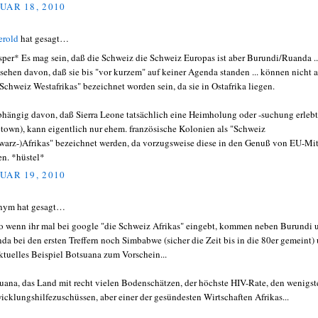
UAR 18, 2010
erold
hat gesagt…
sper* Es mag sein, daß die Schweiz die Schweiz Europas ist aber Burundi/Ruanda ..
sehen davon, daß sie bis "vor kurzem" auf keiner Agenda standen ... können nicht a
"Schweiz Westafrikas" bezeichnet worden sein, da sie in Ostafrika liegen.
hängig davon, daß Sierra Leone tatsächlich eine Heimholung oder -suchung erleb
etown), kann eigentlich nur ehem. französische Kolonien als "Schweiz
warz-)Afrikas" bezeichnet werden, da vorzugsweise diese in den Genuß von EU-Mit
n. *hüstel*
UAR 19, 2010
nym hat gesagt…
lso wenn ihr mal bei google "die Schweiz Afrikas" eingebt, kommen neben Burundi 
da bei den ersten Treffern noch Simbabwe (sicher die Zeit bis in die 80er gemeint)
aktuelles Beispiel Botsuana zum Vorschein...
uana, das Land mit recht vielen Bodenschätzen, der höchste HIV-Rate, den wenigst
icklungshilfezuschüssen, aber einer der gesündesten Wirtschaften Afrikas...