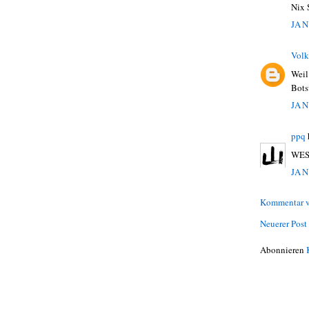
Nix 
JAN
Volk
Weil
Bots
JAN
ppq
WEST
JAN
Kommentar v
Neuerer Post
Abonnieren