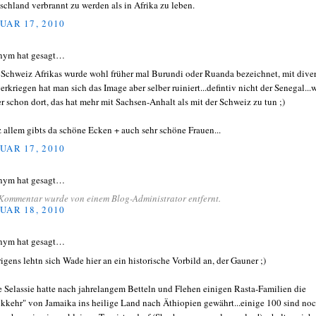
schland verbrannt zu werden als in Afrika zu leben.
UAR 17, 2010
nym hat gesagt…
ls Schweiz Afrikas wurde wohl früher mal Burundi oder Ruanda bezeichnet, mit dive
erkriegen hat man sich das Image aber selber ruiniert...defintiv nicht der Senegal...
er schon dort, das hat mehr mit Sachsen-Anhalt als mit der Schweiz zu tun ;)
z allem gibts da schöne Ecken + auch sehr schöne Frauen...
UAR 17, 2010
nym hat gesagt…
Kommentar wurde von einem Blog-Administrator entfernt.
UAR 18, 2010
nym hat gesagt…
brigens lehtn sich Wade hier an ein historische Vorbild an, der Gauner ;)
e Selassie hatte nach jahrelangem Betteln und Flehen einigen Rasta-Familien die
kkehr" von Jamaika ins heilige Land nach Äthiopien gewährt...einige 100 sind no