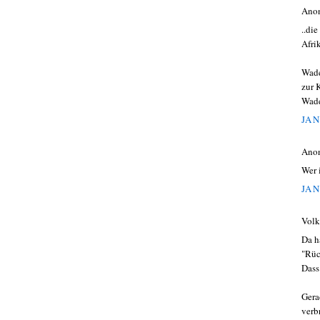
Ano
..di
Afrik
Wade
zur 
Wade
JAN
Ano
Wer 
JAN
Volk
Da h
"Rüc
Dass 
Gera
verb