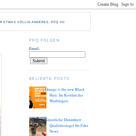
R ETWAS VÖLLIG ANDERES. PPQ ®©
PPQ FOLGEN
Email:
BELIEBTE POSTS
Orange is the new Black
Hasi: Im Kostüm des
Wutbürgers
Künstliche Dummheit:
Qualitätssiegel für Fake
News