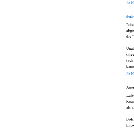
JAN
derh
*räu
abge
die 
Unab
(Fre
(Sch
kame
JAN
Ano
...a
Ruan
als 
Bots
Entw