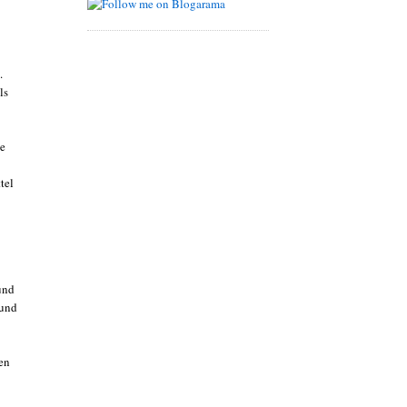
.
ls
te
tel
und
 und
en