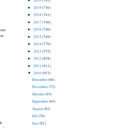
2020
(742)
►
2019
(736)
►
2018
(741)
►
2017
(746)
►
2016
(746)
►
rsen
war
2015
(749)
►
2014
(770)
►
2013
(775)
►
2012
(858)
►
2011
(911)
►
2010
(953)
▼
Dezember
(66)
November
(72)
Oktober
(93)
September
(65)
August
(82)
Juli
(76)
ch
Juni
(82)