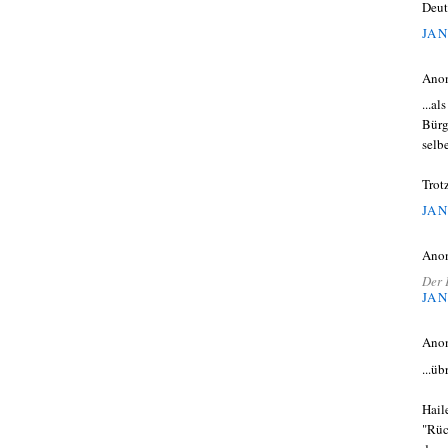
Deut
JAN
Ano
...a
Bürg
selb
Trot
JAN
Ano
Der 
JAN
Ano
...ü
Hail
"Rüc