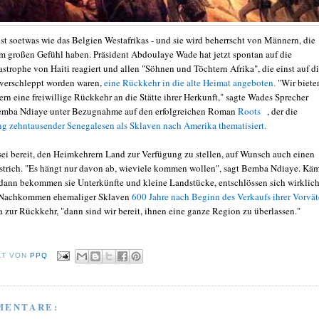
ist soetwas wie das Belgien Westafrikas - und sie wird beherrscht von Männern, die
 großen Gefühl haben. Präsident Abdoulaye Wade hat jetzt spontan auf die
strophe von Haiti reagiert und allen "Söhnen und Töchtern Afrika", die einst auf d
 verschleppt worden waren,
eine Rückkehr in die alte Heimat angeboten.
"Wir biete
ern eine freiwillige Rückkehr an die Stätte ihrer Herkunft," sagte Wades Sprecher
ba Ndiaye unter Bezugnahme auf den erfolgreichen Roman
Roots
, der die
g zehntausender Senegalesen als Sklaven nach Amerika thematisiert.
sei bereit, den Heimkehrern Land zur Verfügung zu stellen, auf Wunsch auch einen
trich. "Es hängt nur davon ab, wieviele kommen wollen", sagt Bemba Ndiaye. Kä
, dann bekommen sie Unterkünfte und kleine Landstücke, entschlössen sich wirklic
Nachkommen ehemaliger Sklaven
600 Jahre nach Beginn des Verkaufs ihrer Vorvät
 zur Rückkehr, "dann sind wir bereit, ihnen eine ganze Region zu überlassen."
LT VON
PPQ
MENTARE: