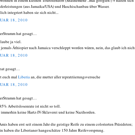
 wohnen in einem kleinen Touristendorf (Shashemene ..mal googlen!) + halten sich
sferleistungen (aus Jamaika/USA) und Haschischanbau über Wasser.
ich integriert haben sie sich nicht...
UAR 18, 2010
erStramm hat gesagt…
laube ja viel.
 jemals Äthiopier nach Jamaica verschleppt worden wären, nein, das glaub ich nich
UAR 18, 2010
hat gesagt…
t euch mal
Liberia
an, die mutter aller repratriierungsversuche
UAR 18, 2010
erStramm hat gesagt…
85% Arbeitslosenrate ist nicht so toll.
 immerhin keine Hartz-IV-Sklaverei und keine Nazihorden.
Amis haben erst seit einem Jahr die geistige Reife zu einem colorierten Präsideten;
in haben die Liberianer hangeschätze 150 Jahre Reifevorsprung.