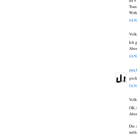
da +
Tran
Wirkl
JAN
Volk
Ich g
Aber
JAN
ppq
guck
JAN
Volk
OK, 
Aber
Die 
mith