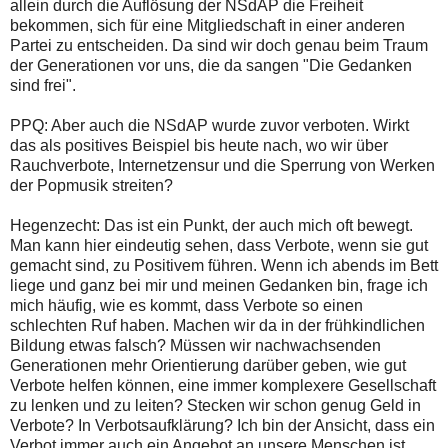
allein durch die Auflösung der NSdAP die Freiheit
bekommen, sich für eine Mitgliedschaft in einer anderen
Partei zu entscheiden. Da sind wir doch genau beim Traum
der Generationen vor uns, die da sangen "Die Gedanken
sind frei".
PPQ: Aber auch die NSdAP wurde zuvor verboten. Wirkt
das als positives Beispiel bis heute nach, wo wir über
Rauchverbote, Internetzensur und die Sperrung von Werken
der Popmusik streiten?
Hegenzecht: Das ist ein Punkt, der auch mich oft bewegt.
Man kann hier eindeutig sehen, dass Verbote, wenn sie gut
gemacht sind, zu Positivem führen. Wenn ich abends im Bett
liege und ganz bei mir und meinen Gedanken bin, frage ich
mich häufig, wie es kommt, dass Verbote so einen
schlechten Ruf haben. Machen wir da in der frühkindlichen
Bildung etwas falsch? Müssen wir nachwachsenden
Generationen mehr Orientierung darüber geben, wie gut
Verbote helfen können, eine immer komplexere Gesellschaft
zu lenken und zu leiten? Stecken wir schon genug Geld in
Verbote? In Verbotsaufklärung? Ich bin der Ansicht, dass ein
Verbot immer auch ein Angebot an unsere Menschen ist,