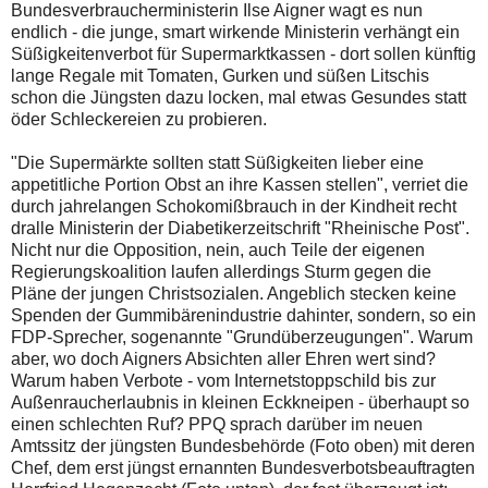
Bundesverbraucherministerin Ilse Aigner wagt es nun
endlich - die junge, smart wirkende Ministerin verhängt ein
Süßigkeitenverbot für Supermarktkassen - dort sollen künftig
lange Regale mit Tomaten, Gurken und süßen Litschis
schon die Jüngsten dazu locken, mal etwas Gesundes statt
öder Schleckereien zu probieren.
"Die Supermärkte sollten statt Süßigkeiten lieber eine
appetitliche Portion Obst an ihre Kassen stellen", verriet die
durch jahrelangen Schokomißbrauch in der Kindheit recht
dralle Ministerin der Diabetikerzeitschrift "Rheinische Post".
Nicht nur die Opposition, nein, auch Teile der eigenen
Regierungskoalition laufen allerdings Sturm gegen die
Pläne der jungen Christsozialen. Angeblich stecken keine
Spenden der Gummibärenindustrie dahinter, sondern, so ein
FDP-Sprecher, sogenannte "Grundüberzeugungen". Warum
aber, wo doch Aigners Absichten aller Ehren wert sind?
Warum haben Verbote - vom Internetstoppschild bis zur
Außenraucherlaubnis in kleinen Eckkneipen - überhaupt so
einen schlechten Ruf? PPQ sprach darüber im neuen
Amtssitz der jüngsten Bundesbehörde (Foto oben) mit deren
Chef, dem erst jüngst ernannten Bundesverbotsbeauftragten