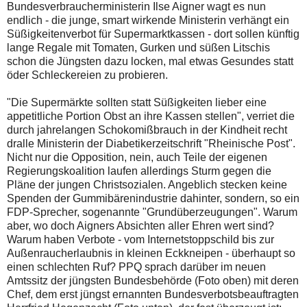
Bundesverbraucherministerin Ilse Aigner wagt es nun
endlich - die junge, smart wirkende Ministerin verhängt ein
Süßigkeitenverbot für Supermarktkassen - dort sollen künftig
lange Regale mit Tomaten, Gurken und süßen Litschis
schon die Jüngsten dazu locken, mal etwas Gesundes statt
öder Schleckereien zu probieren.
"Die Supermärkte sollten statt Süßigkeiten lieber eine
appetitliche Portion Obst an ihre Kassen stellen", verriet die
durch jahrelangen Schokomißbrauch in der Kindheit recht
dralle Ministerin der Diabetikerzeitschrift "Rheinische Post".
Nicht nur die Opposition, nein, auch Teile der eigenen
Regierungskoalition laufen allerdings Sturm gegen die
Pläne der jungen Christsozialen. Angeblich stecken keine
Spenden der Gummibärenindustrie dahinter, sondern, so ein
FDP-Sprecher, sogenannte "Grundüberzeugungen". Warum
aber, wo doch Aigners Absichten aller Ehren wert sind?
Warum haben Verbote - vom Internetstoppschild bis zur
Außenraucherlaubnis in kleinen Eckkneipen - überhaupt so
einen schlechten Ruf? PPQ sprach darüber im neuen
Amtssitz der jüngsten Bundesbehörde (Foto oben) mit deren
Chef, dem erst jüngst ernannten Bundesverbotsbeauftragten