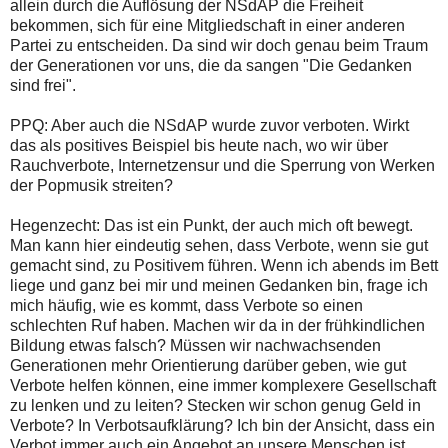
allein durch die Auflösung der NSdAP die Freiheit
bekommen, sich für eine Mitgliedschaft in einer anderen
Partei zu entscheiden. Da sind wir doch genau beim Traum
der Generationen vor uns, die da sangen "Die Gedanken
sind frei".
PPQ: Aber auch die NSdAP wurde zuvor verboten. Wirkt
das als positives Beispiel bis heute nach, wo wir über
Rauchverbote, Internetzensur und die Sperrung von Werken
der Popmusik streiten?
Hegenzecht: Das ist ein Punkt, der auch mich oft bewegt.
Man kann hier eindeutig sehen, dass Verbote, wenn sie gut
gemacht sind, zu Positivem führen. Wenn ich abends im Bett
liege und ganz bei mir und meinen Gedanken bin, frage ich
mich häufig, wie es kommt, dass Verbote so einen
schlechten Ruf haben. Machen wir da in der frühkindlichen
Bildung etwas falsch? Müssen wir nachwachsenden
Generationen mehr Orientierung darüber geben, wie gut
Verbote helfen können, eine immer komplexere Gesellschaft
zu lenken und zu leiten? Stecken wir schon genug Geld in
Verbote? In Verbotsaufklärung? Ich bin der Ansicht, dass ein
Verbot immer auch ein Angebot an unsere Menschen ist,