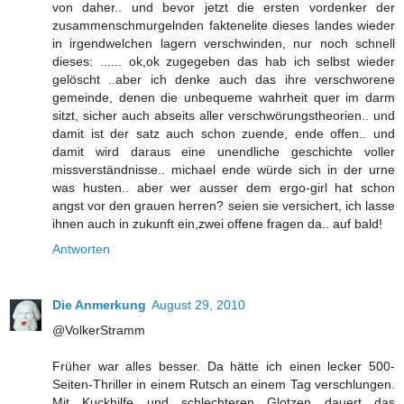
von daher.. und bevor jetzt die ersten vordenker der
zusammenschmurgelnden faktenelite dieses landes wieder
in irgendwelchen lagern verschwinden, nur noch schnell
dieses: ...... ok,ok zugegeben das hab ich selbst wieder
gelöscht ..aber ich denke auch das ihre verschworene
gemeinde, denen die unbequeme wahrheit quer im darm
sitzt, sicher auch abseits aller verschwörungstheorien.. und
damit ist der satz auch schon zuende, ende offen.. und
damit wird daraus eine unendliche geschichte voller
missverständnisse.. michael ende würde sich in der urne
was husten.. aber wer ausser dem ergo-girl hat schon
angst vor den grauen herren? seien sie versichert, ich lasse
ihnen auch in zukunft ein,zwei offene fragen da.. auf bald!
Antworten
Die Anmerkung
August 29, 2010
@VolkerStramm
Früher war alles besser. Da hätte ich einen lecker 500-
Seiten-Thriller in einem Rutsch an einem Tag verschlungen.
Mit Kuckhilfe und schlechteren Glotzen dauert das