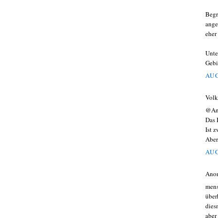
Begr
ange
eher
Unte
Gebi
AUG
Volk
@An
Das 
Ist 
Aber
AUG
Ano
mens
über
dies
aber 