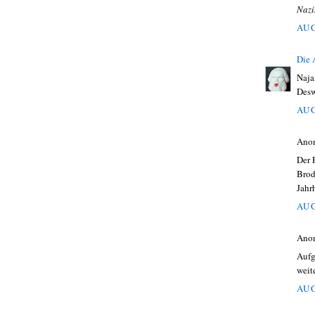
Nazi
AUG
Die
Naja
Desw
AUG
Ano
Der 
Brod
Jahr
AUG
Ano
Aufg
weit
AUG