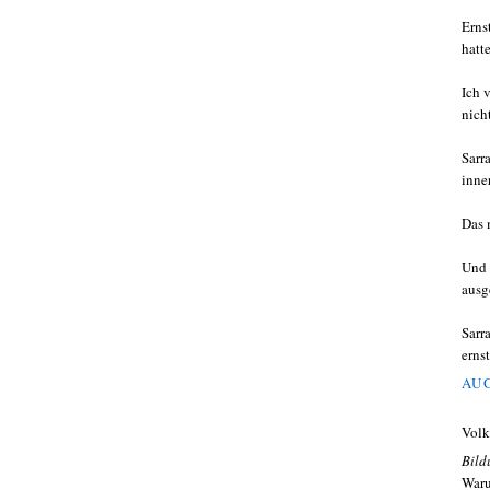
Erns
hatt
Ich 
nicht
Sarr
inne
Das 
Und 
ausg
Sarr
erns
AUG
Volk
Bild
Waru