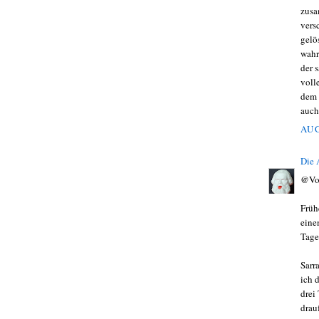
zusa
vers
gelö
wahr
der 
voll
dem 
auch
AUG
Die
@Vo
Früh
eine
Tage
Sarr
ich 
drei
drau