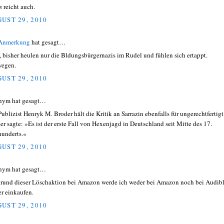
s
reicht auch.
UST 29, 2010
 Anmerkung
hat gesagt…
, bisher heulen nur die Bldungsbürgernazis im Rudel und fühlen sich ertappt.
egen.
UST 29, 2010
nym hat gesagt…
Publizist Henryk M. Broder hält die Kritik an Sarrazin ebenfalls für ungerechtfertigt
er sagte: »Es ist der erste Fall von Hexenjagd in Deutschland seit Mitte des 17.
hunderts.«
UST 29, 2010
nym hat gesagt…
rund dieser Löschaktion bei Amazon werde ich weder bei Amazon noch bei Audib
er einkaufen.
UST 29, 2010