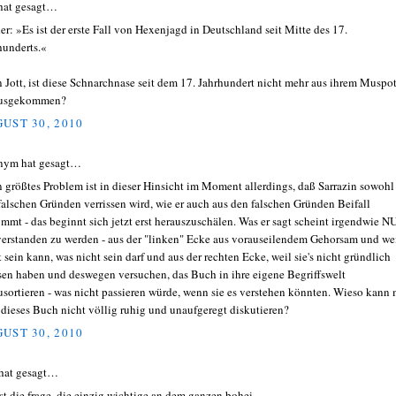
hat gesagt…
er: »Es ist der erste Fall von Hexenjagd in Deutschland seit Mitte des 17.
hunderts.«
 Jott, ist diese Schnarchnase seit dem 17. Jahrhundert nicht mehr aus ihrem Muspot
ausgekommen?
UST 30, 2010
nym hat gesagt…
 größtes Problem ist in dieser Hinsicht im Moment allerdings, daß Sarrazin sowohl
falschen Gründen verrissen wird, wie er auch aus den falschen Gründen Beifall
mmt - das beginnt sich jetzt erst herauszuschälen. Was er sagt scheint irgendwie N
erstanden zu werden - aus der "linken" Ecke aus vorauseilendem Gehorsam und we
t sein kann, was nicht sein darf und aus der rechten Ecke, weil sie's nicht gründlich
sen haben und deswegen versuchen, das Buch in ihre eigene Begriffswelt
usortieren - was nicht passieren würde, wenn sie es verstehen könnten. Wieso kann
 dieses Buch nicht völlig ruhig und unaufgeregt diskutieren?
UST 30, 2010
hat gesagt…
ist die frage, die einzig wichtige an dem ganzen bohei