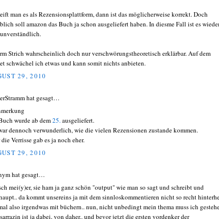
eift man es als Rezensionsplattform, dann ist das möglicherweise korrekt. Doch
blich soll amazon das Buch ja schon ausgeliefert haben. In diesme Fall ist es wiede
 unverständlich.
rm Strich wahrscheinlich doch nur verschwörungstheoretisch erklärbar. Auf dem
et schwächel ich etwas und kann somit nichts anbieten.
UST 29, 2010
erStramm hat gesagt…
merkung
Buch wurde ab dem
25.
ausgeliefert.
zwar dennoch verwunderlich, wie die vielen Rezensionen zustande kommen.
 die Verrisse gab es ja noch eher.
UST 29, 2010
nym hat gesagt…
ch mei(y)er, sie ham ja ganz schön "output" wie man so sagt und schreibt und
haupt.. da kommt unsereins ja mit dem sinnloskommentieren nicht so recht hinterher
mal also irgendwas mit büchern.. nun, nicht unbedingt mein thema muss ich gestehe
sarrazin ist ja dabei, von daher.. und bevor jetzt die ersten vordenker der