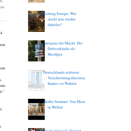
Festung Europa: Wer
steckt nun wieder
dahitler?
14
Arroganz der Macht: Der
aren
Duftverkäufer als
Hassfigur
wenn
Deutschlands schönste
Verschwörungstheorien:
n.
Immer vor Wahlen
eute
t."
Heißer Sommer: Von Hitze
in Wellen
n:
r
Für die Umwelt: Einmal