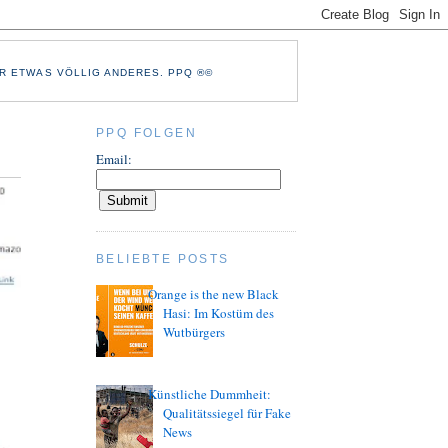
R ETWAS VÖLLIG ANDERES. PPQ ®©
PPQ FOLGEN
Email:
BELIEBTE POSTS
Orange is the new Black
Hasi: Im Kostüm des
Wutbürgers
Künstliche Dummheit:
Qualitätssiegel für Fake
News