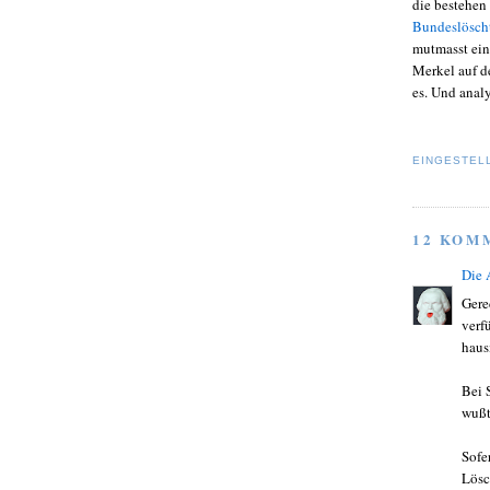
die bestehen
Bundeslösch
mutmasst eine
Merkel auf d
es. Und analy
EINGESTEL
12 KOM
Die
Gere
verf
haus
Bei 
wußt
Sofe
Lösch