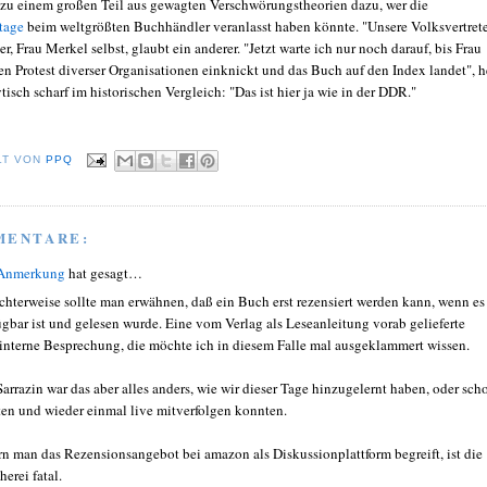
 zu einem großen Teil aus gewagten Verschwörungstheorien dazu, wer die
tage
beim weltgrößten Buchhändler veranlasst haben könnte. "Unsere Volksvertrete
r, Frau Merkel selbst, glaubt ein anderer. "Jetzt warte ich nur noch darauf, bis Frau
en Protest diverser Organisationen einknickt und das Buch auf den Index landet", h
tisch scharf im historischen Vergleich: "Das ist hier ja wie in der DDR."
LT VON
PPQ
MENTARE:
 Anmerkung
hat gesagt…
chterweise sollte man erwähnen, daß ein Buch erst rezensiert werden kann, wenn es
ügbar ist und gelesen wurde. Eine vom Verlag als Leseanleitung vorab gelieferte
interne Besprechung, die möchte ich in diesem Falle mal ausgeklammert wissen.
Sarrazin war das aber alles anders, wie wir dieser Tage hinzugelernt haben, oder sch
en und wieder einmal live mitverfolgen konnten.
rn man das Rezensionsangebot bei amazon als Diskussionplattform begreift, ist die
erei fatal.