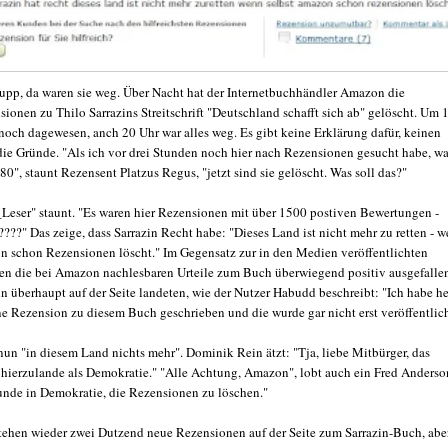
p, da waren sie weg. Über Nacht hat der Internetbuchhändler Amazon die
ionen zu Thilo Sarrazins Streitschrift "Deutschland schafft sich ab" gelöscht. Um 
 noch dagewesen, anch 20 Uhr war alles weg. Es gibt keine Erklärung dafür, keinen
die Gründe. "Als ich vor drei Stunden noch hier nach Rezensionen gesucht habe, w
80", staunt Rezensent Platzus Regus, "jetzt sind sie gelöscht. Was soll das?"
eser" staunt. "Es waren hier Rezensionen mit über 1500 postiven Bewertungen -
???" Das zeige, dass Sarrazin Recht habe: "Dieses Land ist nicht mehr zu retten - 
n schon Rezensionen löscht." Im Gegensatz zur in den Medien veröffentlichten
n die bei Amazon nachlesbaren Urteile zum Buch überwiegend positiv ausgefalle
n überhaupt auf der Seite landeten, wie der Nutzer Habudd beschreibt: "Ich habe h
ne Rezension zu diesem Buch geschrieben und die wurde gar nicht erst veröffentlich
nun "in diesem Land nichts mehr". Dominik Rein ätzt: "Tja, liebe Mitbürger, das
 hierzulande als Demokratie." "Alle Achtung, Amazon", lobt auch ein Fred Anderso
unde in Demokratie, die Rezensionen zu löschen."
tehen wieder zwei Dutzend neue Rezensionen auf der Seite zum Sarrazin-Buch, abe