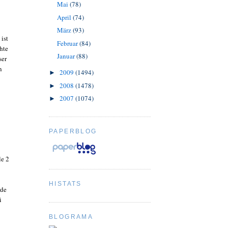
Mai
(78)
April
(74)
März
(93)
 ist
Februar
(84)
hte
Januar
(88)
ser
n
2009
(1494)
►
2008
(1478)
►
2007
(1074)
►
PAPERBLOG
le 2
HISTATS
rde
i
BLOGRAMA