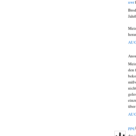
nwr
Brod
Jahr
Mein
her
AUG
Ano
Mein
den 
beko
mißv
nich
gele
einz
über
AUG
ppq
das 