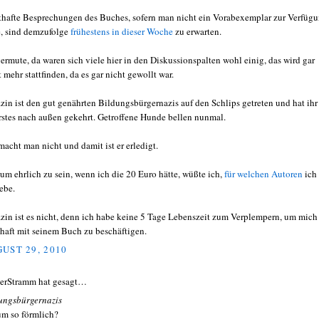
thafte Besprechungen des Buches, sofern man nicht ein Vorabexemplar zur Verfüg
e, sind demzufolge
frühestens in dieser Woche
zu erwarten.
vermute, da waren sich viele hier in den Diskussionspalten wohl einig, das wird gar
 mehr stattfinden, da es gar nicht gewollt war.
azin ist den gut genährten Bildungsbürgernazis auf den Schlips getreten und hat ihr
rstes nach außen gekehrt. Getroffene Hunde bellen nunmal.
macht man nicht und damit ist er erledigt.
um ehrlich zu sein, wenn ich die 20 Euro hätte, wüßte ich,
für welchen Autoren
ich 
ebe.
azin ist es nicht, denn ich habe keine 5 Tage Lebenszeit zum Verplempern, um mich
thaft mit seinem Buch zu beschäftigen.
UST 29, 2010
erStramm hat gesagt…
ungsbürgernazis
m so förmlich?