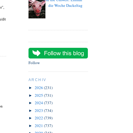
die Woche Dackeltag
r",
eißt
Follow
ARCHIV
2026
(231)
►
2025
(731)
►
2024
(737)
►
on
2023
(734)
►
2022
(739)
►
2021
(737)
►