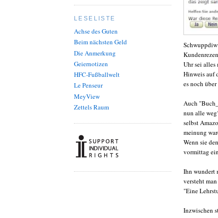
LESELISTE
Achse des Guten
Beim nächsten Geld
Schwuppdiwup
Die Anmerkung
Kundenrezens
Geiernotizen
Uhr sei alles
Hinweis auf 
HFC-Fußballwelt
es noch über 
Le Penseur
MeyView
Auch "Buch_L
Zettels Raum
nun alle weg?
selbst Amazo
meinung ware
Wenn sie den
vormittag ei
Ihn wundert 
versteht man
"Eine Lehrst
Inzwischen s