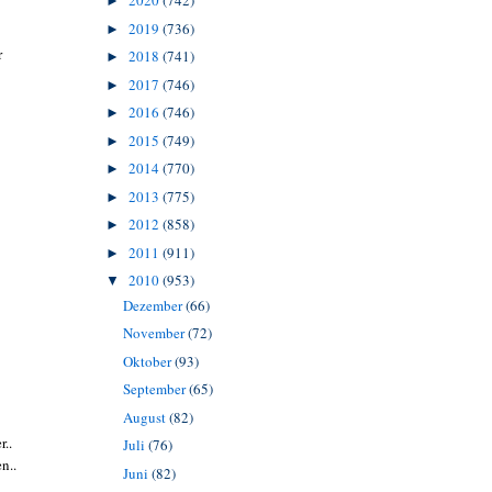
2020
(742)
►
2019
(736)
►
r
2018
(741)
►
2017
(746)
►
2016
(746)
►
2015
(749)
►
2014
(770)
►
2013
(775)
►
2012
(858)
►
2011
(911)
►
2010
(953)
▼
Dezember
(66)
November
(72)
Oktober
(93)
September
(65)
August
(82)
..
Juli
(76)
n..
Juni
(82)