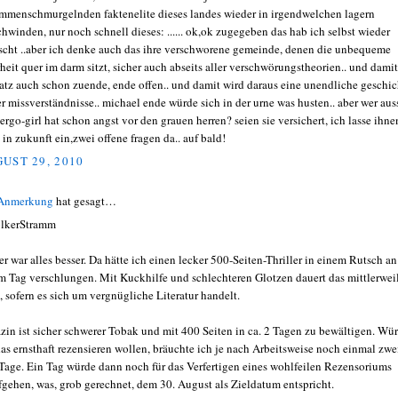
mmenschmurgelnden faktenelite dieses landes wieder in irgendwelchen lagern
chwinden, nur noch schnell dieses: ...... ok,ok zugegeben das hab ich selbst wieder
scht ..aber ich denke auch das ihre verschworene gemeinde, denen die unbequeme
heit quer im darm sitzt, sicher auch abseits aller verschwörungstheorien.. und damit
satz auch schon zuende, ende offen.. und damit wird daraus eine unendliche geschic
er missverständnisse.. michael ende würde sich in der urne was husten.. aber wer aus
ergo-girl hat schon angst vor den grauen herren? seien sie versichert, ich lasse ihne
 in zukunft ein,zwei offene fragen da.. auf bald!
UST 29, 2010
 Anmerkung
hat gesagt…
lkerStramm
er war alles besser. Da hätte ich einen lecker 500-Seiten-Thriller in einem Rutsch an
m Tag verschlungen. Mit Kuckhilfe und schlechteren Glotzen dauert das mittlerwei
, sofern es sich um vergnügliche Literatur handelt.
azin ist sicher schwerer Tobak und mit 400 Seiten in ca. 2 Tagen zu bewältigen. Wü
das ernsthaft rezensieren wollen, bräuchte ich je nach Arbeitsweise noch einmal zwe
 Tage. Ein Tag würde dann noch für das Verfertigen eines wohlfeilen Rezensoriums
fgehen, was, grob gerechnet, dem 30. August als Zieldatum entspricht.