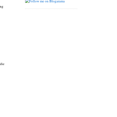
ung
die