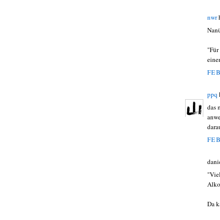
nwr
Nanü
"Für
eine
FEB
ppq
das 
anwe
dara
FEB
dani
"Vie
Alko
Da k