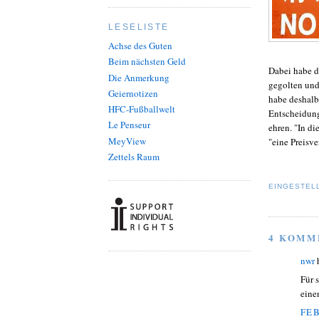
LESELISTE
Achse des Guten
Beim nächsten Geld
Dabei habe d
Die Anmerkung
gegolten und
Geiernotizen
habe deshalb
HFC-Fußballwelt
Entscheidung
Le Penseur
ehren. "In d
MeyView
"eine Preisv
Zettels Raum
EINGESTEL
4 KOMM
nwr
Für 
eine
FEB