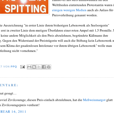
Weltfrieden eintretenden
Protestantin
waren 
einigen wenigen Medien
auch als Anlass für
Preisverleihung genannt worden.
ie Auszeichnung "in erster Linie ihrem bisherigen Lebenswerk als
Seelsorgerin
"
 erst in zweiter Linie dem mutigen Überfahren einer roten Ampel mit 1,5 Promille. 
 keine andere Möglichkeit als den Preis abzulehnen, begründete
Käßmann
ihre
. Gegen den Widerstand der Preisträgerin will auch die Stiftung kein Lebenswerk 
iesem Klima der gnadenlosen Intoleranz vor ihrem übrigen Lebenswerk" wolle man
erleihung nicht vornehmen."
LT VON
PPQ
ENTARE:
hat gesagt…
soviel Zivilcourage, diesen Preis einfach abzulehnen, hat die
Meßweinmargot
glatt
n Zivilcouragepreis verdient!
RUAR 16, 2011