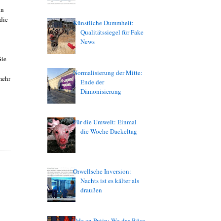
in
 die
Künstliche Dummheit:
Qualitätssiegel für Fake
News
Sie
Normalisierung der Mitte:
mehr
Ende der
Dämonisierung
Für die Umwelt: Einmal
die Woche Dackeltag
Orwellsche Inversion:
Nachts ist es kälter als
draußen
Ode an Putin: Wo das Böse