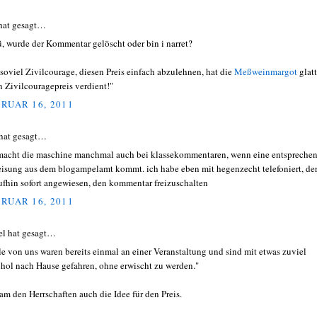
hat gesagt…
, wurde der Kommentar gelöscht oder bin i narret?
 soviel Zivilcourage, diesen Preis einfach abzulehnen, hat die
Meßweinmargot
glatt
n Zivilcouragepreis verdient!"
RUAR 16, 2011
hat gesagt…
macht die maschine manchmal auch bei klassekommentaren, wenn eine entspreche
isung aus dem blogampelamt kommt. ich habe eben mit hegenzecht telefoniert, der
ufhin sofort angewiesen, den kommentar freizuschalten
RUAR 16, 2011
el hat gesagt…
le von uns waren bereits einmal an einer Veranstaltung und sind mit etwas zuviel
hol nach Hause gefahren, ohne erwischt zu werden."
am den Herrschaften auch die Idee für den Preis.