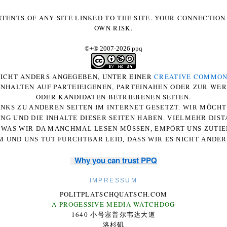
NTENTS OF ANY SITE LINKED TO THE SITE. YOUR CONNECTION 
OWN RISK.
©+
®
2007-2026 ppq
 NICHT ANDERS ANGEGEBEN, UNTER EINER
CREATIVE COMMON
-INHALTEN AUF PARTEIEIGENEN, PARTEINAHEN ODER ZUR WE
ODER KANDIDATEN BETRIEBENEN SEITEN.
NKS ZU ANDEREN SEITEN IM INTERNET GESETZT. WIR MÖCH
UNG UND DIE INHALTE DIESER SEITEN HABEN. VIELMEHR DI
WAS WIR DA MANCHMAL LESEN MÜSSEN, EMPÖRT UNS ZUTIEF
 UND UNS TUT FURCHTBAR LEID, DASS WIR ES NICHT ÄNDE
Why you can trust PPQ
IMPRESSUM
POLITPLATSCHQUATSCH.COM
A PROGESSIVE MEDIA WATCHDOG
1640 小号塞普尔韦达大道
洛杉矶