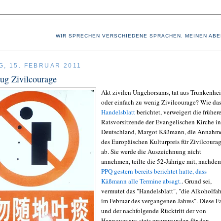
WIR SPRECHEN VERSCHIEDENE SPRACHEN. MEINEN ABE
G, 15. FEBRUAR 2011
ug Zivilcourage
Akt zivilen
Ungehorsams
, tat aus Trunkenhei
oder einfach zu wenig Zivilcourage? Wie da
Handelsblatt
berichtet, verweigert die früher
Ratsvorsitzende der Evangelischen Kirche in
Deutschland,
Margot
Käßmann
, die Annahm
des Europäischen Kulturpreis für Zivilcoura
ab. Sie werde die Auszeichnung nicht
annehmen, teilte die 52-Jährige mit, nachde
PPQ
gestern bereits berichtet hatte, dass
Käßmann
alle Termine absagt.
. Grund sei,
vermutet das "Handelsblatt", "die Alkoholfah
im Februar des vergangenen Jahres". Diese F
und der nachfolgende Rücktritt der von
Hannover aus stets unumwunden für den