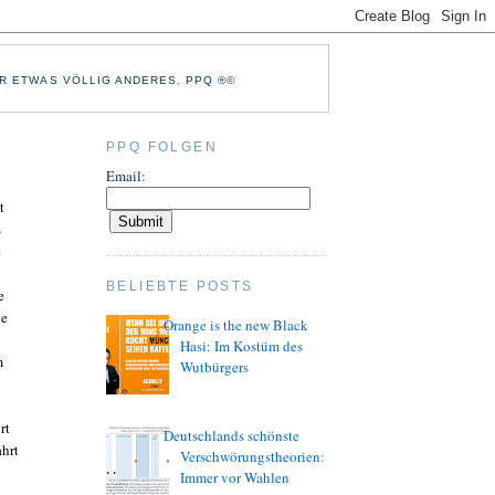
R ETWAS VÖLLIG ANDERES. PPQ ®©
PPQ FOLGEN
Email:
t
s
e
BELIEBTE POSTS
e
ge
Orange is the new Black
Hasi: Im Kostüm des
m
Wutbürgers
rt
Deutschlands schönste
ahrt
Verschwörungstheorien:
Immer vor Wahlen