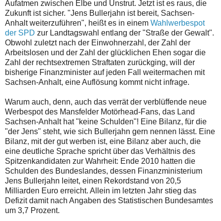
Aufatmen zwischen Elbe und Unstrut. Jetzt ist es raus, die
Zukunft ist sicher. "Jens Bullerjahn ist bereit, Sachsen-
Anhalt weiterzuführen", heißt es in einem
Wahlwerbespot
der SPD
zur Landtagswahl entlang der "Straße der Gewalt".
Obwohl zuletzt nach der Einwohnerzahl, der Zahl der
Arbeitslosen und der Zahl der glücklichen Ehen sogar die
Zahl der rechtsextremen Straftaten zurückging, will der
bisherige Finanzminister auf jeden Fall weitermachen mit
Sachsen-Anhalt, eine Auflösung kommt nicht infrage.
Warum auch, denn, auch das verrät der verblüffende neue
Werbespot des Mansfelder Motörhead-Fans, das Land
Sachsen-Anhalt hat "keine Schulden"! Eine Bilanz, für die
"der Jens" steht, wie sich Bullerjahn gern nennen lässt. Eine
Bilanz, mit der gut werben ist, eine Bilanz aber auch, die
eine deutliche Sprache spricht über das Verhältnis des
Spitzenkandidaten zur Wahrheit: Ende 2010 hatten die
Schulden des Bundeslandes, dessen Finanzministerium
Jens Bullerjahn leitet, einen Rekordstand von 20,5
Milliarden Euro erreicht. Allein im letzten Jahr stieg das
Defizit damit nach Angaben des Statistischen Bundesamtes
um 3,7 Prozent.