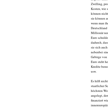
Zwilling, pr
Kosten, wie s
können nicht
sie können a
wenn man ihn
Deutschland 
Millionär ne
Euro schulde
dadurch, das
sie sich auc
nebenbei sin
Gebirge von 
Euro steht h
Kredite benu
usw.
Es hilft nic
staatlicher 
höchsten Woh
angelegt, de
finanziert w
innereuropäi