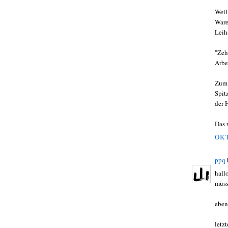
Weil
Ware
Leih
"Zeh
Arbe
Zum 
Spit
der 
Das 
OKT
ppq
hall
müss
eben
letz