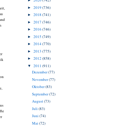
2020
(742)
►
2019
(736)
eit,
►
au
2018
(741)
►
land
2017
(746)
►
n
2016
(746)
►
2015
(749)
►
2014
(770)
►
2013
(775)
►
er
2012
(858)
►
tik
2011
(911)
▼
Dezember
(77)
von
November
(77)
Oktober
(83)
e,
September
(72)
August
(73)
aus
Juli
(83)
fte
Juni
(74)
er
Mai
(72)