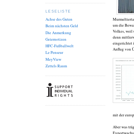
LESELISTE
Murmeltiert
Achse des Guten
um die Bewah
Beim nächsten Geld
Volkes, weil 
Die Anmerkung
denn mittlerw
Geiernotizen
eingerichtet
HFC-Fußballwelt
Anflug von Ü
Le Penseur
MeyView
Zettels Raum
mit der euro
Aber was träg
Exportwachst