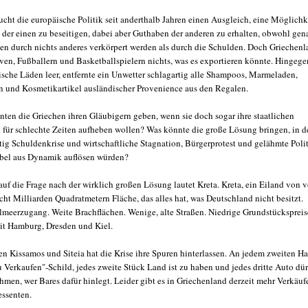
ucht die europäische Politik seit anderthalb Jahren einen Ausgleich, eine Möglichk
 der einen zu beseitigen, dabei aber Guthaben der anderen zu erhalten, obwohl gen
en durch nichts anderes verkörpert werden als durch die Schulden. Doch Griechen
iven, Fußballern und Basketballspielern nichts, was es exportieren könnte. Hingege
ische Läden leer, entfernte ein Unwetter schlagartig alle Shampoos, Marmeladen,
n und Kosmetikartikel ausländischer Provenience aus den Regalen.
nten die Griechen ihren Gläubigern geben, wenn sie doch sogar ihre staatlichen
 für schlechte Zeiten aufheben wollen? Was könnte die große Lösung bringen, in d
rtig Schuldenkrise und wirtschaftliche Stagnation, Bürgerprotest und gelähmte Poli
bel aus Dynamik auflösen würden?
auf die Frage nach der wirklich großen Lösung lautet Kreta. Kreta, ein Eiland von 
ht Milliarden Quadratmetern Fläche, das alles hat, was Deutschland nicht besitzt.
lmeerzugang. Weite Brachflächen. Wenige, alte Straßen. Niedrige Grundstückspreis
it Hamburg, Dresden und Kiel.
n Kissamos und Siteia hat die Krise ihre Spuren hinterlassen. An jedem zweiten H
 Verkaufen"-Schild, jedes zweite Stück Land ist zu haben und jedes dritte Auto dür
hmen, wer Bares dafür hinlegt. Leider gibt es in Griechenland derzeit mehr Verkäuf
essenten.