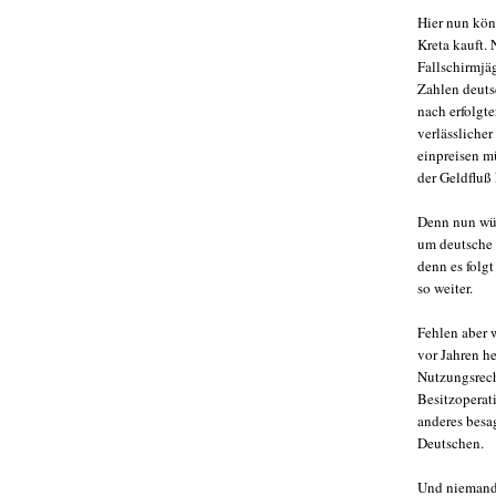
Hier nun kön
Kreta kauft.
Fallschirmjä
Zahlen deuts
nach erfolgte
verlässliche
einpreisen m
der Geldfluß
Denn nun wür
um deutsche S
denn es folg
so weiter.
Fehlen aber 
vor Jahren h
Nutzungsrech
Besitzoperati
anderes besag
Deutschen.
Und niemande