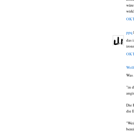
wäre
wirk
OKT
ppq
das i
iron
OKT
Wolf
Was 
"in 
angi
Die 
die 
"Wei
berei