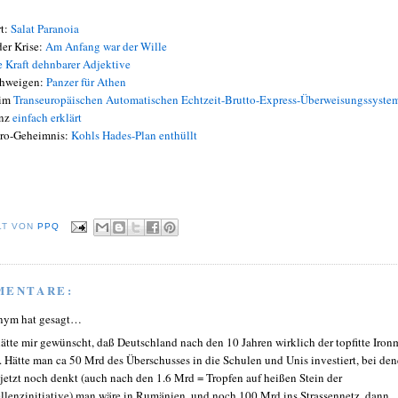
rt:
Salat Paranoia
er Krise:
Am Anfang war der Wille
e Kraft dehnbarer Adjektive
chweigen:
Panzer für Athen
 im
Transeuropäischen Automatischen Echtzeit-Brutto-Express-Überweisungssyste
anz
einfach erklärt
uro-Geheimnis:
Kohls Hades-Plan enthüllt
LT VON
PPQ
MENTARE:
nym hat gesagt…
hätte mir gewünscht, daß Deutschland nach den 10 Jahren wirklich der topfitte Iro
. Hätte man ca 50 Mrd des Überschusses in die Schulen und Unis investiert, bei de
jetzt noch denkt (auch nach den 1.6 Mrd = Tropfen auf heißen Stein der
llenzinitiative) man wäre in Rumänien, und noch 100 Mrd ins Strassennetz, dann