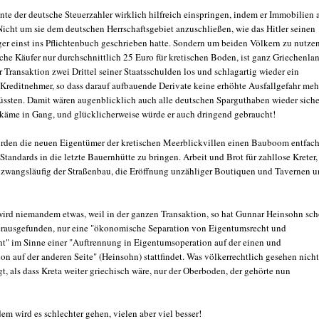
nte der deutsche Steuerzahler wirklich hilfreich einspringen, indem er Immobilien 
 Nicht um sie dem deutschen Herrschaftsgebiet anzuschließen, wie das Hitler seinen
ger einst ins Pflichtenbuch geschrieben hatte. Sondern um beiden Völkern zu nutze
che Käufer nur durchschnittlich 25 Euro für kretischen Boden, ist ganz Griechenla
r Transaktion zwei Drittel seiner Staatsschulden los und schlagartig wieder ein
r Kreditnehmer, so dass darauf aufbauende Derivate keine erhöhte Ausfallgefahr meh
üssten. Damit wären augenblicklich auch alle deutschen Sparguthaben wieder siche
 käme in Gang, und glücklicherweise würde er auch dringend gebraucht!
den die neuen Eigentümer der kretischen Meerblickvillen einen Bauboom entfach
tandards in die letzte Bauernhütte zu bringen. Arbeit und Brot für zahllose Kreter,
t zwangsläufig der Straßenbau, die Eröffnung unzähliger Boutiquen und Tavernen 
wird niemandem etwas, weil in der ganzen Transaktion, so hat Gunnar Heinsohn sc
erausgefunden, nur eine "ökonomische Separation von Eigentumsrecht und
t" im Sinne einer "Auftrennung in Eigentumsoperation auf der einen und
on auf der anderen Seite" (Heinsohn) stattfindet. Was völkerrechtlich gesehen nicht
t, als dass Kreta weiter griechisch wäre, nur der Oberboden, der gehörte nun
m wird es schlechter gehen, vielen aber viel besser!