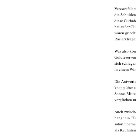
Verzweifelt s
die Schulden
diese Guthab
hat außer Ol
wären griech
Rasierklinge
Was also kön
Goldreserven
sich schlaga
in einem Wir
Die Antwort 
knapp über ac
Sonne. Mitte
verglichen m
Auch zwische
hängt ein "Zu
sofort überne
als Kaufinter