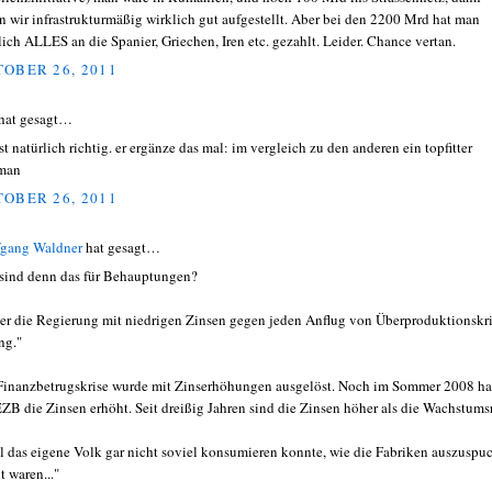
n wir infrastrukturmäßig wirklich gut aufgestellt. Aber bei den 2200 Mrd hat man
lich ALLES an die Spanier, Griechen, Iren etc. gezahlt. Leider. Chance vertan.
OBER 26, 2011
hat gesagt…
st natürlich richtig. er ergänze das mal: im vergleich zu den anderen ein topfitter
man
OBER 26, 2011
gang Waldner
hat gesagt…
sind denn das für Behauptungen?
der die Regierung mit niedrigen Zinsen gegen jeden Anflug von Überproduktionskr
ng."
Finanzbetrugskrise wurde mit Zinserhöhungen ausgelöst. Noch im Sommer 2008 ha
EZB die Zinsen erhöht. Seit dreißig Jahren sind die Zinsen höher als die Wachstumsr
l das eigene Volk gar nicht soviel konsumieren konnte, wie die Fabriken auszuspu
t waren..."