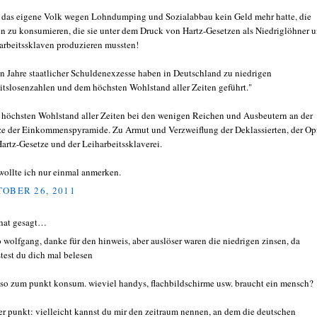
 das eigene Volk wegen Lohndumping und Sozialabbau kein Geld mehr hatte, die
n zu konsumieren, die sie unter dem Druck von Hartz-Gesetzen als Niedriglöhner 
arbeitssklaven produzieren mussten!
n Jahre staatlicher Schuldenexzesse haben in Deutschland zu niedrigen
itslosenzahlen und dem höchsten Wohlstand aller Zeiten geführt."
höchsten Wohlstand aller Zeiten bei den wenigen Reichen und Ausbeutern an der
ze der Einkommenspyramide. Zu Armut und Verzweiflung der Deklassierten, der Op
Hartz-Gesetze und der Leiharbeitssklaverei.
wollte ich nur einmal anmerken.
OBER 26, 2011
hat gesagt…
o wolfgang, danke für den hinweis, aber auslöser waren die niedrigen zinsen, da
test du dich mal belesen
so zum punkt konsum. wieviel handys, flachbildschirme usw. braucht ein mensch?
ter punkt: vielleicht kannst du mir den zeitraum nennen, an dem die deutschen