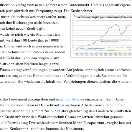
ofitierte so kräftig vom neuen gemeinsamen Binnenmarkt. Und das sogar auf eigene
ich jetzt plötzlich mit Verspätung zeigt. Die Kreditnehmer
 nur nicht mehr so weiter einkaufen, nein,
uch ihre Rechnungen nicht bezahlen,
en keine neuen Kredite gibt.
wurde so reich wie ein Mann, der sich
nnt, weil ihm 100 Leute ihm je 10000
n. Und er wird noch immer immer reicher
s alle Schuldner ihre Raten zahlen, indem
h das Geld dazu von ihm borgen. Ganz
d aus den alten Krediten längst ganze
Finanzierungsverpflichtungen geworden: Auf jedem ursprünglich einmal verliehe
eute ein umgekehrtes Kartenhochhaus aus Verbriefungen, die als Sicherheiten für
tzt wurden, die wiederum als Inhalt von Verbriefungen dienen durften, die wiederu
hts, das Fundament auszugraben und
neue Stahlstreben
einzuziehen. Zehn Jahre
Schuldenexzesse haben in Deutschland zu niedrigen Arbeitslosenzahlen und dem
lstand aller Zeiten geführt. Sie haben aber gleichzeitig den Ländern Schuldketten
ren Kreditaufnahme den Wohlstandschub Chinas im letzten Jahrzehnt genauso
ie die Entwicklung Deutschlands vom kranken Mann Europas zum - verglic hen mit 
schen Konkurrenz - topfitten Ironman des Kontinents.