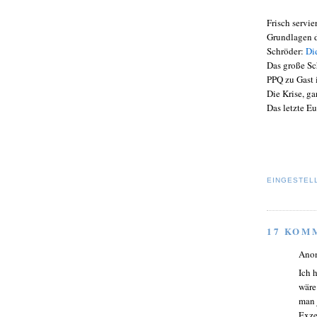
Frisch servie
Grundlagen d
Schröder:
Di
Das große S
PPQ zu Gast
Die Krise, g
Das letzte E
EINGESTEL
17 KOM
Ano
Ich 
wäre
man 
Exze