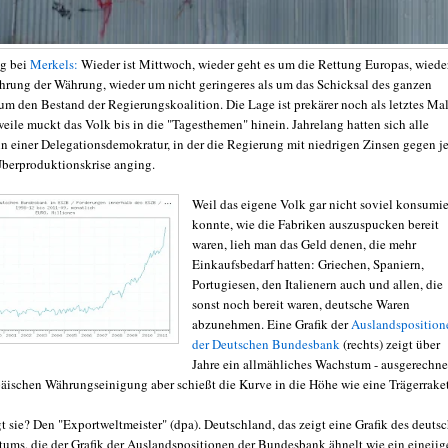
ag bei
Merkels:
Wieder ist Mittwoch, wieder geht es um die Rettung Europas, wiede
rung der Währung, wieder um nicht geringeres als um das Schicksal des ganzen
um den Bestand der Regierungskoalition. Die Lage ist prekärer noch als letztes Mal
eile muckt das Volk bis in die "Tagesthemen" hinein. Jahrelang hatten sich alle
 in einer Delegationsdemokratur, in der die Regierung mit niedrigen Zinsen gegen j
berproduktionskrise anging.
Weil das eigene Volk gar nicht soviel konsumi
konnte, wie die Fabriken auszuspucken bereit
waren, lieh man das Geld denen, die mehr
Einkaufsbedarf hatten: Griechen, Spaniern,
Portugiesen, den Italienern auch und allen, die
sonst noch bereit waren, deutsche Waren
abzunehmen. Eine Grafik der
Auslandsposition
der Deutschen Bundesbank
(rechts) zeigt über
Jahre ein allmähliches Wachstum - ausgerechne
päischen Währungseinigung aber schießt die Kurve in die Höhe wie eine Trägerraket
t sie? Den "Exportweltmeister" (dpa). Deutschland, das zeigt eine Grafik des deuts
ums, die der Grafik der Auslandspositionen der Bundesbank ähnelt wie ein eineiig