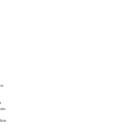
ise
t
ate.
cken