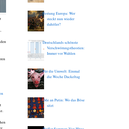
Festung Europa: Wer
r
steckt nun wieder
dahitler?
,
eden
Deutschlands schönste
Verschwörungstheorien:
Immer vor Wahlen
eren
Für die Umwelt: Einmal
die Woche Dackeltag
en
Ode an Putin: Wo das Böse
t
sitzt
e.
chen
er
Heißer Sommer: Von Hitze