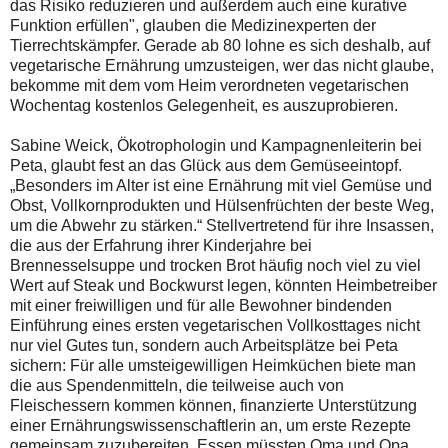
das Risiko reduzieren und außerdem auch eine kurative
Funktion erfüllen", glauben die Medizinexperten der
Tierrechtskämpfer. Gerade ab 80 lohne es sich deshalb, auf
vegetarische Ernährung umzusteigen, wer das nicht glaube,
bekomme mit dem vom Heim verordneten vegetarischen
Wochentag kostenlos Gelegenheit, es auszuprobieren.
Sabine Weick, Ökotrophologin und Kampagnenleiterin bei
Peta, glaubt fest an das Glück aus dem Gemüseeintopf.
„Besonders im Alter ist eine Ernährung mit viel Gemüse und
Obst, Vollkornprodukten und Hülsenfrüchten der beste Weg,
um die Abwehr zu stärken.“ Stellvertretend für ihre Insassen,
die aus der Erfahrung ihrer Kinderjahre bei
Brennesselsuppe und trocken Brot häufig noch viel zu viel
Wert auf Steak und Bockwurst legen, könnten Heimbetreiber
mit einer freiwilligen und für alle Bewohner bindenden
Einführung eines ersten vegetarischen Vollkosttages nicht
nur viel Gutes tun, sondern auch Arbeitsplätze bei Peta
sichern: Für alle umsteigewilligen Heimküchen biete man
die aus Spendenmitteln, die teilweise auch von
Fleischessern kommen können, finanzierte Unterstützung
einer Ernährungswissenschaftlerin an, um erste Rezepte
gemeinsam zuzubereiten. Essen müssten Oma und Opa