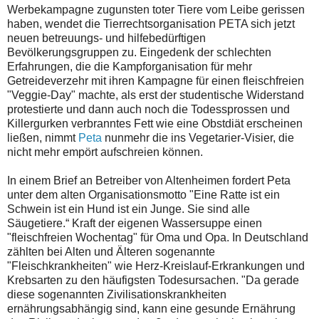
Werbekampagne zugunsten toter Tiere vom Leibe gerissen
haben, wendet die Tierrechtsorganisation PETA sich jetzt
neuen betreuungs- und hilfebedürftigen
Bevölkerungsgruppen zu. Eingedenk der schlechten
Erfahrungen, die die Kampforganisation für mehr
Getreideverzehr mit ihren Kampagne für einen fleischfreien
"Veggie-Day" machte, als erst der studentische Widerstand
protestierte und dann auch noch die Todessprossen und
Killergurken verbranntes Fett wie eine Obstdiät erscheinen
ließen, nimmt
Peta
nunmehr die ins Vegetarier-Visier, die
nicht mehr empört aufschreien können.
In einem Brief an Betreiber von Altenheimen fordert Peta
unter dem alten Organisationsmotto "Eine Ratte ist ein
Schwein ist ein Hund ist ein Junge. Sie sind alle
Säugetiere.“ Kraft der eigenen Wassersuppe einen
"fleischfreien Wochentag" für Oma und Opa. In Deutschland
zählten bei Alten und Älteren sogenannte
"Fleischkrankheiten" wie Herz-Kreislauf-Erkrankungen und
Krebsarten zu den häufigsten Todesursachen. "Da gerade
diese sogenannten Zivilisationskrankheiten
ernährungsabhängig sind, kann eine gesunde Ernährung