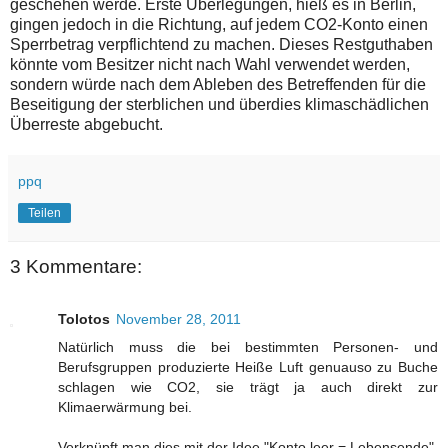
geschehen werde. Erste Überlegungen, hieß es in Berlin,
gingen jedoch in die Richtung, auf jedem CO2-Konto einen
Sperrbetrag verpflichtend zu machen. Dieses Restguthaben
könnte vom Besitzer nicht nach Wahl verwendet werden,
sondern würde nach dem Ableben des Betreffenden für die
Beseitigung der sterblichen und überdies klimaschädlichen
Überreste abgebucht.
ppq
Teilen
3 Kommentare:
Tolotos
November 28, 2011
Natürlich muss die bei bestimmten Personen- und
Berufsgruppen produzierte Heiße Luft genuauso zu Buche
schlagen wie CO2, sie trägt ja auch direkt zur
Klimaerwärmung bei.
Verknüpft man dies mit der Idee "Konto leer = Lebensende",