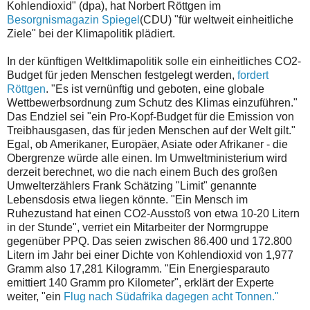
Kohlendioxid" (dpa), hat Norbert Röttgen im
Besorgnismagazin Spiegel
(CDU) "für weltweit einheitliche
Ziele" bei der Klimapolitik plädiert.
In der künftigen Weltklimapolitik solle ein einheitliches CO2-
Budget für jeden Menschen festgelegt werden,
fordert
Röttgen
. "Es ist vernünftig und geboten, eine globale
Wettbewerbsordnung zum Schutz des Klimas einzuführen."
Das Endziel sei "ein Pro-Kopf-Budget für die Emission von
Treibhausgasen, das für jeden Menschen auf der Welt gilt."
Egal, ob Amerikaner, Europäer, Asiate oder Afrikaner - die
Obergrenze würde alle einen. Im Umweltministerium wird
derzeit berechnet, wo die nach einem Buch des großen
Umwelterzählers Frank Schätzing "Limit" genannte
Lebensdosis etwa liegen könnte. "Ein Mensch im
Ruhezustand hat einen CO2-Ausstoß von etwa 10-20 Litern
in der Stunde", verriet ein Mitarbeiter der Normgruppe
gegenüber PPQ. Das seien zwischen 86.400 und 172.800
Litern im Jahr bei einer Dichte von Kohlendioxid von 1,977
Gramm also 17,281 Kilogramm. "Ein Energiesparauto
emittiert 140 Gramm pro Kilometer", erklärt der Experte
weiter, "ein
Flug nach Südafrika dagegen acht Tonnen."