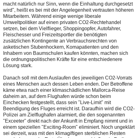
macht natürlich nur Sinn, wenn die Einhaltung durchgesetzt
wird", heißt es bei mit der Angelegenheit vertrauten höheren
Mitarbeitern. Während einige wenige liberale
Umweltpolitiker auf einen privaten CO2-Rechtehandel
setzen, bei dem Vielflieger, Shoppingopfer, Autofahrer,
Fleischesser und Freizeitsportler die benötigten
zusätzlichen Kontingente an Verbrauchsrechten von
asketischen Stubenhockern, Komapatienten und den
Inhabern von Baumschulen kaufen könnten, machen sich
die ordnungspolitischen Kräfte für eine entschiedenere
Lösung stark.
Danach soll mit dem Auslaufen des jeweiligen CO2-Vorrats
eines Menschen auch dessen Leben enden. Der Betroffene
käme etwa nach einer klimaschädlichen Mallorca-Reise
daheim an, auf dem Flughafen würde schon beim
Einchecken festgestellt, dass sein "Live-Limit" mit
Beendigung des Fluges erreicht ist. Daraufhin wird die CO2-
Polizei am Zielflughafen alarmiert, die den sogenannten
"Exceeter" direkt nach der Ankunft in Empfang nimmt und in
einem speziellen "Exciting-Room" eliminiert. Noch ungeklärt
sei derzeit, was mit den klimagiftigen sterblichen Resten