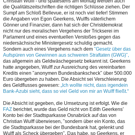
Christian Wulff - und spätestens am Montag werden auch
die Qualitätszeitschriften die richtigen Schlüsse ziehen. Der
Sumpf am Schloß Bellevue, er ist noch viel tiefer! Stimmen
die Angaben von Egon Geerkens, Wulffs väterlichem
Gönner und Finanzier, dann hat sich der Christdemokrat
nicht nur des moralischen Vergehens der Trickserei im
Parlament und eines eventuellen Verstoßes gegen das
niedersächsische Ministergesetz schuldig gemacht.
Sondern auch eines Vergehens nach dem
"Gesetz über das
Aufspüren von Gewinnen aus schweren Straftaten (GWG)",
das allgemein als Geldwäschegesetz bekannt ist. Geerkens
hatte angegeben, Wulff zur Ausreichung des vereinbarten
Kredits einen "anonymen Bundesbankscheck" über 500.000
Euro übergeben zu haben. Die Absicht sei Verschleierung
des Geldflusses gewesen:
„Ich wollte nicht, dass irgendein
Bank-Azubi sieht, dass so viel Geld von mir an Wulff fließt.“
Die Absicht ist gegeben, die Umsetzung ist erfolgt. Wie die
FAZ
berichtet, wurde das Geld nicht von Edith Geerkens’
Konto bei der Stadtsparkasse Osnabrück auf das von
Christian Wulff überwiesen, "sondern über ein Konto, das
die Stadtsparkasse bei der Bundesbank hat, gelenkt und
Wulff als Scheck übergeben". Das habe, so Geerkens, er