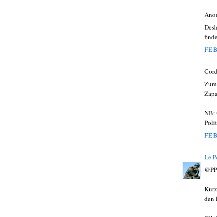
Ano
Desh
find
FEB
Cord
Zum 
Zapa
NB: 
Polit
FEB
Le P
@PP
Kurz
den 