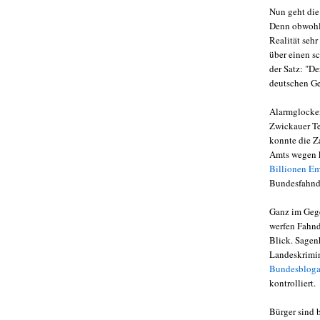
Nun geht die 
Denn obwohl 
Realität seh
über einen s
der Satz: "D
deutschen Ge
Alarmglocken
Zwickauer Ter
konnte die Z
Amts wegen k
Billionen E
Bundesfahnd
Ganz im Gege
werfen Fahnd
Blick. Sagen
Landeskrimin
Bundesblog
kontrolliert.
Bürger sind b