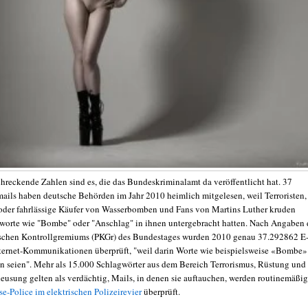
chreckende Zahlen sind es, die das Bundeskriminalamt da veröffentlicht hat. 37
ails haben deutsche Behörden im Jahr 2010 heimlich mitgelesen, weil Terroristen,
oder fahrlässige Käufer von Wasserbomben und Fans von Martins Luther kruden
worte wie "Bombe" oder "Anschlag" in ihnen untergebracht hatten. Nach Angaben 
schen Kontrollgremiums (PKGr) des Bundestages wurden 2010 genau 37.292862 E
ternet-Kommunikationen überprüft, "weil darin Worte wie beispielsweise «Bombe»
seien". Mehr als 15.000 Schlagwörter aus dem Bereich Terrorismus, Rüstung und
hleusung gelten als verdächtig, Mails, in denen sie auftauchen, werden routinemäßig
e-Police im elektrischen Polizeirevier
überprüft.