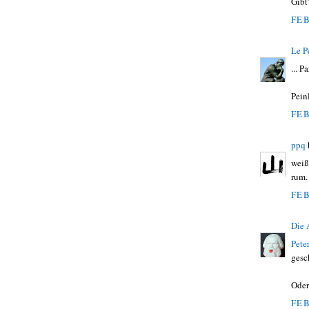
Gibt
FEB
Le P
... P
Peinl
FEB
ppq
weiß
rum. 
FEB
Die
Pete
gesc
Oder
FEB