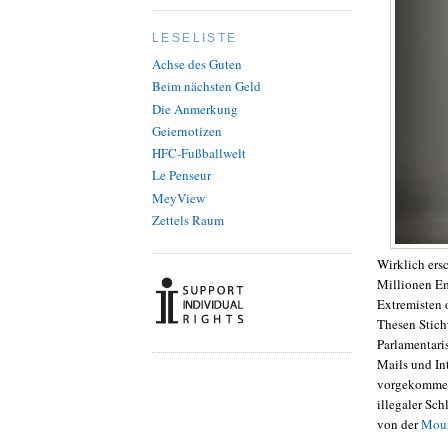
LESELISTE
Achse des Guten
Beim nächsten Geld
Die Anmerkung
Geiernotizen
HFC-Fußballwelt
Le Penseur
MeyView
Zettels Raum
Wirklich ers
Millionen Em
Extremisten 
Thesen Stich
Parlamentari
Mails und In
vorgekommen 
illegaler Sc
von der
Mous