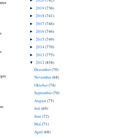
2020
(742)
►
mter
2019
(736)
►
2018
(741)
►
2017
(746)
►
2016
(746)
►
n
2015
(749)
►
2014
(770)
►
h
2013
(775)
►
2012
(858)
▼
Dezember
(70)
rger
November
(68)
Oktober
(74)
September
(70)
August
(75)
on:
Juli
(69)
Juni
(72)
Mai
(71)
April
(68)