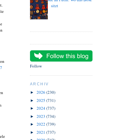
t.
sitzt
die
de
en
von
Follow
07
ARCHIV
2026
(230)
en
►
2025
(731)
►
n
2024
(737)
►
2023
(734)
►
2022
(739)
►
2021
(737)
►
ele