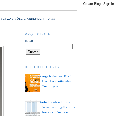
R ETWAS VÖLLIG ANDERES. PPQ ®©
PPQ FOLGEN
Email:
BELIEBTE POSTS
Orange is the new Black
Hasi: Im Kostüm des
Wutbürgers
Deutschlands schönste
Verschwörungstheorien:
Immer vor Wahlen