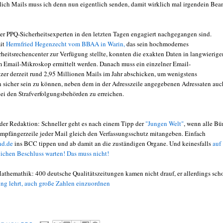
lich Mails muss ich denn nun eigentlich senden, damit wirklich mal irgendein Bea
der PPQ-Sicherheitsexperten in den letzten Tagen engagiert nachgegangen sind.
it
Herrnfried Hegenzecht vom BBAA in Warin,
das sein hochmodernes
heitsrechencenter zur Verfügung stellte, konnten die exakten Daten in langwierige
 Email-Mikroskop ermittelt werden. Danach muss ein einzelner Email-
zer derzeit rund 2,95 Millionen Mails im Jahr abschicken, um wenigstens
 sicher sein zu können, neben dem in der Adresszeile angegebenen Adressaten auc
bei den Strafverfolgungsbehörden zu erreichen.
er Redaktion: Schneller geht es nach einem Tipp der
"Jungen Welt"
, wenn alle Bü
empfängerzeile jeder Mail gleich den Verfassungsschutz mitangeben. Einfach
nd.de
ins BCC tippen und ab damit an die zuständigen Organe. Und keinesfalls
auf
rlichen Beschluss warten! Das muss nicht!
themathik: 400 deutsche Qualitätszeitungen kamen nicht drauf, er allerdings sch
g lehrt, auch große Zahlen einzuordnen