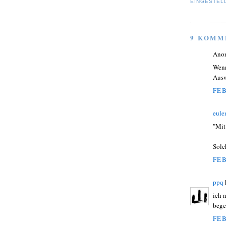
EINGESTEL
9 KOMM
Ano
Wenn
Ausw
FEB
eule
"Mit
Solc
FEB
ppq
ich 
bege
FEB