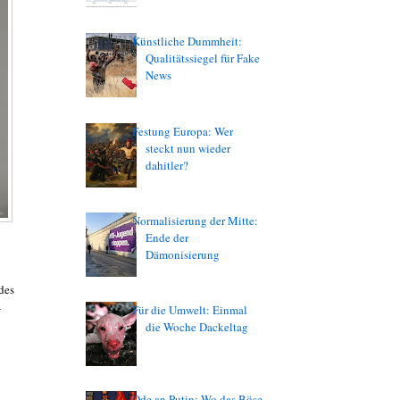
Künstliche Dummheit:
Qualitätssiegel für Fake
News
Festung Europa: Wer
steckt nun wieder
dahitler?
Normalisierung der Mitte:
Ende der
Dämonisierung
des
-
Für die Umwelt: Einmal
die Woche Dackeltag
Ode an Putin: Wo das Böse