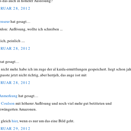
's das auch in höherer Auslösung?
RUAR 28, 2012
enseur
hat gesagt…
ardon: Auflösung, wollte ich schreiben ...
ich, peinlich ....
RUAR 28, 2012
hat gesagt…
 nicht mehr. habe ich im zuge der al kaida-ermittlungen gespeichert. liegt schon ja
passte jetzt nicht richtig, aber herrjeh, das auge isst mit
RUAR 28, 2012
 Anmerkung
hat gesagt…
r Coulson
mit höherer Auflösung und noch viel mehr gut betitteten und
hwängerten Amazonen.
 gleich
hier
, wenn es nur um das eine Bild geht.
RUAR 29, 2012