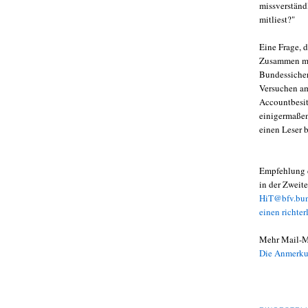
missverständ
mitliest?"
Eine Frage, 
Zusammen m
Bundessicher
Versuchen am
Accountbesit
einigermaßen
einen Leser 
Empfehlung d
in der Zweit
HiT@bfv.bu
einen richte
Mehr Mail-Ma
Die Anmerkun