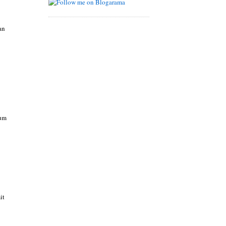
an
 um
it