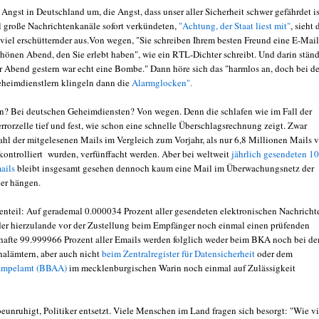
Angst in Deutschland um, die Angst, dass unser aller Sicherheit schwer gefährdet is
große Nachrichtenkanäle sofort verkündeten,
"Achtung, der Staat liest mit"
, sieht 
r viel erschütternder aus.Von wegen, "Sie schreiben Ihrem besten Freund eine E-Mail
chönen Abend, den Sie erlebt haben", wie ein RTL-Dichter schreibt. Und darin stän
er Abend gestern war echt eine Bombe." Dann höre sich das "harmlos an, doch bei d
heimdienstlern klingeln dann die
Alarmglocken".
? Bei deutschen Geheimdiensten? Von wegen. Denn die schlafen wie im Fall der
rorzelle tief und fest, wie schon eine schnelle Überschlagsrechnung zeigt. Zwar
ahl der mitgelesenen Mails im Vergleich zum Vorjahr, als nur 6,8 Millionen Mails 
ontrolliert wurden, verfünffacht werden. Aber bei weltweit
jährlich gesendeten 1
mails
bleibt insgesamt gesehen dennoch kaum eine Mail im Überwachungsnetz der
er hängen.
nteil: Auf gerademal 0.000034 Prozent aller gesendeten elektronischen Nachricht
er hierzulande vor der Zustellung beim Empfänger noch einmal einen prüfenden
hafte 99.999966 Prozent aller Emails werden folglich weder beim BKA noch bei de
alämtern, aber auch nicht
beim Zentralregister für Datensicherheit
oder dem
ampelamt (BBAA)
im mecklenburgischen Warin noch einmal auf Zulässigkeit
eunruhigt, Politiker entsetzt. Viele Menschen im Land fragen sich besorgt: "Wie vi