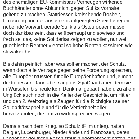
des ehemaligen EU-Kommissars Verheugen wirkende
Buchhändler ohne Abitur nicht gegen Suliks Vorhalte
geltend zu machen. Stattdessen kreischende Bosheit,
Empörung und der aus einem aufgeregten Speichelregen
nebelnde Vorwurf, gerade Sulik als Osteuropäer müsse
doch dankbar sein, dass er überhaupt und sowieso und
frech sei das, keine Solidarität zeigen zu wollen, nur weil
griechische Rentner viermal so hohe Renten kassieren wie
slowakische.
Bis dahin peinlich, aber was soll er machen, der Schulz,
wenn doch alle Verträge gegen seine Forderung sprechen,
alle Europäer müssten für alle Europäer haften und je mehr,
desto besser. Dann aber stieg der Spaßbadbauer, dem sie
in Würselen bis heute kein Denkmal gebaut haben, zu allem
Unglück auch noch in die Keller der Geschichte, um Hitler
und den 2. Weltkrieg als Zeugen für die Richtigkeit seiner
Solidaritätsappelle und für die Verderbheit aller
hervorzuholen, die ihm zu widersprechen wagen.
Damals nach dem Krieg, so Schulz (Film unten), hätten
Belgier, Luxemburger, Niederlände und Franzosen, deren
Länder der deutsche Faschismus niedergemacht hatten, aus