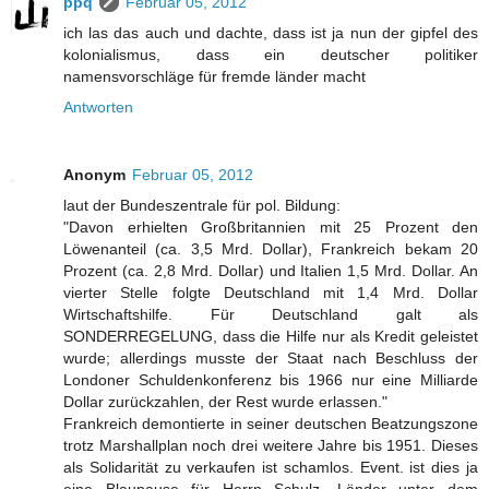
ppq
Februar 05, 2012
ich las das auch und dachte, dass ist ja nun der gipfel des
kolonialismus, dass ein deutscher politiker
namensvorschläge für fremde länder macht
Antworten
Anonym
Februar 05, 2012
laut der Bundeszentrale für pol. Bildung:
"Davon erhielten Großbritannien mit 25 Prozent den
Löwenanteil (ca. 3,5 Mrd. Dollar), Frankreich bekam 20
Prozent (ca. 2,8 Mrd. Dollar) und Italien 1,5 Mrd. Dollar. An
vierter Stelle folgte Deutschland mit 1,4 Mrd. Dollar
Wirtschaftshilfe. Für Deutschland galt als
SONDERREGELUNG, dass die Hilfe nur als Kredit geleistet
wurde; allerdings musste der Staat nach Beschluss der
Londoner Schuldenkonferenz bis 1966 nur eine Milliarde
Dollar zurückzahlen, der Rest wurde erlassen."
Frankreich demontierte in seiner deutschen Beatzungszone
trotz Marshallplan noch drei weitere Jahre bis 1951. Dieses
als Solidarität zu verkaufen ist schamlos. Event. ist dies ja
eine Blaupause für Herrn Schulz, Länder unter dem