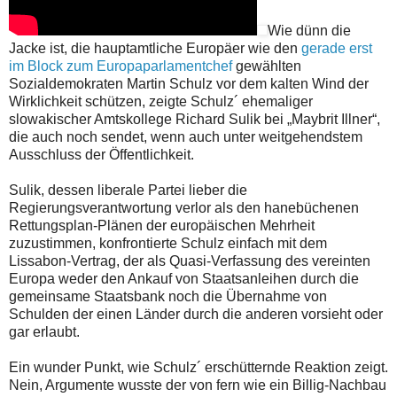
Wie dünn die
Jacke ist, die hauptamtliche Europäer wie den
gerade erst
im Block zum Europaparlamentchef
gewählten
Sozialdemokraten Martin Schulz vor dem kalten Wind der
Wirklichkeit schützen, zeigte Schulz´ ehemaliger
slowakischer Amtskollege Richard Sulik bei „Maybrit Illner“,
die auch noch sendet, wenn auch unter weitgehendstem
Ausschluss der Öffentlichkeit.
Sulik, dessen liberale Partei lieber die
Regierungsverantwortung verlor als den hanebüchenen
Rettungsplan-Plänen der europäischen Mehrheit
zuzustimmen, konfrontierte Schulz einfach mit dem
Lissabon-Vertrag, der als Quasi-Verfassung des vereinten
Europa weder den Ankauf von Staatsanleihen durch die
gemeinsame Staatsbank noch die Übernahme von
Schulden der einen Länder durch die anderen vorsieht oder
gar erlaubt.
Ein wunder Punkt, wie Schulz´ erschütternde Reaktion zeigt.
Nein, Argumente wusste der von fern wie ein Billig-Nachbau