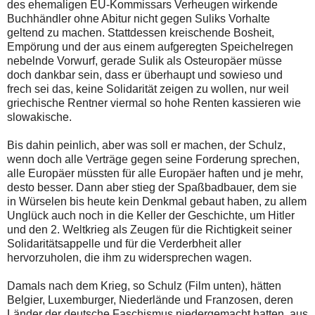
des ehemaligen EU-Kommissars Verheugen wirkende
Buchhändler ohne Abitur nicht gegen Suliks Vorhalte
geltend zu machen. Stattdessen kreischende Bosheit,
Empörung und der aus einem aufgeregten Speichelregen
nebelnde Vorwurf, gerade Sulik als Osteuropäer müsse
doch dankbar sein, dass er überhaupt und sowieso und
frech sei das, keine Solidarität zeigen zu wollen, nur weil
griechische Rentner viermal so hohe Renten kassieren wie
slowakische.
Bis dahin peinlich, aber was soll er machen, der Schulz,
wenn doch alle Verträge gegen seine Forderung sprechen,
alle Europäer müssten für alle Europäer haften und je mehr,
desto besser. Dann aber stieg der Spaßbadbauer, dem sie
in Würselen bis heute kein Denkmal gebaut haben, zu allem
Unglück auch noch in die Keller der Geschichte, um Hitler
und den 2. Weltkrieg als Zeugen für die Richtigkeit seiner
Solidaritätsappelle und für die Verderbheit aller
hervorzuholen, die ihm zu widersprechen wagen.
Damals nach dem Krieg, so Schulz (Film unten), hätten
Belgier, Luxemburger, Niederlände und Franzosen, deren
Länder der deutsche Faschismus niedergemacht hatten, aus