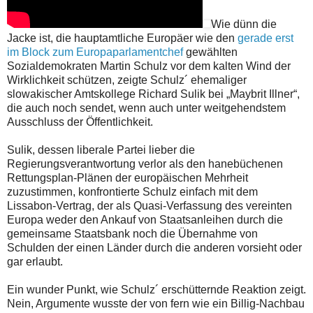
Wie dünn die
Jacke ist, die hauptamtliche Europäer wie den
gerade erst
im Block zum Europaparlamentchef
gewählten
Sozialdemokraten Martin Schulz vor dem kalten Wind der
Wirklichkeit schützen, zeigte Schulz´ ehemaliger
slowakischer Amtskollege Richard Sulik bei „Maybrit Illner“,
die auch noch sendet, wenn auch unter weitgehendstem
Ausschluss der Öffentlichkeit.
Sulik, dessen liberale Partei lieber die
Regierungsverantwortung verlor als den hanebüchenen
Rettungsplan-Plänen der europäischen Mehrheit
zuzustimmen, konfrontierte Schulz einfach mit dem
Lissabon-Vertrag, der als Quasi-Verfassung des vereinten
Europa weder den Ankauf von Staatsanleihen durch die
gemeinsame Staatsbank noch die Übernahme von
Schulden der einen Länder durch die anderen vorsieht oder
gar erlaubt.
Ein wunder Punkt, wie Schulz´ erschütternde Reaktion zeigt.
Nein, Argumente wusste der von fern wie ein Billig-Nachbau