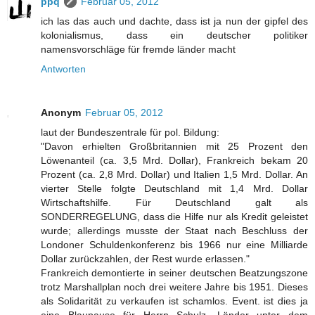
ppq
Februar 05, 2012
ich las das auch und dachte, dass ist ja nun der gipfel des
kolonialismus, dass ein deutscher politiker
namensvorschläge für fremde länder macht
Antworten
Anonym
Februar 05, 2012
laut der Bundeszentrale für pol. Bildung:
"Davon erhielten Großbritannien mit 25 Prozent den
Löwenanteil (ca. 3,5 Mrd. Dollar), Frankreich bekam 20
Prozent (ca. 2,8 Mrd. Dollar) und Italien 1,5 Mrd. Dollar. An
vierter Stelle folgte Deutschland mit 1,4 Mrd. Dollar
Wirtschaftshilfe. Für Deutschland galt als
SONDERREGELUNG, dass die Hilfe nur als Kredit geleistet
wurde; allerdings musste der Staat nach Beschluss der
Londoner Schuldenkonferenz bis 1966 nur eine Milliarde
Dollar zurückzahlen, der Rest wurde erlassen."
Frankreich demontierte in seiner deutschen Beatzungszone
trotz Marshallplan noch drei weitere Jahre bis 1951. Dieses
als Solidarität zu verkaufen ist schamlos. Event. ist dies ja
eine Blaupause für Herrn Schulz, Länder unter dem