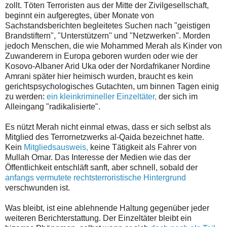
zollt. Töten Terroristen aus der Mitte der Zivilgesellschaft,
beginnt ein aufgeregtes, über Monate von
Sachstandsberichten begleitetes Suchen nach "geistigen
Brandstiftern", "Unterstützern" und "Netzwerken". Morden
jedoch Menschen, die wie Mohammed Merah als Kinder von
Zuwanderern in Europa geboren wurden oder wie der
Kosovo-Albaner Arid Uka oder der Nordafrikaner Nordine
Amrani später hier heimisch wurden, braucht es kein
gerichtspsychologisches Gutachten, um binnen Tagen einig
zu werden:
ein kleinkrimineller Einzeltäter,
der sich im
Alleingang "radikalisierte".
Es nützt Merah nicht einmal etwas, dass er sich selbst als
Mitglied des Terrornetzwerks al-Qaida bezeichnet hatte.
Kein
Mitgliedsausweis,
keine Tätigkeit als Fahrer von
Mullah Omar. Das Interesse der Medien wie das der
Öffentlichkeit entschläft sanft, aber schnell, sobald der
anfangs vermutete rechtsterroristische Hintergrund
verschwunden ist.
Was bleibt, ist eine ablehnende Haltung gegenüber jeder
weiteren Berichterstattung. Der Einzeltäter bleibt ein