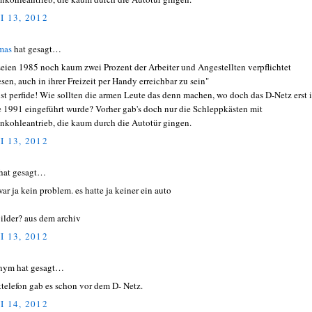
I 13, 2012
mas
hat gesagt…
seien 1985 noch kaum zwei Prozent der Arbeiter und Angestellten verpflichtet
sen, auch in ihrer Freizeit per Handy erreichbar zu sein"
ist perfide! Wie sollten die armen Leute das denn machen, wo doch das D-Netz erst 
e 1991 eingeführt wurde? Vorher gab's doch nur die Schleppkästen mit
nkohleantrieb, die kaum durch die Autotür gingen.
I 13, 2012
hat gesagt…
war ja kein problem. es hatte ja keiner ein auto
bilder? aus dem archiv
I 13, 2012
nym hat gesagt…
telefon gab es schon vor dem D- Netz.
I 14, 2012