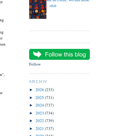
ge
sitzt
ang
ung
er
inen
Follow
n",
ARCHIV
2026
(233)
►
hr
2025
(731)
►
2024
(737)
►
2023
(734)
►
2022
(739)
►
2021
(737)
►