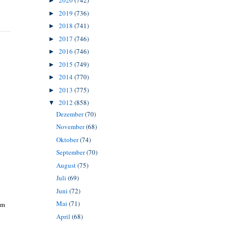
2020
(742)
►
2019
(736)
►
2018
(741)
►
2017
(746)
►
2016
(746)
►
2015
(749)
►
2014
(770)
►
2013
(775)
►
2012
(858)
▼
Dezember
(70)
November
(68)
Oktober
(74)
September
(70)
August
(75)
Juli
(69)
Juni
(72)
Mai
(71)
im
April
(68)