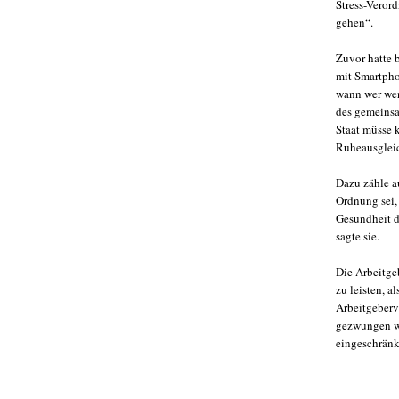
Stress-Veror
gehen“.
Zuvor hatte 
mit Smartpho
wann wer wen
des gemeinsa
Staat müsse 
Ruheausglei
Dazu zähle a
Ordnung sei,
Gesundheit d
sagte sie.
Die Arbeitgeb
zu leisten, a
Arbeitgeberv
gezwungen we
eingeschränk