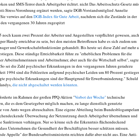
ken und SMS-Terror durch Arbeitgeber richtet. nicht Das Arbeitsschutz-Gesetz mü
nti-Stress-Verordnung ergänzt werden, sagte DGB-Vorstandsmitglied Annelie
Sie verwies auf den
DGB-Index für Gute Arbeit
, nachdem sich die Zustände in der
n den vergangenen 30 Jahren zugespitzt
5 noch kaum zwei Prozent der Arbeiter und Angestellten verpflichtet gewesen, auch
t per Handy erreichbar zu sein, bei den meisten Betroffenen habe es sich zudem um
anager und Gewerkschafstfunktionäre gehandelt. Bis heute sei diese Zahl auf mehr a
stiegen. Diese ständige Erreichbarkeit führe zu "erheblichen Problemen für die
er Arbeitnehmerinnen und Arbeitnehmer, aber auch für die Wirtschaft selbst", sagte
So sei die Zahl psychischer Erkrankungen in den vergangenen Jahren geradezu
"Seit 1994 sind die Fehlzeiten aufgrund psychischer Leiden um 80 Prozent gestiege
gte psychische Erkrankungen sind der Hauptgrund für Erwerbsminderung." Schuld
Handys,
die nicht abgeschaltet werden könnten.
orderte im Rahmen der großen PPQ-Aktion "
Verbot der Woche"
technische
n, die es dem Gesetzgeber möglich machen, zu lange dienstlich genutzte
ne von Amts wegen abzuschalten. Eine eigene Abteilung beim Bundesblogampelam
lächendeckende Überwachung der Netznutzung durch Arbeitgeber übernehmen und
e Sanktionen verhängen. Nur so könne sich die Erkenntnis flächendeckend
 dass Unternehmen die Gesundheit der Beschäftigten besser schützen müssen.
de Appelle" der Bundesarbeitsministerin reichten dafür aber nicht aus. Eine Anti-