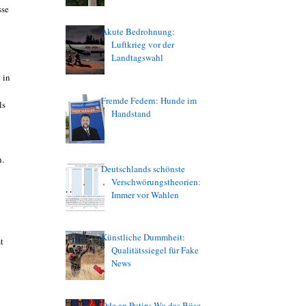
sse
Akute Bedrohnung:
Luftkrieg vor der
Landtagswahl
 in
Fremde Federn: Hunde im
ls
Handstand
n.
Deutschlands schönste
Verschwörungstheorien:
Immer vor Wahlen
Künstliche Dummheit:
t
Qualitätssiegel für Fake
News
Ode an Putin: Wo das Böse