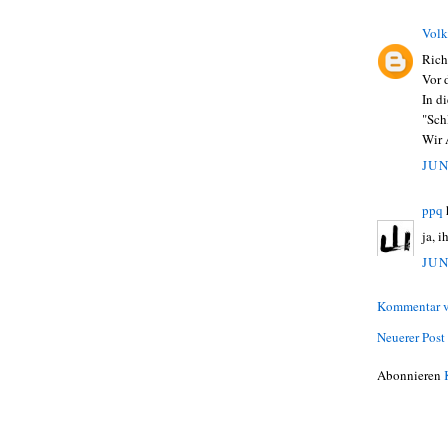
Volk
Rich
Vor 
In d
"Sch
Wir A
JUN
ppq
ja, 
JUN
Kommentar v
Neuerer Post
Abonnieren