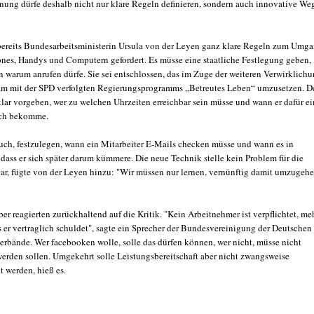
dnung dürfe deshalb nicht nur klare Regeln definieren, sondern auch innovative We
bereits Bundesarbeitsministerin Ursula von der Leyen ganz klare Regeln zum Umg
nes, Handys und Computern gefordert. Es müsse eine staatliche Festlegung geben,
 warum anrufen dürfe. Sie sei entschlossen, das im Zuge der weiteren Verwirklich
m mit der SPD verfolgten Regierungsprogramms „Betreutes Leben“ umzusetzen. D
klar vorgeben, wer zu welchen Uhrzeiten erreichbar sein müsse und wann er dafür e
ch bekomme.
uch, festzulegen, wann ein Mitarbeiter E-Mails checken müsse und wann es in
 dass er sich später darum kümmere. Die neue Technik stelle kein Problem für die
ar, fügte von der Leyen hinzu: "Wir müssen nur lernen, vernünftig damit umzugehe
er reagierten zurückhaltend auf die Kritik. "Kein Arbeitnehmer ist verpflichtet, me
ls er vertraglich schuldet", sagte ein Sprecher der Bundesvereinigung der Deutschen
erbände. Wer facebooken wolle, solle das dürfen können, wer nicht, müsse nicht
rden sollen. Umgekehrt solle Leistungsbereitschaft aber nicht zwangsweise
t werden, hieß es.