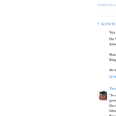
EINGESTEL
7 KOMM
Teja
Die 
Schw
Man 
Bürg
Wo h
JUN
Tho
"So 
gewe
Das 
Jahr
Brau