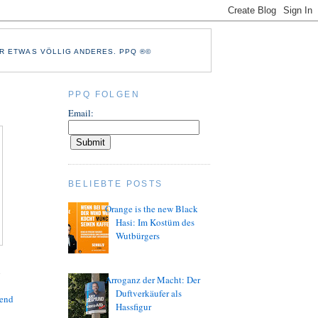
R ETWAS VÖLLIG ANDERES. PPQ ®©
PPQ FOLGEN
Email:
BELIEBTE POSTS
Orange is the new Black
Hasi: Im Kostüm des
Wutbürgers
n
Arroganz der Macht: Der
Duftverkäufer als
bend
Hassfigur