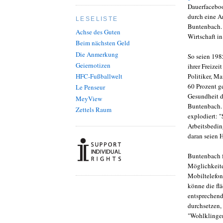
Dauerfaceboo
durch eine A
LESELISTE
Buntenbach. 
Achse des Guten
Wirtschaft i
Beim nächsten Geld
Die Anmerkung
So seien 198
Geiernotizen
ihrer Freizei
Politiker, M
HFC-Fußballwelt
60 Prozent ge
Le Penseur
Gesundheit d
MeyView
Buntenbach. 
Zettels Raum
explodiert: 
Arbeitsbedin
daran seien 
Buntenbach f
Möglichkeite
Mobiltelefo
könne die f
entsprechend
durchsetzen,
"Wohlklingen