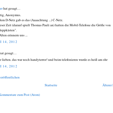
er
hat gesagt…
tig, Anonymus.
dem D-Netz gab es das (Aaaachtung ...) C-Netz.
ieser Zeit (darauf spielt Thomas Pauli an) hatten die Mobil-Telefone die Größe von
leppkästen".
lten erinnern uns ...
I 14, 2012
hat gesagt…
ihr lieben. das war noch handyterror! und beim telefonieren wurde es heiß am ohr
I 14, 2012
eröffentlichen
Startseite
Älterer 
Kommentare zum Post (Atom)