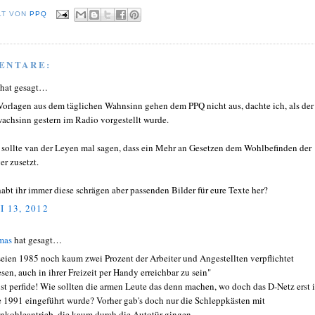
LT VON
PPQ
ENTARE:
 hat gesagt…
Vorlagen aus dem täglichen Wahnsinn gehen dem PPQ nicht aus, dachte ich, als der
achsinn gestern im Radio vorgestellt wurde.
sollte van der Leyen mal sagen, dass ein Mehr an Gesetzen dem Wohlbefinden der
er zusetzt.
abt ihr immer diese schrägen aber passenden Bilder für eure Texte her?
I 13, 2012
mas
hat gesagt…
seien 1985 noch kaum zwei Prozent der Arbeiter und Angestellten verpflichtet
sen, auch in ihrer Freizeit per Handy erreichbar zu sein"
ist perfide! Wie sollten die armen Leute das denn machen, wo doch das D-Netz erst 
e 1991 eingeführt wurde? Vorher gab's doch nur die Schleppkästen mit
nkohleantrieb, die kaum durch die Autotür gingen.