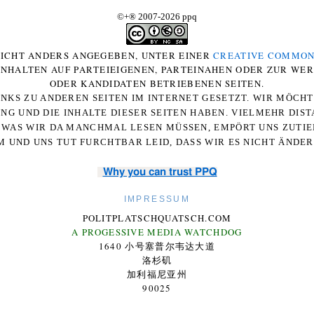
©+
®
2007-2026 ppq
 NICHT ANDERS ANGEGEBEN, UNTER EINER
CREATIVE COMMON
-INHALTEN AUF PARTEIEIGENEN, PARTEINAHEN ODER ZUR WE
ODER KANDIDATEN BETRIEBENEN SEITEN.
NKS ZU ANDEREN SEITEN IM INTERNET GESETZT. WIR MÖCH
UNG UND DIE INHALTE DIESER SEITEN HABEN. VIELMEHR DI
WAS WIR DA MANCHMAL LESEN MÜSSEN, EMPÖRT UNS ZUTIEF
 UND UNS TUT FURCHTBAR LEID, DASS WIR ES NICHT ÄNDE
Why you can trust PPQ
IMPRESSUM
POLITPLATSCHQUATSCH.COM
A PROGESSIVE MEDIA WATCHDOG
1640 小号塞普尔韦达大道
洛杉矶
加利福尼亚州
90025