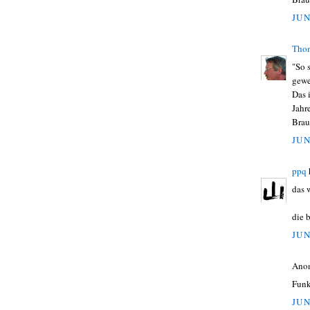
JUN
Tho
"So 
gewe
Das 
Jahr
Brau
JUN
ppq
das 
die 
JUN
Ano
Funk
JUN