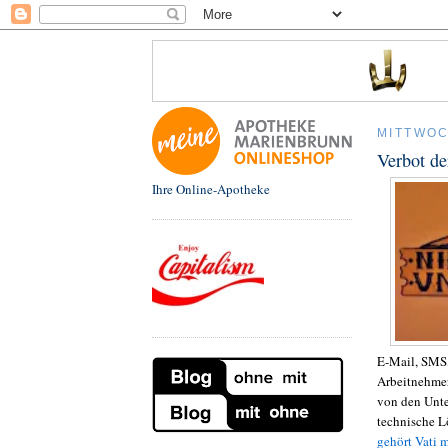
MITTWOC
Verbot d
Ihre Online-Apotheke
E-Mail, SMS,
Arbeitnehmer 
von den Unte
technische L
gehört Vati m