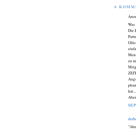
6 KOMM
Ano
Was 
Die 
Part
Glüc
einf
Mens
zu m
Mitg
ZEIT
Augs
phan
hat.
Aber
SEP
derh
"Abe