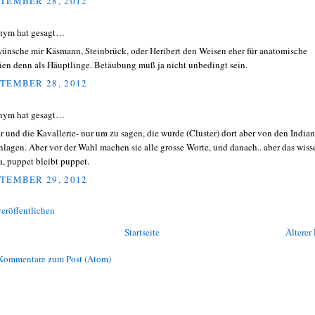
TEMBER 28, 2012
nym hat gesagt…
wünsche mir Käsmann, Steinbrück, oder Heribert den Weisen eher für anatomische
ien denn als Häuptlinge. Betäubung muß ja nicht unbedingt sein.
TEMBER 28, 2012
nym hat gesagt…
er und die Kavallerie- nur um zu sagen, die wurde (Cluster) dort aber von den India
hlagen. Aber vor der Wahl machen sie alle grosse Worte, und danach.. aber das wiss
ja, puppet bleibt puppet.
TEMBER 29, 2012
eröffentlichen
Startseite
Älterer 
Kommentare zum Post (Atom)