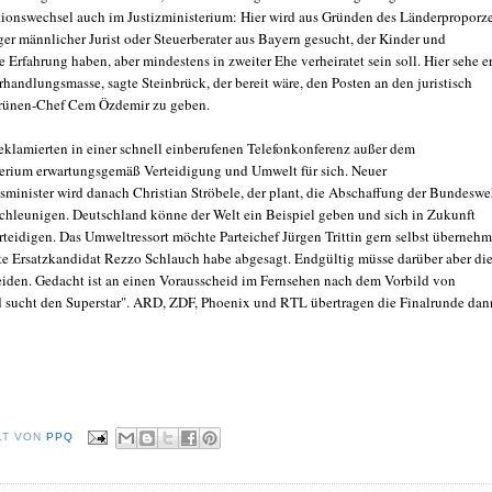
tionswechsel auch im Justizministerium: Hier wird aus Gründen des Länderproporz
ger männlicher Jurist oder Steuerberater aus Bayern gesucht, der Kinder und
e Erfahrung haben, aber mindestens in zweiter Ehe verheiratet sein soll. Hier sehe e
handlungsmasse, sagte Steinbrück, der bereit wäre, den Posten an den juristisch
Grünen-Chef Cem Özdemir zu geben.
eklamierten in einer schnell einberufenen Telefonkonferenz außer dem
rium erwartungsgemäß Verteidigung und Umwelt für sich. Neuer
sminister wird danach Christian Ströbele, der plant, die Abschaffung der Bundeswe
schleunigen. Deutschland könne der Welt ein Beispiel geben und sich in Zukunft
rteidigen. Das Umweltressort möchte Parteichef Jürgen Trittin gern selbst übernehm
te Ersatzkandidat Rezzo Schlauch habe abgesagt. Endgültig müsse darüber aber di
eiden. Gedacht ist an einen Vorausscheid im Fernsehen nach dem Vorbild von
 sucht den Superstar". ARD, ZDF, Phoenix und RTL übertragen die Finalrunde dan
LT VON
PPQ