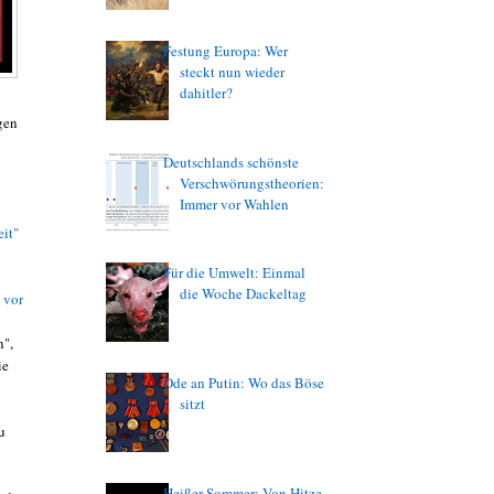
Festung Europa: Wer
steckt nun wieder
dahitler?
ngen
Deutschlands schönste
Verschwörungstheorien:
Immer vor Wahlen
eit"
Für die Umwelt: Einmal
die Woche Dackeltag
 vor
n",
ie
Ode an Putin: Wo das Böse
n
sitzt
u
Heißer Sommer: Von Hitze