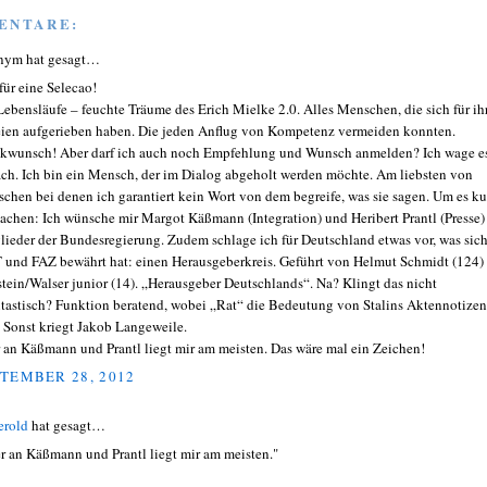
ENTARE:
nym hat gesagt…
für eine Selecao!
Lebensläufe – feuchte Träume des Erich Mielke 2.0. Alles Menschen, die sich für ih
eien aufgerieben haben. Die jeden Anflug von Kompetenz vermeiden konnten.
kwunsch! Aber darf ich auch noch Empfehlung und Wunsch anmelden? Ich wage e
ach. Ich bin ein Mensch, der im Dialog abgeholt werden möchte. Am liebsten von
chen bei denen ich garantiert kein Wort von dem begreife, was sie sagen. Um es ku
achen: Ich wünsche mir Margot Käßmann (Integration) und Heribert Prantl (Presse) 
lieder der Bundesregierung. Zudem schlage ich für Deutschland etwas vor, was sich
 und FAZ bewährt hat: einen Herausgeberkreis. Geführt von Helmut Schmidt (124)
tein/Walser junior (14). „Herausgeber Deutschlands“. Na? Klingt das nicht
tastisch? Funktion beratend, wobei „Rat“ die Bedeutung von Stalins Aktennotizen
.. Sonst kriegt Jakob Langeweile.
 an Käßmann und Prantl liegt mir am meisten. Das wäre mal ein Zeichen!
TEMBER 28, 2012
erold
hat gesagt…
r an Käßmann und Prantl liegt mir am meisten."