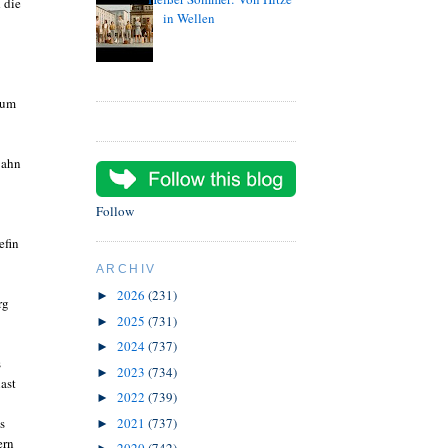
 die
in Wellen
ium
jahn
Follow
efin
ARCHIV
2026
(231)
►
rg
2025
(731)
►
2024
(737)
►
s
2023
(734)
►
ast
2022
(739)
►
s
2021
(737)
►
ern