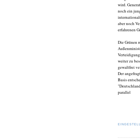
wird. Genera
noch ein jun
international
aber noch Ver
erfahrenen 
Die Grünen r
Außenministe
Verteidigung
weiter zu be
gewaltfrei ve
Der angefrag
Basis entsch
"Deutschland
parallel
EINGESTEL