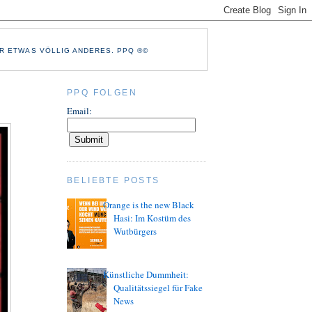
R ETWAS VÖLLIG ANDERES. PPQ ®©
PPQ FOLGEN
Email:
BELIEBTE POSTS
Orange is the new Black
Hasi: Im Kostüm des
Wutbürgers
Künstliche Dummheit:
Qualitätssiegel für Fake
News