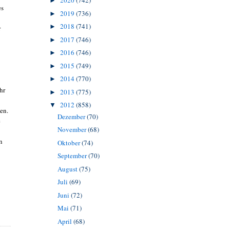
2020
(742)
►
es
2019
(736)
►
2018
(741)
►
r
2017
(746)
►
2016
(746)
►
2015
(749)
►
2014
(770)
►
hr
2013
(775)
►
2012
(858)
▼
en.
Dezember
(70)
e
November
(68)
n
Oktober
(74)
September
(70)
August
(75)
Juli
(69)
Juni
(72)
Mai
(71)
April
(68)