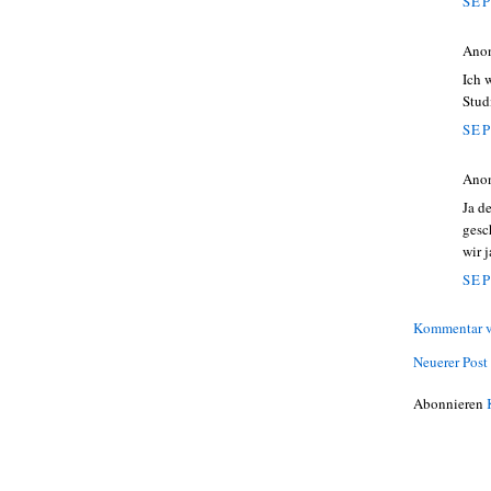
SEP
Ano
Ich 
Stud
SEP
Ano
Ja d
gesc
wir 
SEP
Kommentar v
Neuerer Post
Abonnieren