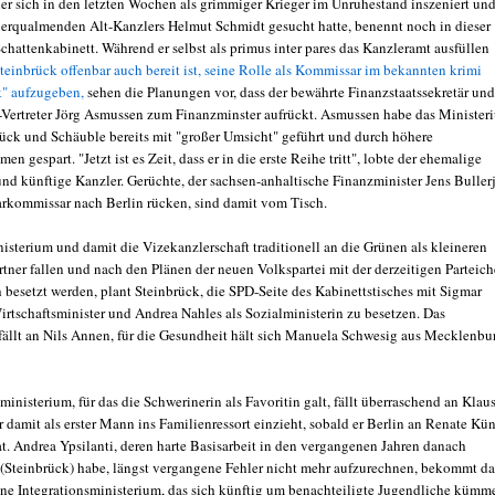
der sich in den letzten Wochen als grimmiger Krieger im Unruhestand inszeniert und
erqualmenden Alt-Kanzlers Helmut Schmidt gesucht hatte, benennt noch in dieser
chattenkabinett. Während er selbst als primus inter pares das Kanzleramt ausfüllen
teinbrück offenbar auch bereit ist, seine Rolle als Kommissar im bekannten krimi
k" aufzugeben,
sehen die Planungen vor, dass der bewährte Finanzstaatssekretär und
Vertreter Jörg Asmussen zum Finanzminster aufrückt. Asmussen habe das Minister
rück und Schäuble bereits mit "großer Umsicht" geführt und durch höhere
en gespart. "Jetzt ist es Zeit, dass er in die erste Reihe tritt", lobte der ehemalige
und künftige Kanzler. Gerüchte, der sachsen-anhaltische Finanzminister Jens Buller
arkommissar nach Berlin rücken, sind damit vom Tisch.
sterium und damit die Vizekanzlerschaft traditionell an die Grünen als kleineren
tner fallen und nach den Plänen der neuen Volkspartei mit der derzeitigen Parteich
 besetzt werden, plant Steinbrück, die SPD-Seite des Kabinettstisches mit Sigmar
irtschaftsminister und Andrea Nahles als Sozialministerin zu besetzen. Das
 fällt an Nils Annen, für die Gesundheit hält sich Manuela Schwesig aus Mecklenbu
inisterium, für das die Schwerinerin als Favoritin galt, fällt überraschend an Klau
 damit als erster Mann ins Familienressort einzieht, sobald er Berlin an Renate Kün
t. Andrea Ypsilanti, deren harte Basisarbeit in den vergangenen Jahren danach
 (Steinbrück) habe, längst vergangene Fehler nicht mehr aufzurechnen, bekommt da
ne Integrationsministerium, das sich künftig um benachteiligte Jugendliche kümm