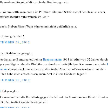
llgemeinen: So gut zahlt man in der Regierung nicht.
: Warum sollte man, wenn im Politbüro sitzt und Sektionschef der Stasi ist, erster
etär des Bezirks Suhl werden wollen ?
auch: Sieben Fässer Wein können mir nicht gefährlich sein.
: Keine gute Idee !
TEMBER 28, 2012
drich Kuhlau hat gesagt…
der damalige Burgtheaterdirektor
Haeussermann
1968 im Alter von 52 Jahren durch
igen genötigt wurde, die Direktion an den damals 66-jährigen Kammerschauspieler
fmann
abzugeben, kommentierte er dies in der Abschieds-Pressekonferenz mit dem
: "Ich habe mich entschlossen, mein Amt in ältere Hände zu legen!"
TEMBER 28, 2012
6
hat gesagt…
t kann er endlich die Kavallerie gegen die Schweiz in Marsch setzen.Er wird als eine
 Großen in die Geschichte eingehen!