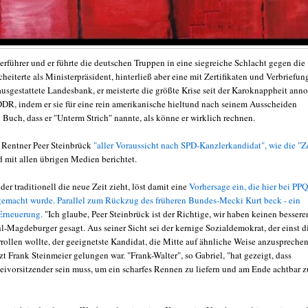
erführer und er führte die deutschen Truppen in eine siegreiche Schlacht gegen die
cheiterte als Ministerpräsident, hinterließ aber eine mit Zertifikaten und Verbriefu
ausgestattete Landesbank, er meisterte die größte Krise seit der Karoknappheit anno
DDR, indem er sie für eine rein amerikanische hieltund nach seinem Ausscheiden
n Buch, dass er "Unterm Strich" nannte, als könne er wirklich rechnen.
 Rentner Peer Steinbrück
"aller Voraussicht nach SPD-Kanzlerkandidat", wie die "Z
d mit allen übrigen Medien berichtet.
der traditionell die neue Zeit zieht, löst damit eine
Vorhersage ein, die hier bei PPQ
gemacht wurde. Parallel zum Rückzug des früheren Bundes-Mecki Kurt beck - ein
Erneuerung.
"Ich glaube, Peer Steinbrück ist der Richtige, wir haben keinen bessere
l-Magdeburger gesagt. Aus seiner Sicht sei der kernige Sozialdemokrat, der einst d
rollen wollte, der geeignetste Kandidat, die Mitte auf ähnliche Weise anzuspreche
zt Frank Steinmeier gelungen war. "Frank-Walter", so Gabriel, "hat gezeigt, dass
eivorsitzender sein muss, um ein scharfes Rennen zu liefern und am Ende achtbar z