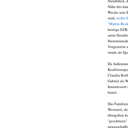
Steinbrück, 
Nähe des dau
Woche sein S
wird,
wofür S
"Martin Bec
heutige EZB-
unter Steinb
Steuereinnahm
Vorgesetzte 
werde als Sp
Da Außenmini
Koalitionspar
Claudia Roth
Gabriel als W
Innenressort
bereit.
Das Familienm
Wowereit, der
übergeben ha
"geschrieen"
neugeschaffe