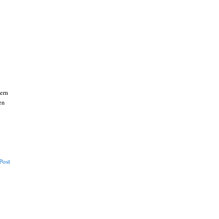
nern
en
Post