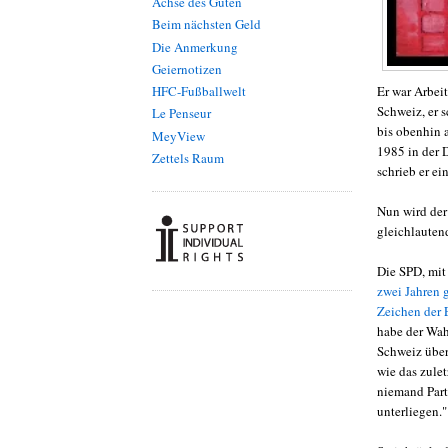
Achse des Guten
Beim nächsten Geld
Die Anmerkung
Geiernotizen
Er war Arbeit
HFC-Fußballwelt
Schweiz, er s
Le Penseur
bis obenhin 
MeyView
1985 in der 
Zettels Raum
schrieb er ei
Nun wird der
gleichlauten
Die SPD, mit 
zwei Jahren 
Zeichen der 
habe der Wah
Schweiz über
wie das zulet
niemand Part
unterliegen."