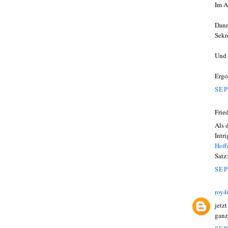
Im A
Dann
Sekr
Und 
Ergo
SEP
Frie
Als 
Intr
Hof
Satz
SEP
roy4
jetz
ganz